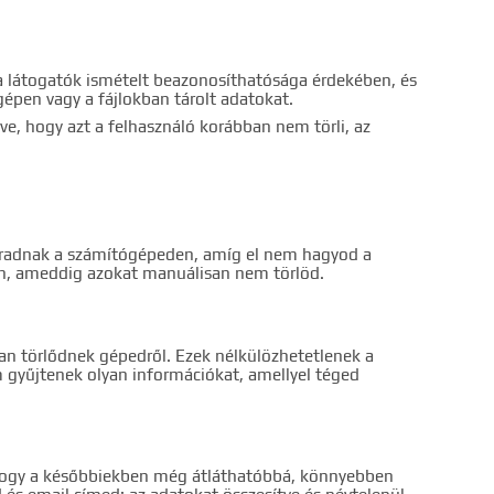
 a látogatók ismételt beazonosíthatósága érdekében, és
pen vagy a fájlokban tárolt adatokat.
ve, hogy azt a felhasználó korábban nem törli, az
 maradnak a számítógépeden, amíg el nem hagyod a
ön, ameddig azokat manuálisan nem törlöd.
san törlődnek gépedről. Ezek nélkülözhetetlenek a
yűjtenek olyan információkat, amellyel téged
a, hogy a későbbiekben még átláthatóbbá, könnyebben