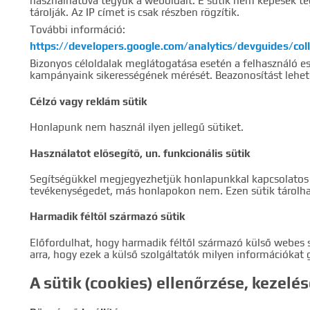
használhatóvá tegyük a weboldalt. E sütik nem képesek tég
tárolják. Az IP címet is csak részben rögzítik.
További információ:
https://developers.google.com/analytics/devguides/coll
Bizonyos céloldalak meglátogatása esetén a felhasználó esz
kampányaink sikerességének mérését. Beazonosítást lehető
Célzó vagy reklám sütik
Honlapunk nem használ ilyen jellegű sütiket.
Használatot elősegítő, un. funkcionális sütik
Segítségükkel megjegyezhetjük honlapunkkal kapcsolatos d
tevékenységedet, más honlapokon nem. Ezen sütik tárolha
Harmadik féltől származó sütik
Előfordulhat, hogy harmadik féltől származó külső webes 
arra, hogy ezek a külső szolgáltatók milyen információkat 
A sütik (cookies) ellenőrzése, kezelé