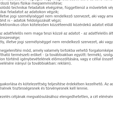
rdozó teljes fizikai megsemmisítése;
solódó technikai feladatok elvégzése, függetlenül a műveletek vé
ikai feladatot az adatokon végzik;
illetve jogi személyiséggel nem rendelkező szervezet, aki vagy am
ést is - adatok feldolgozását végzi;
z elektronikus úton kötelezően közzéteendő közérdekű adatot előál
 az adatfelelős nem maga teszi közzé az adatot - az adatfelelős ál
 összessége;
ly, illetve jogi személyiséggel nem rendelkező szervezet, aki vag
ve megjelenítési mód, amely valamely birtokba vehető forgalomképes
ható természeti erőket - (a továbbiakban együtt: termék), szolgá
n történő igénybevételének előmozdítására, vagy e céllal össze
velésére irányul (a továbbiakban: reklám).
gyakorlása és kötelezettség teljesítése érdekében kezelhető. Az 
ésének tisztességesnek és törvényesnek kell lennie.
ezelés céljának megvalósulásához elengedhetetlen, a cél elérésé