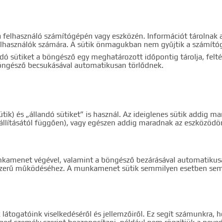
 a felhasználó számítógépén vagy eszközén. Információt tárolnak
lhasználók számára. A sütik önmagukban nem gyűjtik a számítógé
andó sütiket a böngésző egy meghatározott időpontig tárolja, felté
böngésző becsukásával automatikusan törlődnek.
ik) és „állandó sütiket” is használ. Az ideiglenes sütik addig
eállításától függően), vagy egészen addig maradnak az eszközöd
a munkamenet végével, valamint a böngésző bezárásával automatiku
zerű működéséhez. A munkamenet sütik semmilyen esetben sem g
k látogatóink viselkedéséről és jellemzőiről. Ez segít számunkr