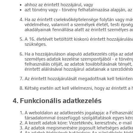
ahhoz az érintett hozzájárul, vagy
azt törvény vagy - törvény felhatalmazása alapján, a
Ha az érintett cselekvőképtelensége folytán vagy má
védelméhez, valamint a személyek életét, testi épsé
akadályainak fennállása alatt az érintett személyes a
A 16. életévét betöltött kiskorú érintett hozzájáru
szükséges.
Ha a hozzájáruláson alapuló adatkezelés célja az ada
személyes adatok kezelése szempontjából - e törvény 
felhasználás célját, az adatok továbbításának tényét
érintett aláírásával hozzájárul adatainak a szerződé
Az érintett hozzájárulását megadottnak kell tekinteni
Kétség esetén azt kell vélelmezni, hogy az érintett 
4. Funkcionális adatkezelés
A weboldalon az adatkezelés jogalapja: a Felhasználó 
társadalommal összefüggő szolgáltatások egyes kérdés
A kezelt adatok köre: Vezetéknév, keresztnév, e-mail
Az adatok megismerésére jogosult lehetséges adatkez
Az adatok törlésének határideje: Az ajánlatkérés tör