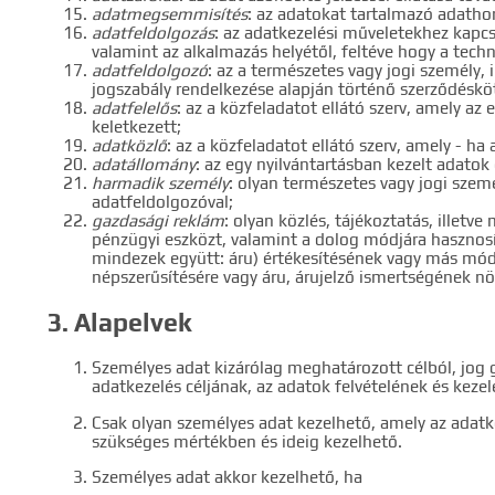
adatmegsemmisítés
: az adatokat tartalmazó adatho
adatfeldolgozás
: az adatkezelési műveletekhez kapc
valamint az alkalmazás helyétől, feltéve hogy a techn
adatfeldolgozó
: az a természetes vagy jogi személy, 
jogszabály rendelkezése alapján történő szerződésköt
adatfelelős
: az a közfeladatot ellátó szerv, amely a
keletkezett;
adatközlő
: az a közfeladatot ellátó szerv, amely - ha
adatállomány
: az egy nyilvántartásban kezelt adatok
harmadik személy
: olyan természetes vagy jogi szemé
adatfeldolgozóval;
gazdasági reklám
: olyan közlés, tájékoztatás, illet
pénzügyi eszközt, valamint a dolog módjára hasznosít
mindezek együtt: áru) értékesítésének vagy más módo
népszerűsítésére vagy áru, árujelző ismertségének nö
3. Alapelvek
Személyes adat kizárólag meghatározott célból, jog 
adatkezelés céljának, az adatok felvételének és kezel
Csak olyan személyes adat kezelhető, amely az adatk
szükséges mértékben és ideig kezelhető.
Személyes adat akkor kezelhető, ha