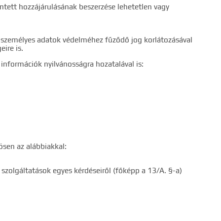
ó2 szó..."
érintett hozzájárulásának beszerzése lehetetlen vagy
a személyes adatok védelméhez fűződő jog korlátozásával
eire is.
 információk nyilvánosságra hozatalával is:
sen az alábbiakkal:
 szolgáltatások egyes kérdéseiről (főképp a 13/A. §-a)