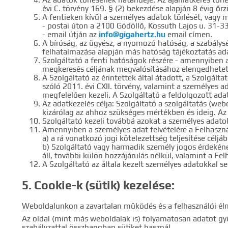
évi C. törvény 169. § (2) bekezdése alapján 8 évig őrz
A fentieken kívül a személyes adatok törlését, vagy
- postai úton a 2100 Gödöllő, Kossuth Lajos u. 31-3
- email útján az
info@gigahertz.hu
email címen.
A bíróság, az ügyész, a nyomozó hatóság, a szabálys
felhatalmazása alapján más hatóság tájékoztatás adá
Szolgáltató a fenti hatóságok részére - amennyiben a
megkeresés céljának megvalósításához elengedhetetle
A Szolgáltató az érintettek által átadott, a Szolgál
szóló 2011. évi CXII. törvény, valamint a személyes 
megfelelően kezeli. A Szolgáltató a feldolgozott ada
Az adatkezelés célja: Szolgáltató a szolgáltatás (webo
kizárólag az ahhoz szükséges mértékben és ideig. A
Szolgáltató kezeli továbbá azokat a személyes adato
Amennyiben a személyes adat felvételére a Felhasznál
a) a rá vonatkozó jogi kötelezettség teljesítése céljáb
b) Szolgáltató vagy harmadik személy jogos érdekéne
áll, további külön hozzájárulás nélkül, valamint a Fe
A Szolgáltató az általa kezelt személyes adatokkal 
5. Cookie-k (sütik) kezelése:
Weboldalunkon a zavartalan működés és a felhasználói élm
Az oldal (mint más weboldalak is) folyamatosan adatot gyű
szabályzattal összhangban sütiket használ.