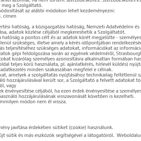
i meg a Szolgáltató.
 módosítását az alábbi módokon lehet kezdeményezni:
3. címen
értési hatóság, a közigazgatási hatóság, Nemzeti Adatvédelmi és
sa, adatok közlése céljából megkereshetik a Szolgáltatót.
 hatóság a pontos célt és az adatok körét megjelölte - személyes
nül szükséges, illetve amely a kérés időpontjában rendelkezésére
tatás teljesítéséhez szükséges adatokat, információkat az informác
adatok gépi feldolgozása során az egyének védelméről, Strasbour
tokat kizárólag személyes azonosításra alkalmatlan formában has
ldal teljes körű használata, pl. ajánlatkérés, hírlevél küldés) nyú
z adatkezelés minden szakaszában megfelel e célnak.
kat, amelyek a szolgáltatás nyújtásához technikailag feltétlenül
ó hozzájárulásával került sor, a Szolgáltató a felvett adatokat 
ól, vagy
k érvényesítése céljából, ha ezen érdek érvényesítése a személy
lhasználó hozzájárulásának visszavonását követően is kezelheti.
semmilyen módon nem él vissza.
ény javítása érdekében sütiket (cookie) használunk.
jt sütik és más eszközök segítségével a látogatóiról. Weboldalun