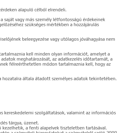
rdeken alapuló célból elrendeli.
 a saját vagy más személy létfontosságú érdekeinek
megelőzéséhez szükséges mértékben a hozzájárulás
pviselőjének beleegyezése vagy utólagos jóváhagyása nem
 tartalmaznia kell minden olyan információt, amelyet a
dő adatok meghatározását, az adatkezelés időtartamát, a
snek félreérthetetlen módon tartalmaznia kell, hogy az
ra hozatalra általa átadott személyes adatok tekintetében.
ikus kereskedelemi szolgáltatások, valamint az információs
dés tárgya, üzenet.
zelhetik, a fenti alapelvek tiszteletben tartásával.
etén a számviteli bizonylatokat a számvitelről szóló 2000.