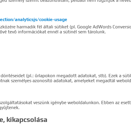
ed személy szerint beazonosítani, például nem rögzítjük a neved
ection/analyticsjs/cookie-usage
közére harmadik fél általi sütiket (pl. Google AdWords Conversio
vé tevő információkat ennél a sütinél sem tárolunk.
öntéseidet (pl.: űrlapokon megadott adatokat, stb). Ezek a süt
tnak személyes azonosító adatokat, amelyeket megadtál webolda
szolgáltatásokat veszünk igénybe weboldalunkon. Ebben az esetbe
gyűjtenek.
se, kikapcsolása