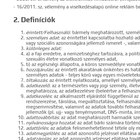
- 16/2011. sz. vélemény a viselkedésalapú online reklám b
2. Definíciók
érintett/Felhasználó:
bármely meghatározott, személy
személyes adat
: az érintettel kapcsolatba hozható ada
vagy szociális azonosságára jellemző ismeret -, vala
különleges adat:
a) a faji eredetre, a nemzetiséghez tartozásra, a poli
szexuális életre vonatkozó személyes adat,
b) az egészségi állapotra, a kóros szenvedélyre vona
hozzájárulás
: az érintett akaratának önkéntes és hat
személyes adatok - teljes körű vagy egyes műveletekr
tiltakozás
: az érintett nyilatkozata, amellyel személy
adatkezelő
: az a természetes vagy jogi személy, ill
meghatározza, az adatkezelésre (beleértve a felhaszn
adatkezelés
: az alkalmazott eljárástól függetlenül a
rendszerezése, tárolása, megváltoztatása, felhasznál
megsemmisítése, valamint az adatok további felhaszn
jellemzők (pl. ujj- vagy tenyérnyomat, DNS-minta, íri
adattovábbítás
: az adat meghatározott harmadik sze
nyilvánosságra hozatal
: az adat bárki számára történ
adattörlés
: az adatok felismerhetetlenné tétele oly 
adatmegjelölés
: az adat azonosító jelzéssel ellátás
adatzárolás
: az adat azonosító jelzéssel ellátása to