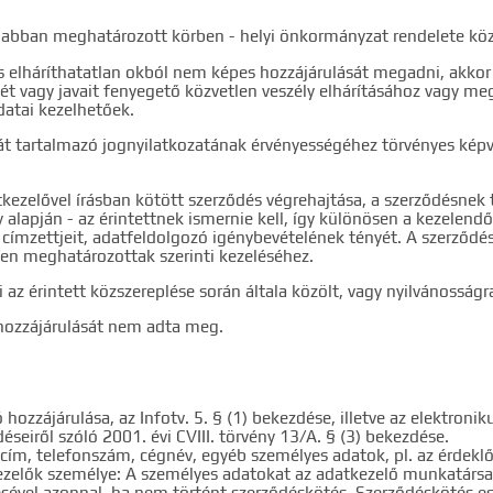
z abban meghatározott körben - helyi önkormányzat rendelete közé
s elháríthatatlan okból nem képes hozzájárulását megadni, akkor
gét vagy javait fenyegető közvetlen veszély elhárításához vagy 
datai kezelhetőek.
lását tartalmazó jognyilatkozatának érvényességéhez törvényes ké
tkezelővel írásban kötött szerződés végrehajtása, a szerződésnek
alapján - az érintettnek ismernie kell, így különösen a kezelen
, címzettjeit, adatfeldolgozó igénybevételének tényét. A szerződé
sben meghatározottak szerinti kezeléséhez.
 az érintett közszereplése során általa közölt, vagy nyilvánosság
a hozzájárulását nem adta meg.
hozzájárulása, az Infotv. 5. § (1) bekezdése, illetve az elektron
eiről szóló 2001. évi CVIII. törvény 13/A. § (3) bekezdése.
 cím, telefonszám, cégnév, egyéb személyes adatok, pl. az érdeklő
elők személye: A személyes adatokat az adatkezelő munkatársai ke
lésével azonnal, ha nem történt szerződéskötés. Szerződéskötés es