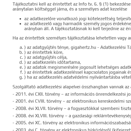
Pontos e
Tájékoztatni kell az érintettet az Info tv. 6. § (1) bekezdé
aránytalan költséggel járna, és a személyes adat kezelése
az adatkezelőre vonatkozó jogi kötelezettség teljesít
az adatkezelő vagy harmadik személy jogos érdekének
arányban áll. A tájékoztatásnak ki kell terjednie az ér
Ha az érintettek személyes tájékoztatása lehetetlen vagy a
) az adatgyűjtés ténye, gigahertz.hu - Adatkezelési T
) az érintettek köre,
) az adatgyűjtés célja,
) az adatkezelés időtartama,
) az adatok megismerésére jogosult lehetséges adat
) az érintettek adatkezeléssel kapcsolatos jogainak é
) ha az adatkezelés adatvédelmi nyilvántartásba vétel
Szolgáltató adatkezelési alapelvei összhangban vannak az
- 2011. évi CXII. törvény – az információs önrendelkezési j
- 2001. évi CVIII. törvény – az elektronikus kereskedelmi 
- 2008. évi XLVII. törvény – a fogyasztókkal szembeni tiszt
- 2008. évi XLVIII. törvény – a gazdasági reklámtevékenység 
- 2005. évi XC. törvény az elektronikus információszabadsá
- 2003. évi C. törvény az elektronikus hírközlésről (kifejeze