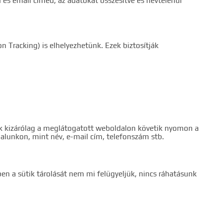
 és email címed; az adatokat összesítve és névtelenül
n Tracking) is elhelyezhetünk. Ezek biztosítják
ik kizárólag a meglátogatott weboldalon követik nyomon a
lunkon, mint név, e-mail cím, telefonszám stb.
n a sütik tárolását nem mi felügyeljük, nincs ráhatásunk