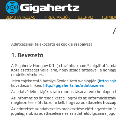
BEMUTATKOZÁS
HÍREK, AKCIÓK
SZERVIZ
TERMÉK
KERESÉS HELYE
Adatkezelési tájékoztató és cookie szabályzat
összes
egyik sem
Bemutat
1. Bevezető
GyIK.
Termék k
Gyártók
Dokume
A Gigahertz Hungary Kft. (a továbbiakban: Szolgáltató, ada
Kötelezettséget vállal arra, hogy szolgáltatásával, a hon
TALÁLATOK
rendelkezéseknek.
Jelen tájékoztató hatálya Szolgáltató weblapján (
http://gi
következő linken:
http://gigahertz.hu/adatkezeles
Meg kell ad
Az adatvédelmi tájékoztató módosításai a fenti honlapon t
Az információs önrendelkezési jogról és az információszabad
megkezdése előtt közölni kell, hogy az adatkezelés
hozzáj
Az érintettet az adatkezelés megkezdése előtt egyértelműen
jogalapjáról, az adatkezelésre és az adatfeldolgozásra jogo