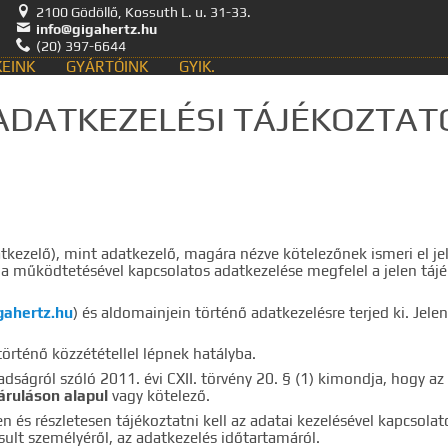

2100 Gödöllő, Kossuth L. u. 31-33.

info@gigahertz.hu

(20) 397-6644
EINK
GYÁRTÓINK
GYIK.
Keresés
ADATKEZELÉSI TÁJÉKOZTAT
kozás
Hírek, akciók
ategóriák
Termék nevek
ntumok
tkezelő), mint adatkezelő, magára nézve kötelezőnek ismeri el je
lapja működtetésével kapcsolatos adatkezelése megfelel a jelen t
gahertz.hu
) és aldomainjein történő adatkezelésre terjed ki. Jel
nia legalább egy, minimum 3 betűs szót, vagy valamilyen speciális
örténő közzététellel lépnek hatályba.
Speciális kifejezések:
ságról szóló 2011. évi CXII. törvény 20. § (1) kimondja, hogy az 
Kezdő rész szó:
szórész*
áruláson alapul
vagy kötelező.
Mindenképp szerepeljen:
+szó
 és részletesen tájékoztatni kell az adatai kezelésével kapcsolat
Semmiképp ne szerepeljen:
-szó
sult személyéről, az adatkezelés időtartamáról.