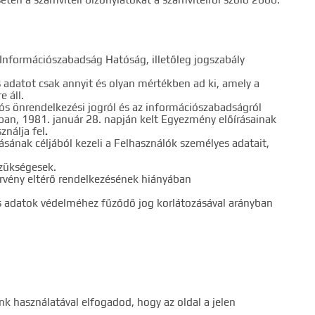
 Információszabadság Hatóság, illetőleg jogszabály
 adatot csak annyit és olyan mértékben ad ki, amely a
 áll.
iós önrendelkezési jogról és az információszabadságról
gban, 1981. január 28. napján kelt Egyezmény előírásainak
ználja fel
.
jtásának céljából kezeli a Felhasználók személyes adatait,
 szükségesek.
törvény eltérő rendelkezésének hiányában
es adatok védelméhez fűződő jog korlátozásával arányban
k használatával elfogadod, hogy az oldal a jelen