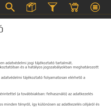



Ó
Szerviz
Termék leírások
len adatvédelmi jogi tájékoztató tartalmát.
ájékoztatóban és a hatályos jogszabályokban meghatározott
en adatvédelmi tájékoztató folyamatosan elérhető a
 kifejezést.
érintettel (a továbbiakban: felhasználó) az adatkezelés
os minden tényről, így különösen az adatkezelés céljáról és