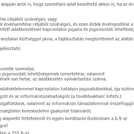
gyezéshez mindkét esetben használhatja az idézőjeleket:
"szó1 sz
se alapján arról is, hogy személyes adat kezelhető akkor is, ha az 
ése céljából szükséges, vagy
 érvényesítése céljából szükséges, és ezen érdek érvényesítése 
intett adatkezeléssel kapcsolatos jogaira és jogorvoslati lehetőség
ránytalan költséggel járna, a tájékoztatás megtörténhet az alábbi
ájékoztató
kezelők személye,
s jogorvoslati lehetőségeinek ismertetése, valamint
ének van helye, az adatkezelés nyilvántartási száma.
 adatvédelemmel kapcsolatos hatályos jogszabályokkal, így különö
ogról és az információszabadságról (a továbbiakban: Infotv.)
szolgáltatások, valamint az információs társadalommal összefüggő
ességtelen kereskedelmi gyakorlat tilalmáról;
alapvető feltételeiről és egyes korlátairól (különösen a 6.§-a)
gról
tten a 155.§-a)