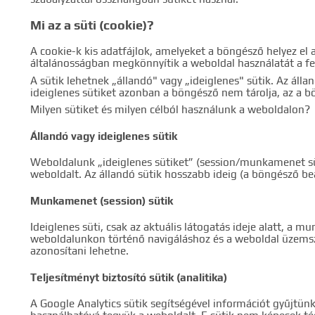
Mi az a süti (cookie)?
A cookie-k kis adatfájlok, amelyeket a böngésző helyez el
általánosságban megkönnyítik a weboldal használatát a fe
A sütik lehetnek „állandó" vagy „ideiglenes" sütik. Az áll
ideiglenes sütiket azonban a böngésző nem tárolja, az a 
Milyen sütiket és milyen célból használunk a weboldalon?
Állandó vagy ideiglenes sütik
Weboldalunk „ideiglenes sütiket” (session/munkamenet süt
weboldalt. Az állandó sütik hosszabb ideig (a böngésző b
Munkamenet (session) sütik
Ideiglenes süti, csak az aktuális látogatás ideje alatt, 
weboldalunkon történő navigáláshoz és a weboldal üzems
azonosítani lehetne.
Teljesítményt biztosító sütik (analitika)
A Google Analytics sütik segítségével információt gyűjtün