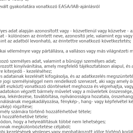
evált gyakorlatára vonatkozó EASA/IAB-ajánlásról
es adat alapján azonosított vagy - közvetlenül vagy közvetve - 
t - különösen az érintett neve, azonosító jele, valamint egy vagy t
mint az adatból levonható, az érintettre vonatkozó következtetés;
tikai véleményre vagy pártállásra, a vallásos vagy más világnézeti
tkozó személyes adat, valamint a bűnügyi személyes adat;
ározott kinyilvánítása, amely megfelelő tájékoztatáson alapul, és 
e kiterjedő - kezeléséhez;
es adatainak kezelését kifogásolja, és az adatkezelés megszüntetésé
etve jogi személyiséggel nem rendelkező szervezet, aki vagy amely
ált eszközt) vonatkozó döntéseket meghozza és végrehajtja, vagy
z adatokon végzett bármely művelet vagy a műveletek összessége, 
ása, lekérdezése, továbbítása, nyilvánosságra hozatala, összehang
álásának megakadályozása, fénykép-, hang- vagy képfelvétel kész
szkép) rögzítése;
mély számára történő hozzáférhetővé tétele;
ő hozzáférhetővé tétele;
módon, hogy a helyreállításuk többé nem lehetséges;
a annak megkülönböztetése céljából;
vábbi kezelésének végleges vagy meghatározott időre történő korlá