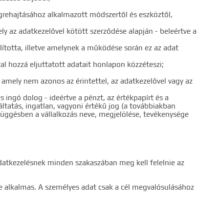
grehajtásához alkalmazott módszertől és eszköztől,
ely az adatkezelővel kötött szerződése alapján - beleértve a
lította, illetve amelynek a működése során ez az adat
tal hozzá eljuttatott adatait honlapon közzéteszi;
y amely nem azonos az érintettel, az adatkezelővel vagy az
 ingó dolog - ideértve a pénzt, az értékpapírt és a
ltatás, ingatlan, vagyoni értékű jog (a továbbiakban
függésben a vállalkozás neve, megjelölése, tevékenysége
adatkezelésnek minden szakaszában meg kell felelnie az
re alkalmas. A személyes adat csak a cél megvalósulásához