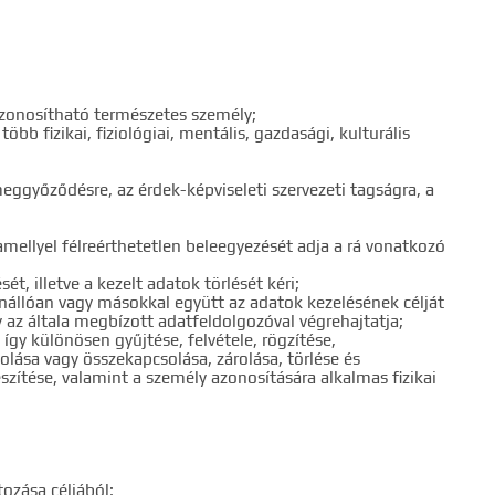
azonosítható természetes személy;
öbb fizikai, fiziológiai, mentális, gazdasági, kulturális
 meggyőződésre, az érdek-képviseleti szervezeti tagságra, a
amellyel félreérthetetlen beleegyezését adja a rá vonatkozó
t, illetve a kezelt adatok törlését kéri;
 önállóan vagy másokkal együtt az adatok kezelésének célját
 az általa megbízott adatfeldolgozóval végrehajtatja;
így különösen gyűjtése, felvétele, rögzítése,
olása vagy összekapcsolása, zárolása, törlése és
ítése, valamint a személy azonosítására alkalmas fizikai
tozása céljából;