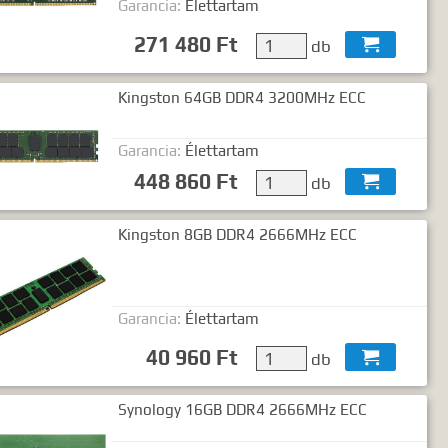
Garancia:
Élettartam
ó2 szó..."
271 480 Ft
db

Kingston 64GB DDR4 3200MHz ECC
Garancia:
Élettartam
448 860 Ft
db

Kingston 8GB DDR4 2666MHz ECC
Garancia:
Élettartam
40 960 Ft
db

Synology 16GB DDR4 2666MHz ECC