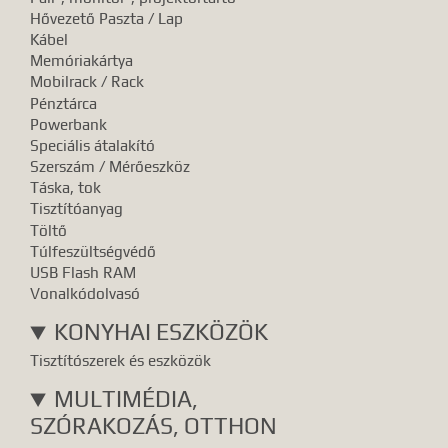
Hővezető Paszta / Lap
Kábel
Memóriakártya
Mobilrack / Rack
Pénztárca
Powerbank
Speciális átalakító
Szerszám / Mérőeszköz
Táska, tok
Tisztítóanyag
Töltő
Túlfeszültségvédő
USB Flash RAM
Vonalkódolvasó
KONYHAI ESZKÖZÖK
Tisztítószerek és eszközök
MULTIMÉDIA,
SZÓRAKOZÁS, OTTHON