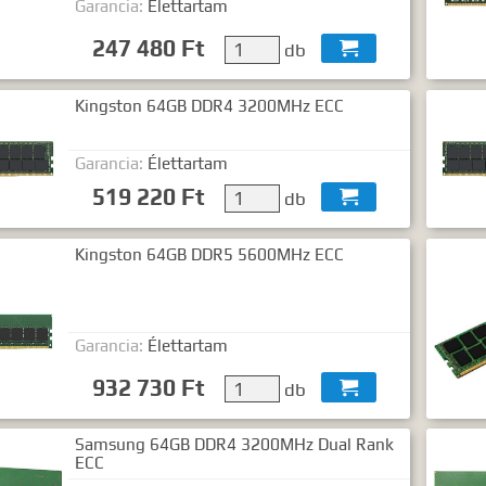
Garancia:
Élettartam
gyezéshez mindkét esetben használhatja az idézőjeleket:
"szó1 sz
247 480 Ft
db

Kingston 64GB DDR4 3200MHz ECC
Garancia:
Élettartam
519 220 Ft
db

Kingston 64GB DDR5 5600MHz ECC
Garancia:
Élettartam
932 730 Ft
db

Samsung 64GB DDR4 3200MHz Dual Rank
ECC