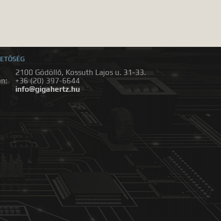
ETŐSÉG
2100 Gödöllő, Kossuth Lajos u. 31-33.
on:
+36 (20) 397-6644
:
info@gigahertz.hu