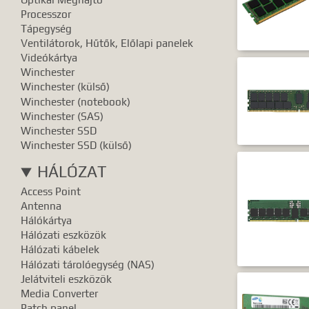
Pontos e
Processzor
Tápegység
Ventilátorok, Hűtők, Előlapi panelek
Videókártya
Winchester
Winchester (külső)
Winchester (notebook)
Winchester (SAS)
Winchester SSD
Winchester SSD (külső)
HÁLÓZAT
Access Point
Antenna
Hálókártya
Hálózati eszközök
Hálózati kábelek
Hálózati tárolóegység (NAS)
Jelátviteli eszközök
Media Converter
Patch panel