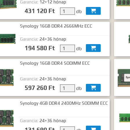
Garancia:
12+12 hónap
431 120 Ft
db

Synology 16GB DDR4 2666MHz ECC
Garancia:
24+36 hónap
194 580 Ft
db

Synology 16GB DDR4 SODIMM ECC
Garancia:
24+36 hónap
597 260 Ft
db

Synology 4GB DDR4 2400MHz SODIMM ECC
Garancia:
24+36 hónap
131 690 Ft
