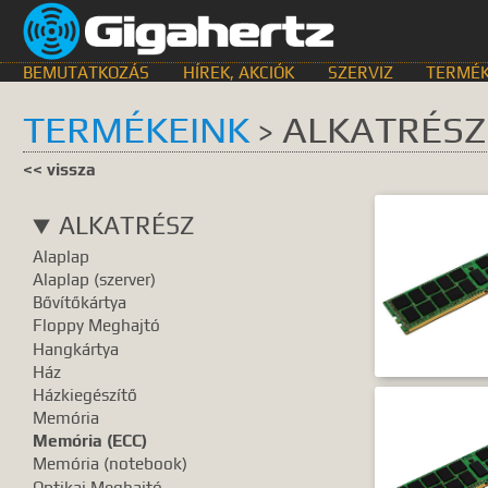
BEMUTATKOZÁS
HÍREK, AKCIÓK
SZERVIZ
TERMÉK
TERMÉKEINK
ALKATRÉS
>
KERESÉS HELYE
<< vissza
összes
egyik sem
Bemutat
ALKATRÉSZ
GyIK.
Termék k
Alaplap
Gyártók
Dokume
Alaplap (szerver)
Bővítőkártya
TALÁLATOK
Floppy Meghajtó
Hangkártya
Meg kell ad
Ház
Házkiegészítő
Memória
Memória (ECC)
Memória (notebook)
Optikai Meghajtó