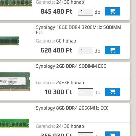
Garancia:
24+36 hónap
845 480 Ft
db

Synology 16GB DDR4 3200MHz SODIMM
ECC
Garancia:
60 hónap
628 480 Ft
db

Synology 2GB DDR4 SODIMM ECC
Garancia:
24+36 hónap
10 300 Ft
db

Synology 8GB DDR4 2666MHz ECC
Garancia:
24+36 hónap
356 030 Ft
