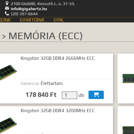

2100 Gödöllő, Kossuth L. u. 31-33.

info@gigahertz.hu

(20) 397-6644
EINK
GYÁRTÓINK
GYIK.
Keresés
Z
MEMÓRIA (ECC)
>
Kingston 32GB DDR4 2666MHz ECC
kozás
Hírek, akciók
ategóriák
Termék nevek
ntumok
Garancia:
Élettartam
178 840 Ft
db

nia legalább egy, minimum 3 betűs szót, vagy valamilyen speciális
Speciális kifejezések:
Kingston 32GB DDR4 3200MHz ECC
Kezdő rész szó:
szórész*
Mindenképp szerepeljen:
+szó
Semmiképp ne szerepeljen:
-szó