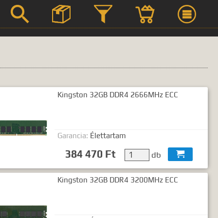



Kingston 32GB DDR4 2666MHz ECC
Szerviz
Termék leírások
Garancia:
Élettartam
384 470 Ft
db

 kifejezést.
Kingston 32GB DDR4 3200MHz ECC