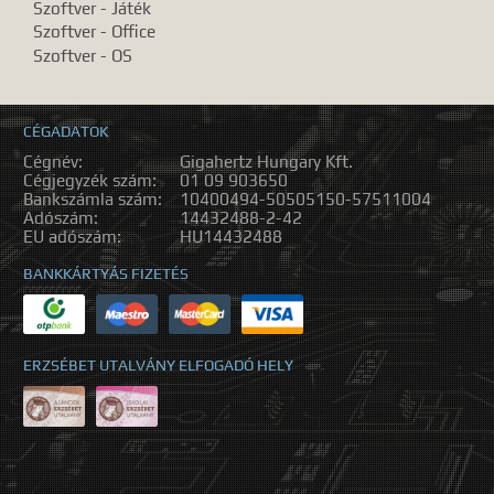
Szoftver - Játék
Szoftver - Office
Szoftver - OS
CÉGADATOK
Cégnév:
Gigahertz Hungary Kft.
Cégjegyzék szám:
01 09 903650
Bankszámla szám:
10400494-50505150-57511004
Adószám:
14432488-2-42
EU adószám:
HU14432488
BANKKÁRTYÁS FIZETÉS
ERZSÉBET UTALVÁNY ELFOGADÓ HELY