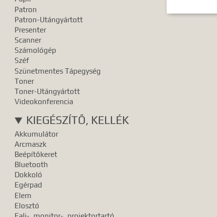
Patron
Patron-Utángyártott
Presenter
Scanner
Számológép
Széf
Szünetmentes Tápegység
Toner
Toner-Utángyártott
Videokonferencia
KIEGÉSZÍTŐ, KELLÉK
Akkumulátor
Arcmaszk
Beépítőkeret
Bluetooth
Dokkoló
Egérpad
Elem
Elosztó
Fali-, monitor-, projektortartó