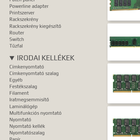
Powerline adapter
Printszerver
Rackszekrény
Rackszekrény kiegészítő
Router
Switch
Tűzfal
IRODAI KELLÉKEK
Címkenyomtató
Címkenyomtató szalag
Egyéb
Festékszalag
Filament
Iratmegsemmisítő
Laminálógép
Multifunkciós nyomtató
Nyomtató
Nyomtató kellék
Nyomtatószalag
Papír