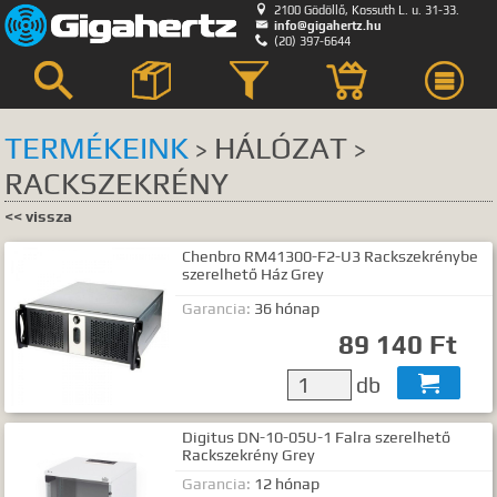

2100 Gödöllő, Kossuth L. u. 31-33.

info@gigahertz.hu

(20) 397-6644



TERMÉKEINK
HÁLÓZAT
>
>
RACKSZEKRÉNY
Keresés
<< vissza
KERESÉS HELYE
Chenbro RM41300-F2-U3 Rackszekrénybe
összes
egyik sem
szerelhető Ház Grey
Bemutatkozás
Garancia:
36 hónap
Hírek, akciók
89 140 Ft
Szerviz
db

GyIK.
Termék kategóriák
Digitus DN-10-05U-1 Falra szerelhető
Rackszekrény Grey
Termék nevek
Garancia:
12 hónap
Termék leírások