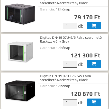
szerelhető Rackszekrény Black
Garancia:
12 hónap
79 170 Ft
db

Digitus DN-19 07U-6/6 Falra szerelhető
Rackszekrény Grey
Garancia:
12 hónap
121 300 Ft
db

Digitus DN-19 07U-6/6-SW Falra
szerelhető Rackszekrény Black
Garancia:
12 hónap
120 870 Ft
db
