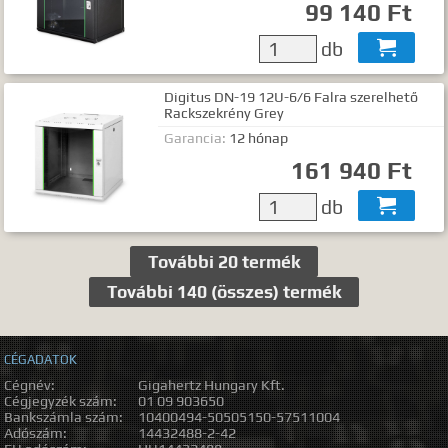
99 140 Ft
db

Digitus DN-19 12U-6/6 Falra szerelhető
Rackszekrény Grey
Garancia:
12 hónap
161 940 Ft
db

További 20 termék
További 140 (összes) termék
CÉGADATOK
Cégnév:
Gigahertz Hungary Kft.
Cégjegyzék szám:
01 09 903650
Bankszámla szám:
10400494-50505150-57511004
Adószám:
14432488-2-42