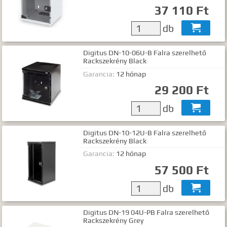
37 110 Ft
Gyártók
Dokumentumok
db

TALÁLATOK
Digitus DN-10-06U-B Falra szerelhető
Rackszekrény Black
Meg kell adnia legalább egy, minimum 3 betűs szót, vagy valamilyen
speciális kifejezést.
Garancia:
12 hónap
Speciális kifejezések:
29 200 Ft
Kezdő rész szó:
szórész*
db

Mindenképp szerepeljen:
+szó
Semmiképp ne szerepeljen:
-szó
Digitus DN-10-12U-B Falra szerelhető
Pontos egyezéshez mindkét esetben használhatja az idézőjeleket:
Rackszekrény Black
"szó1 szó2 szó..."
Garancia:
12 hónap
57 500 Ft
db

Digitus DN-19 04U-PB Falra szerelhető
Rackszekrény Grey