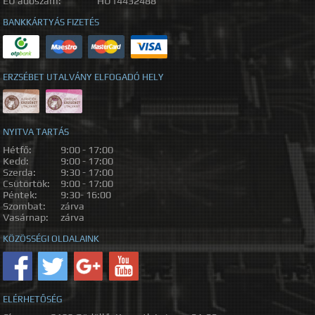
EU adószám:
HU14432488
BANKKÁRTYÁS FIZETÉS
ERZSÉBET UTALVÁNY ELFOGADÓ HELY
NYITVA TARTÁS
Hétfő:
9:00 - 17:00
Kedd:
9:00 - 17:00
Szerda:
9:30 - 17:00
Csütörtök:
9:00 - 17:00
Péntek:
9:30- 16:00
Szombat:
zárva
Vasárnap:
zárva
KÖZÖSSÉGI OLDALAINK
ELÉRHETŐSÉG