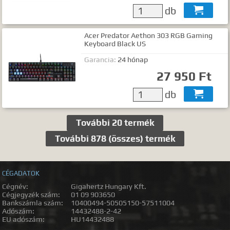
db

Acer Predator Aethon 303 RGB Gaming
Keyboard Black US
Garancia:
24 hónap
27 950 Ft
db

További 20 termék
További 878 (összes) termék
CÉGADATOK
Cégnév:
Gigahertz Hungary Kft.
Cégjegyzék szám:
01 09 903650
Bankszámla szám:
10400494-50505150-57511004
Adószám:
14432488-2-42
EU adószám:
HU14432488