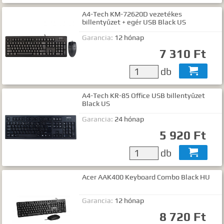
A4-Tech KM-72620D vezetékes
billentyűzet + egér USB Black US
Garancia:
12 hónap
7 310 Ft
db

A4-Tech KR-85 Office USB billentyűzet
Black US
Garancia:
24 hónap
5 920 Ft
db

Acer AAK400 Keyboard Combo Black HU
Garancia:
12 hónap
8 720 Ft