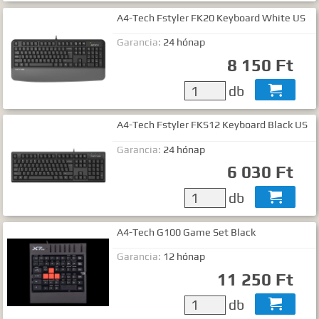
A4-Tech Fstyler FK20 Keyboard White US
Garancia:
24 hónap
8 150 Ft
db

A4-Tech Fstyler FKS12 Keyboard Black US
Garancia:
24 hónap
6 030 Ft
db

A4-Tech G100 Game Set Black
Garancia:
12 hónap
11 250 Ft
db
