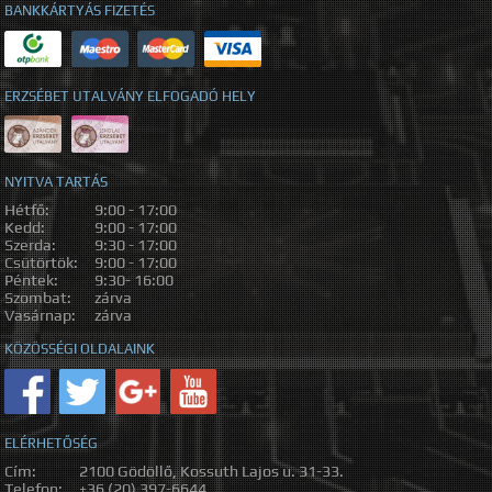
BANKKÁRTYÁS FIZETÉS
ERZSÉBET UTALVÁNY ELFOGADÓ HELY
NYITVA TARTÁS
Hétfő:
9:00 - 17:00
Kedd:
9:00 - 17:00
Szerda:
9:30 - 17:00
Csütörtök:
9:00 - 17:00
Péntek:
9:30- 16:00
Szombat:
zárva
Vasárnap:
zárva
KÖZÖSSÉGI OLDALAINK
ELÉRHETŐSÉG
Cím:
2100 Gödöllő, Kossuth Lajos u. 31-33.
Telefon:
+36 (20) 397-6644