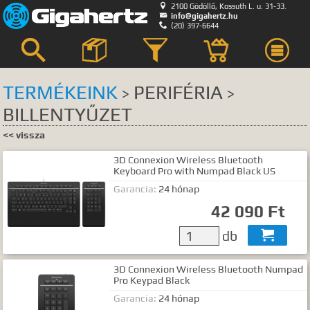

2100 Gödöllő, Kossuth L. u. 31-33.

info@gigahertz.hu

(20) 397-6644



TERMÉKEINK
PERIFÉRIA
>
>
BILLENTYŰZET
Keresés
<< vissza
KERESÉS HELYE
3D Connexion Wireless Bluetooth
összes
egyik sem
Keyboard Pro with Numpad Black US
Garancia:
24 hónap
Bemutatkozás
42 090 Ft
Hírek, akciók
Szerviz
db

GyIK.
Termék kategóriák
3D Connexion Wireless Bluetooth Numpad
Pro Keypad Black
Termék nevek
Garancia:
24 hónap
Termék leírások