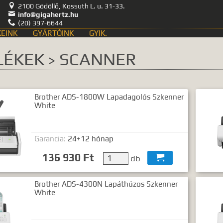

2100 Gödöllő, Kossuth L. u. 31-33.

info@gigahertz.hu

(20) 397-6644
EINK
GYÁRTÓINK
GYIK.
Keresés
LÉKEK
SCANNER
>
Brother ADS-1800W Lapadagolós Szkenner
kozás
Hírek, akciók
White
ategóriák
Termék nevek
ntumok
Garancia:
24+12 hónap
136 930 Ft
db

nia legalább egy, minimum 3 betűs szót, vagy valamilyen speciális
Speciális kifejezések:
Brother ADS-4300N Lapáthúzos Szkenner
Kezdő rész szó:
szórész*
White
Mindenképp szerepeljen:
+szó
Semmiképp ne szerepeljen:
-szó