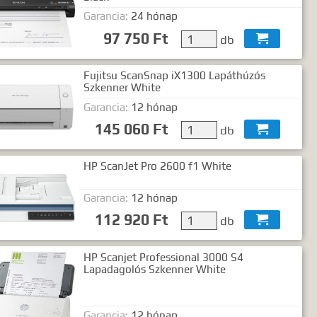
Garancia:
24 hónap
97 750 Ft
db

Fujitsu ScanSnap iX1300 Lapáthúzós
Szkenner White
Garancia:
12 hónap
145 060 Ft
db

HP ScanJet Pro 2600 f1 White
Garancia:
12 hónap
112 920 Ft
db

HP Scanjet Professional 3000 S4
Lapadagolós Szkenner White
Garancia:
12 hónap