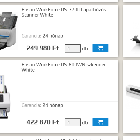
Epson WorkForce DS-770II Lapáthúzós
Scanner White
Garancia:
24 hónap
249 980 Ft
db

Epson WorkForce DS-800WN szkenner
White
Garancia:
24 hónap
422 870 Ft
db
