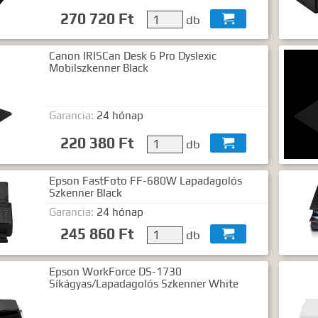
270 720 Ft
db

Canon IRISCan Desk 6 Pro Dyslexic
Mobilszkenner Black
Garancia:
24 hónap
220 380 Ft
db

Epson FastFoto FF-680W Lapadagolós
Szkenner Black
Garancia:
24 hónap
245 860 Ft
db

Epson WorkForce DS-1730
Síkágyas/Lapadagolós Szkenner White