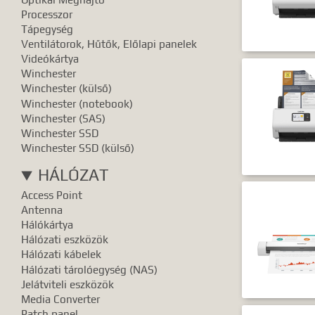
Pontos e
Processzor
Tápegység
Ventilátorok, Hűtők, Előlapi panelek
Videókártya
Winchester
Winchester (külső)
Winchester (notebook)
Winchester (SAS)
Winchester SSD
Winchester SSD (külső)
HÁLÓZAT
Access Point
Antenna
Hálókártya
Hálózati eszközök
Hálózati kábelek
Hálózati tárolóegység (NAS)
Jelátviteli eszközök
Media Converter
Patch panel