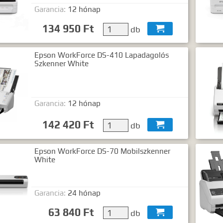
Garancia:
12 hónap
134 950 Ft
db

Epson WorkForce DS-410 Lapadagolós
Szkenner White
Garancia:
12 hónap
142 420 Ft
db

Epson WorkForce DS-70 Mobilszkenner
White
Garancia:
24 hónap
63 840 Ft
db
