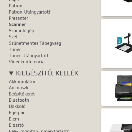
Patron
Patron-Utángyártott
Presenter
Scanner
Számológép
Széf
Szünetmentes Tápegység
Toner
Toner-Utángyártott
Videokonferencia
KIEGÉSZÍTŐ, KELLÉK
Akkumulátor
Arcmaszk
Beépítőkeret
Bluetooth
Dokkoló
Egérpad
Elem
Elosztó
Fali-, monitor-, projektortartó