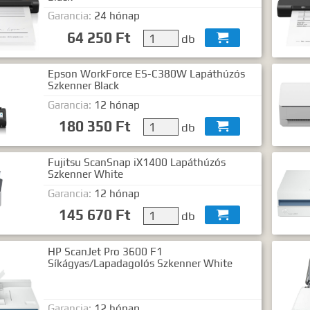
Garancia:
24 hónap
64 250 Ft
db

Epson WorkForce ES-C380W Lapáthúzós
Szkenner Black
Garancia:
12 hónap
180 350 Ft
db

Fujitsu ScanSnap iX1400 Lapáthúzós
Szkenner White
Garancia:
12 hónap
145 670 Ft
db

HP ScanJet Pro 3600 F1
Síkágyas/Lapadagolós Szkenner White
Garancia:
12 hónap