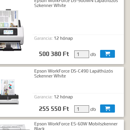
Epson WorkForce DS-900WN Lapáthúzós
Szkenner White
Garancia:
12 hónap
500 380 Ft
db

Epson WorkForce DS-C490 Lapáthúzós
Szkenner White
Garancia:
12 hónap
255 550 Ft
db

Epson WorkForce ES-60W Mobilszkenner
Black