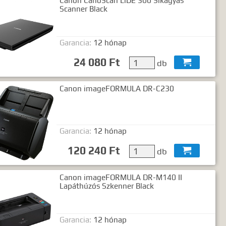
Canon CanoScan LiDE 300 Síkágyas
Scanner Black
Garancia:
12 hónap
24 080 Ft
db

Canon imageFORMULA DR-C230
Garancia:
12 hónap
120 240 Ft
db

Canon imageFORMULA DR-M140 II
Lapáthúzós Szkenner Black
Garancia:
12 hónap