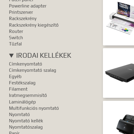
Powerline adapter
Printszerver
Rackszekrény
Rackszekrény kiegészítő
Router
Switch
Tűzfal
IRODAI KELLÉKEK
Címkenyomtató
Címkenyomtató szalag
Egyéb
Festékszalag
Filament
Iratmegsemmisítő
Laminálógép
Multifunkciós nyomtató
Nyomtató
Nyomtató kellék
Nyomtatószalag
Papír