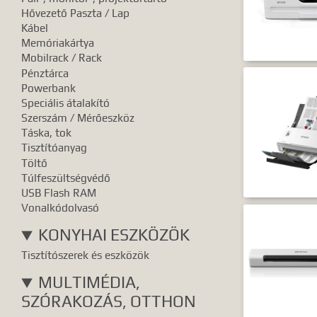
Hővezető Paszta / Lap
Kábel
Memóriakártya
Mobilrack / Rack
Pénztárca
Powerbank
Speciális átalakító
Szerszám / Mérőeszköz
Táska, tok
Tisztítóanyag
Töltő
Túlfeszültségvédő
USB Flash RAM
Vonalkódolvasó
KONYHAI ESZKÖZÖK
Tisztítószerek és eszközök
MULTIMÉDIA,
SZÓRAKOZÁS, OTTHON