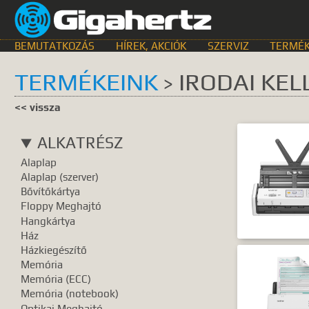
BEMUTATKOZÁS
HÍREK, AKCIÓK
SZERVIZ
TERMÉK
TERMÉKEINK
IRODAI KEL
>
KERESÉS HELYE
<< vissza
összes
egyik sem
Bemutat
ALKATRÉSZ
GyIK.
Termék k
Alaplap
Gyártók
Dokume
Alaplap (szerver)
Bővítőkártya
TALÁLATOK
Floppy Meghajtó
Hangkártya
Meg kell ad
Ház
Házkiegészítő
Memória
Memória (ECC)
Memória (notebook)
Optikai Meghajtó