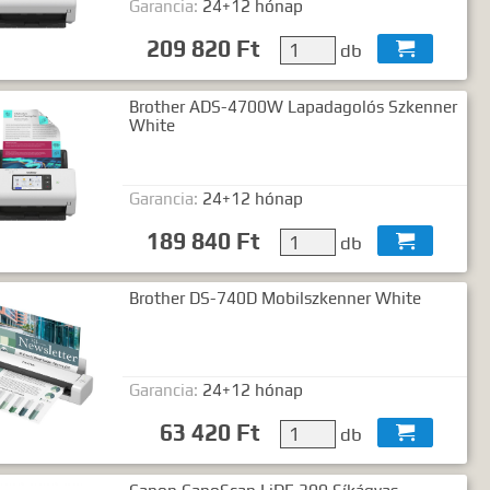
Garancia:
24+12 hónap
ó2 szó..."
209 820 Ft
db

Brother ADS-4700W Lapadagolós Szkenner
White
Garancia:
24+12 hónap
189 840 Ft
db

Brother DS-740D Mobilszkenner White
Garancia:
24+12 hónap
63 420 Ft
db
