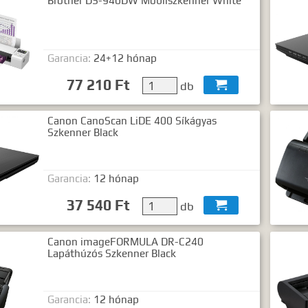
Brother DS-940DW Mobilszkenner White
Garancia:
24+12 hónap
77 210 Ft
db

Canon CanoScan LiDE 400 Síkágyas
Szkenner Black
Garancia:
12 hónap
37 540 Ft
db

Canon imageFORMULA DR-C240
Lapáthúzós Szkenner Black
Garancia:
12 hónap