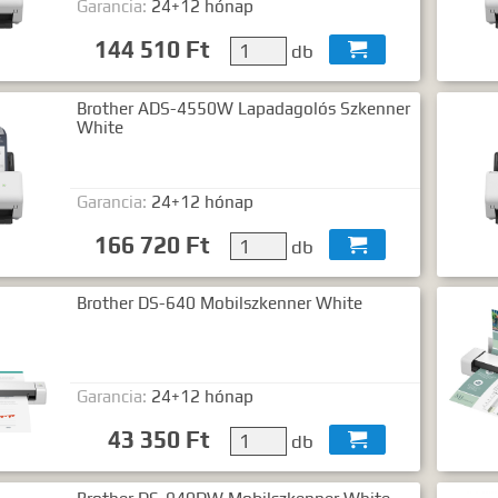
Garancia:
24+12 hónap
gyezéshez mindkét esetben használhatja az idézőjeleket:
"szó1 sz
144 510 Ft
db

Brother ADS-4550W Lapadagolós Szkenner
White
Garancia:
24+12 hónap
166 720 Ft
db

Brother DS-640 Mobilszkenner White
Garancia:
24+12 hónap
43 350 Ft
db
