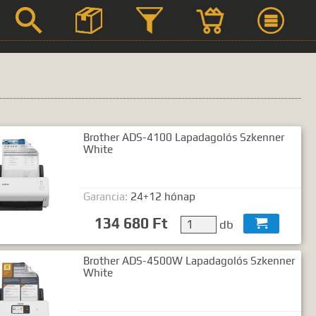



Brother ADS-4100 Lapadagolós Szkenner
Szerviz
White
Termék leírások
Garancia:
24+12 hónap
134 680 Ft
db

 kifejezést.
Brother ADS-4500W Lapadagolós Szkenner
White