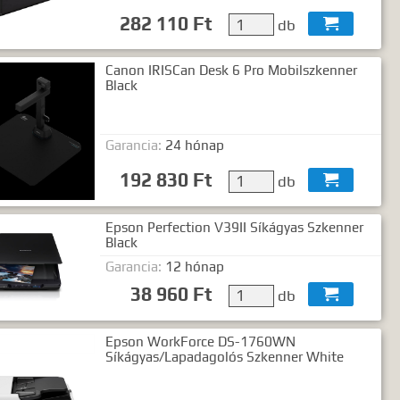
282 110 Ft
db

Canon IRISCan Desk 6 Pro Mobilszkenner
Black
Garancia:
24 hónap
192 830 Ft
db

Epson Perfection V39II Síkágyas Szkenner
Black
Garancia:
12 hónap
38 960 Ft
db

Epson WorkForce DS-1760WN
Síkágyas/Lapadagolós Szkenner White