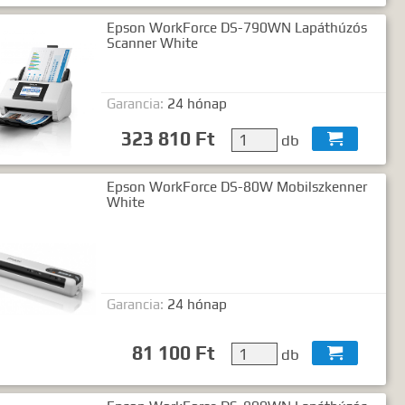
Epson WorkForce DS-790WN Lapáthúzós
Scanner White
Garancia:
24 hónap
323 810 Ft
db

Epson WorkForce DS-80W Mobilszkenner
White
Garancia:
24 hónap
81 100 Ft
db
