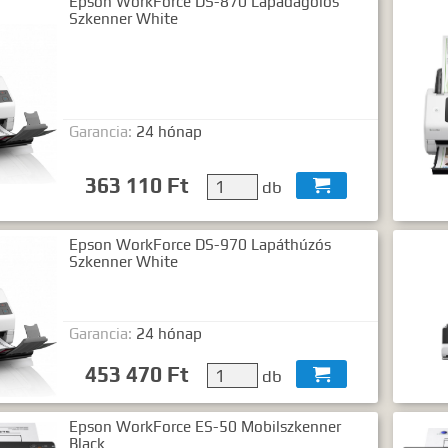
Epson WorkForce DS-870 Lapadagolós
Szkenner White
Garancia:
24 hónap
363 110 Ft
db

Epson WorkForce DS-970 Lapáthúzós
Szkenner White
Garancia:
24 hónap
453 470 Ft
db

Epson WorkForce ES-50 Mobilszkenner
Black