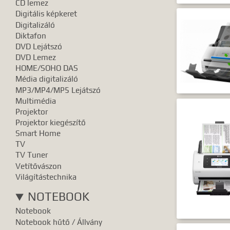
CD lemez
Digitális képkeret
Digitalizáló
Diktafon
DVD Lejátszó
DVD Lemez
HOME/SOHO DAS
Média digitalizáló
MP3/MP4/MP5 Lejátszó
Multimédia
Projektor
Projektor kiegészítő
Smart Home
TV
TV Tuner
Vetítővászon
Világítástechnika
NOTEBOOK
Notebook
Notebook hűtő / Állvány