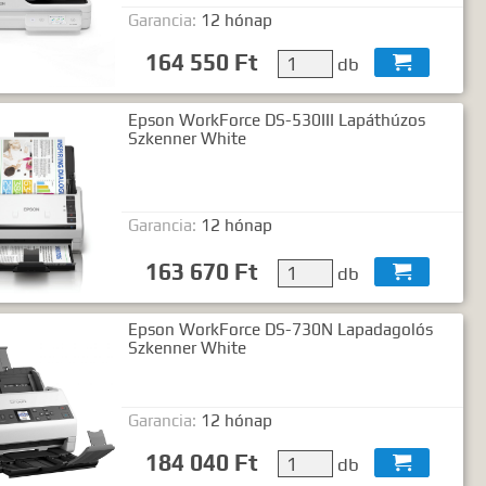
Garancia:
12 hónap
164 550 Ft
db

Epson WorkForce DS-530III Lapáthúzos
Szkenner White
Garancia:
12 hónap
163 670 Ft
db

Epson WorkForce DS-730N Lapadagolós
Szkenner White
Garancia:
12 hónap
184 040 Ft
db
