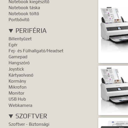
Notebook kiegészítő
Notebook táska
Notebook töltő
Portbővítő
PERIFÉRIA
Billentyűzet
Egér
Fej- és Fülhallgató/Headset
Gamepad
Hangszóró
Joystick
Kártyaolvasó
Kormány
Mikrofon
Monitor
USB Hub
Webkamera
SZOFTVER
Szoftver - Biztonsági