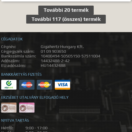
További 20 termék
További 117 (összes) termék
CÉGADATOK
Cégnév:
Gigahertz Hungary Kft.
Cégjegyzék szám:
01 09 903650
Bankszámla szám:
10400494-50505150-57511004
Adószám:
14432488-2-42
EU adószám:
HU14432488
BANKKÁRTYÁS FIZETÉS
ERZSÉBET UTALVÁNY ELFOGADÓ HELY
NYITVA TARTÁS
Hétfő:
9:00 - 17:00