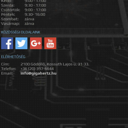
Kedd:
9:00 - 17:00
Szerda:
9:30 - 17:00
Csütörtök:
9:00 - 17:00
Péntek:
9:30- 16:00
Szombat:
zárva
Vasárnap:
zárva
KÖZÖSSÉGI OLDALAINK
ELÉRHETŐSÉG
Cím:
2100 Gödöllő, Kossuth Lajos u. 31-33.
Telefon:
+36 (20) 397-6644
Email:
info@gigahertz.hu