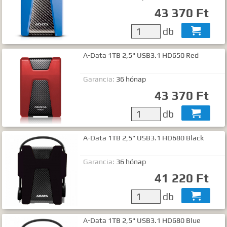
Gyártók
43 370 Ft
Dokumentumok
db

TALÁLATOK
A-Data 1TB 2,5" USB3.1 HD650 Red
Meg kell adnia legalább egy, minimum 3 betűs szót, vagy valamilyen
speciális kifejezést.
Garancia:
36 hónap
Speciális kifejezések:
43 370 Ft
Kezdő rész szó:
szórész*
Mindenképp szerepeljen:
+szó
db

Semmiképp ne szerepeljen:
-szó
Pontos egyezéshez mindkét esetben használhatja az idézőjeleket:
A-Data 1TB 2,5" USB3.1 HD680 Black
"szó1 szó2 szó..."
Garancia:
36 hónap
41 220 Ft
db

A-Data 1TB 2,5" USB3.1 HD680 Blue