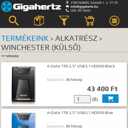

2100 Gödöllő, Kossuth L. u. 31-33.

info@gigahertz.hu

(20) 397-6644



TERMÉKEINK
ALKATRÉSZ
>
>
WINCHESTER (KÜLSŐ)
Keresés
<< vissza
KERESÉS HELYE
A-Data 1TB 2,5" USB3.1 HD650 Black
összes
egyik sem
Bemutatkozás
Garancia:
36 hónap
Hírek, akciók
43 400 Ft
Szerviz
db

GyIK.
Termék kategóriák
A-Data 1TB 2,5" USB3.1 HD650 Blue
Termék nevek
Termék leírások
Garancia:
36 hónap