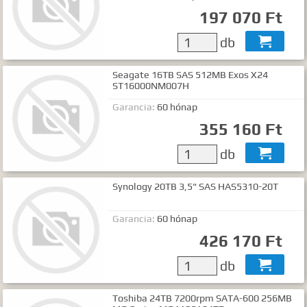
Gyártók
197 070 Ft
Dokumentumok
db

TALÁLATOK
Seagate 16TB SAS 512MB Exos X24
ST16000NM007H
Meg kell adnia legalább egy, minimum 3 betűs szót, vagy valamilyen
speciális kifejezést.
Garancia:
60 hónap
Speciális kifejezések:
355 160 Ft
Kezdő rész szó:
szórész*
Mindenképp szerepeljen:
+szó
db

Semmiképp ne szerepeljen:
-szó
Pontos egyezéshez mindkét esetben használhatja az idézőjeleket:
Synology 20TB 3,5" SAS HAS5310-20T
"szó1 szó2 szó..."
Garancia:
60 hónap
426 170 Ft
db

Toshiba 24TB 7200rpm SATA-600 256MB