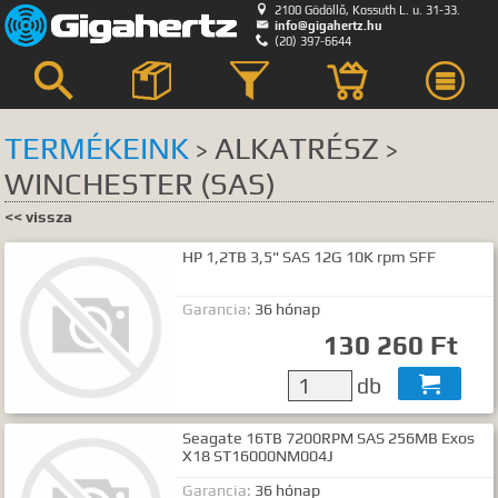

2100 Gödöllő, Kossuth L. u. 31-33.

info@gigahertz.hu

(20) 397-6644



TERMÉKEINK
ALKATRÉSZ
>
>
WINCHESTER (SAS)
Keresés
<< vissza
KERESÉS HELYE
HP 1,2TB 3,5" SAS 12G 10K rpm SFF
összes
egyik sem
Bemutatkozás
Garancia:
36 hónap
Hírek, akciók
130 260 Ft
Szerviz
db

GyIK.
Termék kategóriák
Seagate 16TB 7200RPM SAS 256MB Exos
X18 ST16000NM004J
Termék nevek
Termék leírások
Garancia:
36 hónap