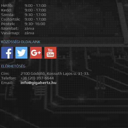
Hétfő:
9:00 - 17:00
Kedd:
9:00 - 17:00
Szerda:
9:30 - 17:00
Csütörtök:
9:00 - 17:00
Péntek:
9:30- 16:00
Szombat:
zárva
Vasárnap:
zárva
KÖZÖSSÉGI OLDALAINK
ELÉRHETŐSÉG
Cím:
2100 Gödöllő, Kossuth Lajos u. 31-33.
Telefon:
+36 (20) 397-6644
Email:
info@gigahertz.hu