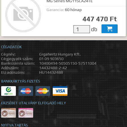
MG Series MG11SCA24TE
Garancia:
60 hónap
447 470 Ft
db

CÉGADATOK
Cégnév:
Gigahertz Hungary Kft.
Cégjegyzék szám:
01 09 903650
Bankszámla szám:
10400494-50505150-57511004
Adószám:
14432488-2-42
EU adószám:
HU14432488
BANKKÁRTYÁS FIZETÉS
ERZSÉBET UTALVÁNY ELFOGADÓ HELY
NYITVA TARTÁS