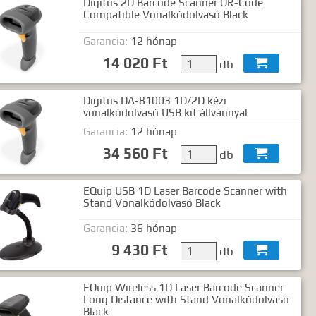
Digitus 2D Barcode Scanner QR-Code
Compatible Vonalkódolvasó Black
Garancia:
12 hónap
14 020 Ft
db

Digitus DA-81003 1D/2D kézi
vonalkódolvasó USB kit állvánnyal
Garancia:
12 hónap
34 560 Ft
db

EQuip USB 1D Laser Barcode Scanner with
Stand Vonalkódolvasó Black
Garancia:
36 hónap
9 430 Ft
db

EQuip Wireless 1D Laser Barcode Scanner
Long Distance with Stand Vonalkódolvasó
Black