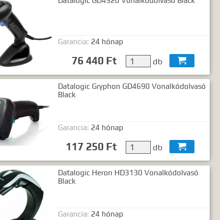
Datalogic GD4520 Vonalkódolvasó Black
Garancia:
24 hónap
76 440 Ft
db

Datalogic Gryphon GD4690 Vonalkódolvasó
Black
Garancia:
24 hónap
117 250 Ft
db

Datalogic Heron HD3130 Vonalkódolvasó
Black
Garancia:
24 hónap