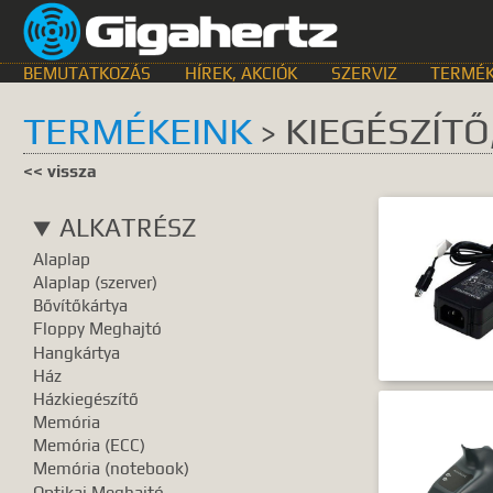
BEMUTATKOZÁS
HÍREK, AKCIÓK
SZERVIZ
TERMÉK
TERMÉKEINK
KIEGÉSZÍTŐ
>
KERESÉS HELYE
<< vissza
összes
egyik sem
Bemutat
ALKATRÉSZ
GyIK.
Termék k
Alaplap
Gyártók
Dokume
Alaplap (szerver)
Bővítőkártya
TALÁLATOK
Floppy Meghajtó
Hangkártya
Meg kell ad
Ház
Házkiegészítő
Memória
Memória (ECC)
Memória (notebook)
Optikai Meghajtó