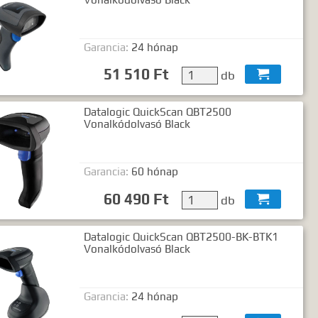
Garancia:
24 hónap
51 510 Ft
db

Datalogic QuickScan QBT2500
Vonalkódolvasó Black
Garancia:
60 hónap
60 490 Ft
db

Datalogic QuickScan QBT2500-BK-BTK1
Vonalkódolvasó Black
Garancia:
24 hónap