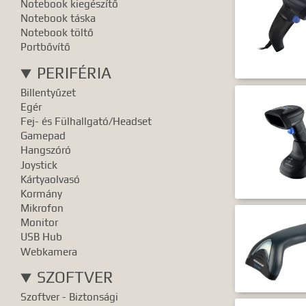
Notebook kiegészítő
Notebook táska
Notebook töltő
Portbővítő
PERIFÉRIA
Billentyűzet
Egér
Fej- és Fülhallgató/Headset
Gamepad
Hangszóró
Joystick
Kártyaolvasó
Kormány
Mikrofon
Monitor
USB Hub
Webkamera
SZOFTVER
Szoftver - Biztonsági