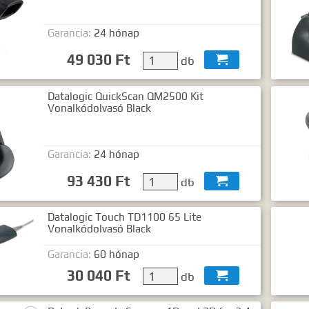
Garancia:
24 hónap
49 030 Ft
db

Datalogic QuickScan QM2500 Kit
Vonalkódolvasó Black
Garancia:
24 hónap
93 430 Ft
db

Datalogic Touch TD1100 65 Lite
Vonalkódolvasó Black
Garancia:
60 hónap
30 040 Ft
db
