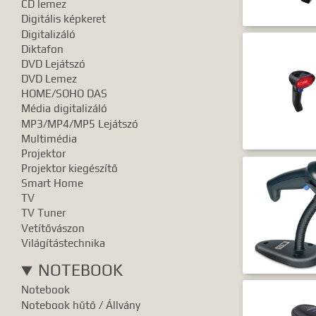
CD lemez
Digitális képkeret
Digitalizáló
Diktafon
DVD Lejátszó
DVD Lemez
HOME/SOHO DAS
Média digitalizáló
MP3/MP4/MP5 Lejátszó
Multimédia
Projektor
Projektor kiegészítő
Smart Home
TV
TV Tuner
Vetítővászon
Világítástechnika
NOTEBOOK
Notebook
Notebook hűtő / Állvány