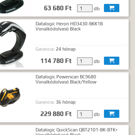
63 680 Ft
db

Datalogic Heron HD3430-BKK1B
Vonalkódolvasó Black
Garancia:
24 hónap
114 780 Ft
db

Datalogic Powerscan BC9680
Vonalkódolvasó Black/Yellow
Garancia:
36 hónap
229 880 Ft
db

Datalogic QuickScan QBT2101-BK-BTK+
Vonalkódolvasó Black