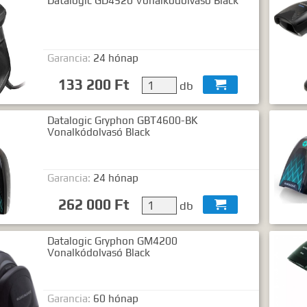
Datalogic GD4520 Vonalkódolvasó Black
Garancia:
24 hónap
133 200 Ft
db

Datalogic Gryphon GBT4600-BK
Vonalkódolvasó Black
Garancia:
24 hónap
262 000 Ft
db

Datalogic Gryphon GM4200
Vonalkódolvasó Black
Garancia:
60 hónap