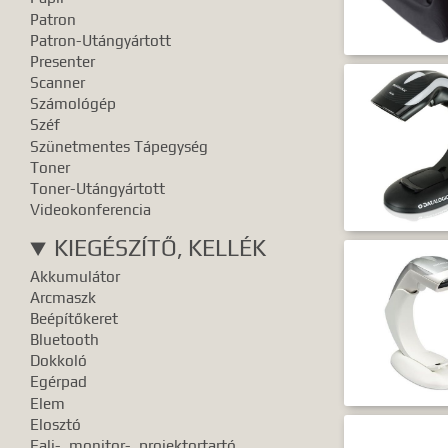
Patron
Patron-Utángyártott
Presenter
Scanner
Számológép
Széf
Szünetmentes Tápegység
Toner
Toner-Utángyártott
Videokonferencia
KIEGÉSZÍTŐ, KELLÉK
Akkumulátor
Arcmaszk
Beépítőkeret
Bluetooth
Dokkoló
Egérpad
Elem
Elosztó
Fali-, monitor-, projektortartó