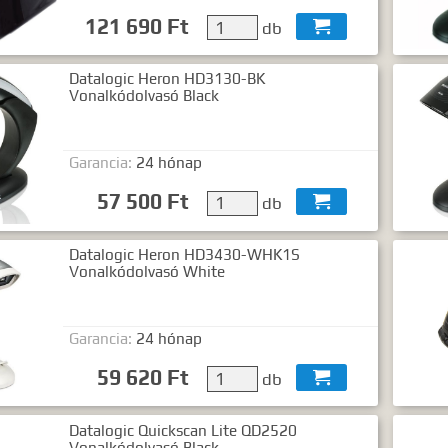
121 690 Ft
db

Datalogic Heron HD3130-BK
Vonalkódolvasó Black
Garancia:
24 hónap
57 500 Ft
db

Datalogic Heron HD3430-WHK1S
Vonalkódolvasó White
Garancia:
24 hónap
59 620 Ft
db

Datalogic Quickscan Lite QD2520
Vonalkódolvasó Black