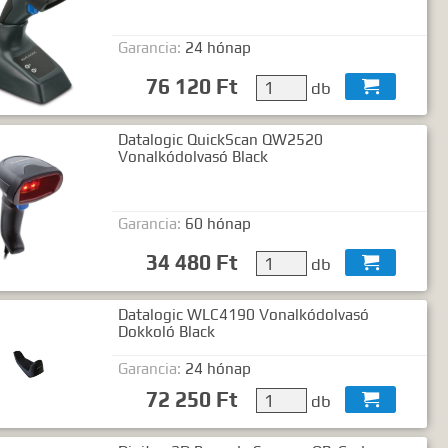
Garancia:
24 hónap
76 120 Ft
db

Datalogic QuickScan QW2520
Vonalkódolvasó Black
Garancia:
60 hónap
34 480 Ft
db

Datalogic WLC4190 Vonalkódolvasó
Dokkoló Black
Garancia:
24 hónap
72 250 Ft
db
