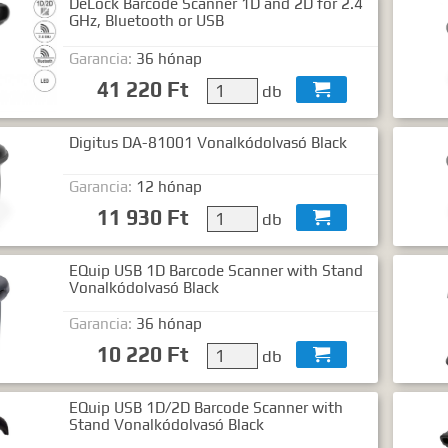
DeLock Barcode Scanner 1D and 2D for 2.4
GHz, Bluetooth or USB
Garancia:
36 hónap
41 220 Ft
db

Digitus DA-81001 Vonalkódolvasó Black
Garancia:
12 hónap
11 930 Ft
db

EQuip USB 1D Barcode Scanner with Stand
Vonalkódolvasó Black
Garancia:
36 hónap
10 220 Ft
db

EQuip USB 1D/2D Barcode Scanner with
Stand Vonalkódolvasó Black