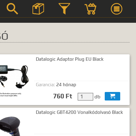



SÓ
Datalogic Adaptor Plug EU Black
Szerviz
Termék leírások
Garancia:
24 hónap
760 Ft
db

 kifejezést.
Datalogic GBT4200 Vonalkódolvasó Black