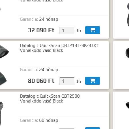
Garancia:
24 hónap
32 090 Ft
db

Datalogic QuickScan QBT2131-BK-BTK1
Vonalkódolvasó Black
Garancia:
24 hónap
80 060 Ft
db

Datalogic QuickScan QBT2500
Vonalkódolvasó Black
Garancia:
60 hónap