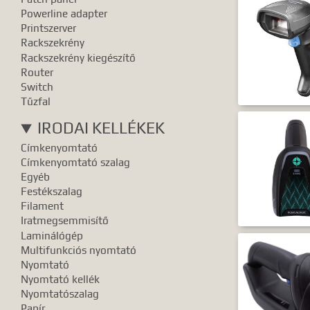
Powerline adapter
Printszerver
Rackszekrény
Rackszekrény kiegészítő
Router
Switch
Tűzfal
IRODAI KELLÉKEK
Címkenyomtató
Címkenyomtató szalag
Egyéb
Festékszalag
Filament
Iratmegsemmisítő
Laminálógép
Multifunkciós nyomtató
Nyomtató
Nyomtató kellék
Nyomtatószalag
Papír