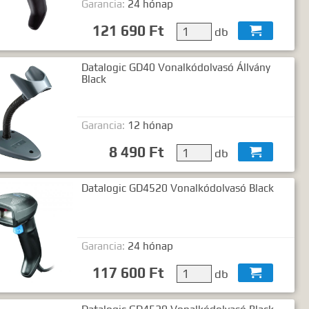
Garancia:
24 hónap
ó2 szó..."
121 690 Ft
db

Datalogic GD40 Vonalkódolvasó Állvány
Black
Garancia:
12 hónap
8 490 Ft
db

Datalogic GD4520 Vonalkódolvasó Black
Garancia:
24 hónap
117 600 Ft
db
