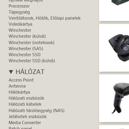
Pontos e
Processzor
Tápegység
Ventilátorok, Hűtők, Előlapi panelek
Videókártya
Winchester
Winchester (külső)
Winchester (notebook)
Winchester (SAS)
Winchester SSD
Winchester SSD (külső)
HÁLÓZAT
Access Point
Antenna
Hálókártya
Hálózati eszközök
Hálózati kábelek
Hálózati tárolóegység (NAS)
Jelátviteli eszközök
Media Converter
Patch panel