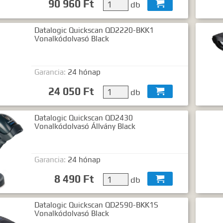
90 960 Ft
db

Datalogic Quickscan QD2220-BKK1
Vonalkódolvasó Black
Garancia:
24 hónap
24 050 Ft
db

Datalogic Quickscan QD2430
Vonalkódolvasó Állvány Black
Garancia:
24 hónap
8 490 Ft
db

Datalogic Quickscan QD2590-BKK1S
Vonalkódolvasó Black