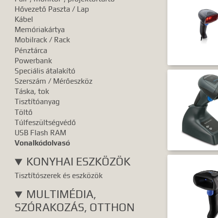
Hővezető Paszta / Lap
Kábel
Memóriakártya
Mobilrack / Rack
Pénztárca
Powerbank
Speciális átalakító
Szerszám / Mérőeszköz
Táska, tok
Tisztítóanyag
Töltő
Túlfeszültségvédő
USB Flash RAM
Vonalkódolvasó
KONYHAI ESZKÖZÖK
Tisztítószerek és eszközök
MULTIMÉDIA,
SZÓRAKOZÁS, OTTHON