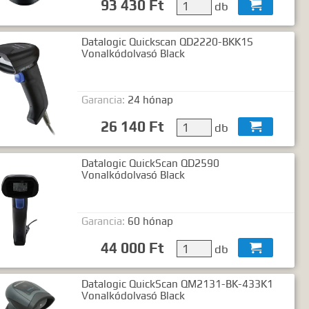
93 430 Ft
db

Datalogic Quickscan QD2220-BKK1S
Vonalkódolvasó Black
Garancia:
24 hónap
26 140 Ft
db

Datalogic QuickScan QD2590
Vonalkódolvasó Black
Garancia:
60 hónap
44 000 Ft
db

Datalogic QuickScan QM2131-BK-433K1
Vonalkódolvasó Black