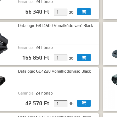
Garancia:
24 hónap
gyezéshez mindkét esetben használhatja az idézőjeleket:
"szó1 sz
66 340 Ft
db

Datalogic GBT4500 Vonalkódolvasó Black
Garancia:
24 hónap
165 850 Ft
db

Datalogic GD4220 Vonalkódolvasó Black
Garancia:
24 hónap
42 570 Ft
db
