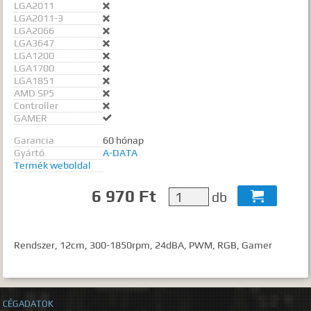
LGA2011

LGA2011-3

LGA2066

LGA3647

LGA1200

LGA1700

LGA1851

AMD SP5

Controller

GAMER

Garancia
60 hónap
Gyártó
A-DATA
Termék weboldal
6 970 Ft
db

Rendszer, 12cm, 300-1850rpm, 24dBA, PWM, RGB, Gamer
CÉGADATOK