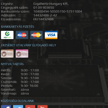
Cégnév:
Gigahertz Hungary Kft.
Cégjegyzék szám:
01 09 903650
Bankszámla szám:
10400494-50505150-57511004
Adószám:
14432488-2-42
EU adószám:
HU14432488
BANKKÁRTYÁS FIZETÉS
ERZSÉBET UTALVÁNY ELFOGADÓ HELY
NYITVA TARTÁS
Hétfő:
9:00 - 17:00
Kedd:
9:00 - 17:00
Szerda:
9:30 - 17:00
Csütörtök:
9:00 - 17:00
Péntek:
9:30- 16:00
Szombat:
zárva
Vasárnap:
zárva
KÖZÖSSÉGI OLDALAINK