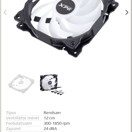
Gyártók


Dokumentumok
TALÁLATOK
Meg kell adnia legalább egy, minimum 3 betűs szót, vagy valamilyen
speciális kifejezést.
Speciális kifejezések:
Kezdő rész szó:
szórész*
Mindenképp szerepeljen:
+szó
Semmiképp ne szerepeljen:
-szó
Pontos egyezéshez mindkét esetben használhatja az idézőjeleket:
"szó1 szó2 szó..."
Típus
Rendszer
Ventillátor méret
12 cm
Fordulatszám
300-1850 rpm
Zajszint
24 dBA