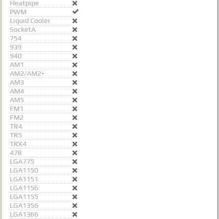
Heatpipe

PWM

Liquid Cooler

SocketA

754

939

940

AM1

AM2/AM2+

AM3

AM4

AM5

FM1

FM2

TR4

TR5

TRX4

478

LGA775

LGA1150

LGA1151

LGA1156

LGA1155

LGA1356

LGA1366
