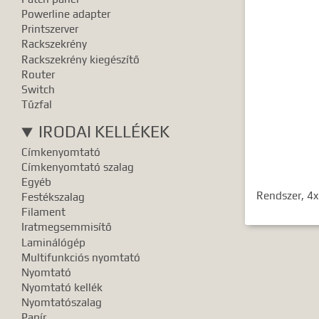
Powerline adapter
Printszerver
Rackszekrény
Rackszekrény kiegészítő
Router
Switch
Tűzfal
IRODAI KELLÉKEK
Címkenyomtató
Címkenyomtató szalag
Egyéb
Rendszer, 4
Festékszalag
Filament
Iratmegsemmisítő
Laminálógép
Multifunkciós nyomtató
Nyomtató
Nyomtató kellék
Nyomtatószalag
Papír