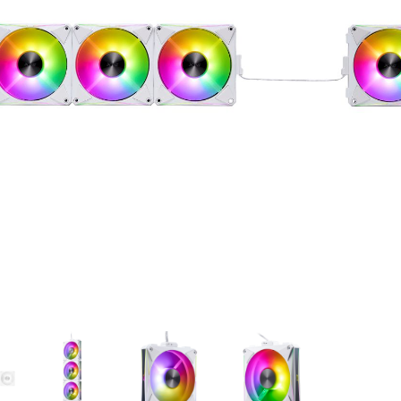
gyezéshez mindkét esetben használhatja az idézőjeleket:
"szó1 sz