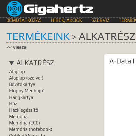
BEMUTATKOZÁS
HÍREK, AKCIÓK
SZERVIZ
TERMÉK
TERMÉKEINK
ALKATRÉS
>
KERESÉS HELYE
<< vissza
összes
egyik sem
Bemutat
A-Data 
ALKATRÉSZ
GyIK.
Termék k
Alaplap
Gyártók
Dokume
Alaplap (szerver)
Bővítőkártya
TALÁLATOK
Floppy Meghajtó
Hangkártya
Meg kell ad
Ház
Házkiegészítő
Memória
Memória (ECC)
Memória (notebook)
Optikai Meghajtó