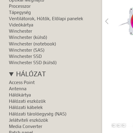
Pontos e
Processzor
Tápegység
Ventilátorok, Hűtők, Előlapi panelek

Videókártya
Winchester
Winchester (külső)
Winchester (notebook)
Winchester (SAS)
Winchester SSD
Winchester SSD (külső)
HÁLÓZAT
Access Point
Antenna
Hálókártya
Hálózati eszközök
Hálózati kábelek
Hálózati tárolóegység (NAS)
Jelátviteli eszközök
Media Converter
Patch panel