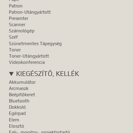
Patron
Patron-Utángyártott
Presenter
Scanner
Számológép
Széf
Szünetmentes Tápegység
Toner
Toner-Utángyártott
Videokonferencia
KIEGÉSZÍTŐ, KELLÉK
Akkumulátor
Arcmaszk
Beépítőkeret
Bluetooth
Dokkoló
Egérpad
Elem
Elosztó
Fali-, monitor-, projektortartó