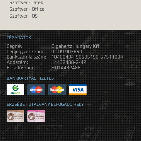
Szoftver - Játék
Szoftver - Office
Szoftver - OS
CÉGADATOK
Cégnév:
Gigahertz Hungary Kft.
Cégjegyzék szám:
01 09 903650
Bankszámla szám:
10400494-50505150-57511004
Adószám:
14432488-2-42
EU adószám:
HU14432488
BANKKÁRTYÁS FIZETÉS
ERZSÉBET UTALVÁNY ELFOGADÓ HELY