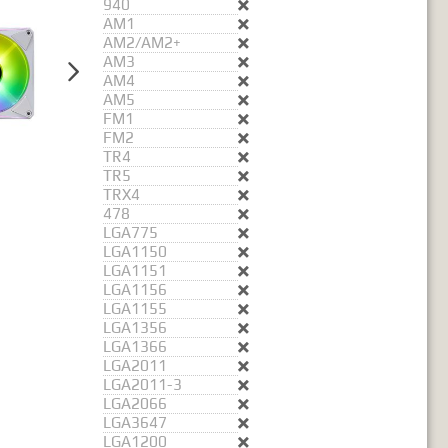
940
ó2 szó..."

AM1

AM2/AM2+

AM3


AM4

AM5

FM1

FM2

TR4

TR5

TRX4

478

LGA775

LGA1150

LGA1151

LGA1156

LGA1155

LGA1356

LGA1366

LGA2011

LGA2011-3

LGA2066

LGA3647

LGA1200
