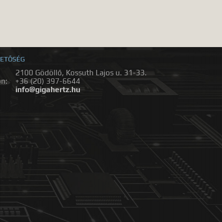
ETŐSÉG
2100 Gödöllő, Kossuth Lajos u. 31-33.
on:
+36 (20) 397-6644
:
info@gigahertz.hu