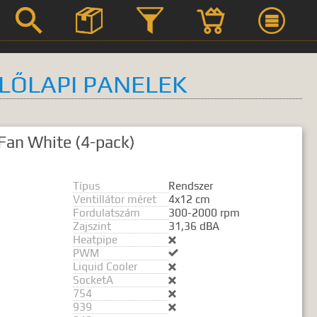



LŐLAPI PANELEK
Szerviz
an White (4-pack)
Termék leírások
Típus
Rendszer
Ventillátor méret
4x12 cm
Fordulatszám
300-2000 rpm
Zajszint
31,36 dBA
 kifejezést.
Heatpipe

PWM

Liquid Cooler

SocketA

754

939
