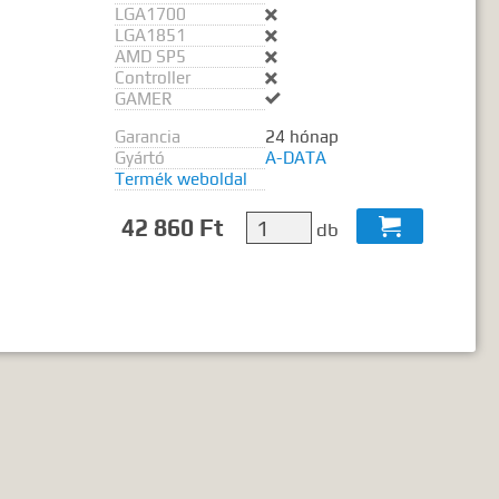
LGA1700

LGA1851

AMD SP5

Controller

GAMER

Garancia
24 hónap
Gyártó
A-DATA
Termék weboldal
42 860 Ft

db