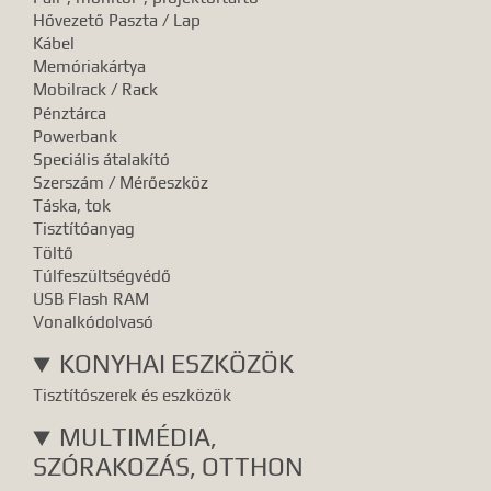
Hővezető Paszta / Lap
Kábel
Memóriakártya
Mobilrack / Rack
Pénztárca
Powerbank
Speciális átalakító
Szerszám / Mérőeszköz
Táska, tok
Tisztítóanyag
Töltő
Túlfeszültségvédő
USB Flash RAM
Vonalkódolvasó
KONYHAI ESZKÖZÖK
Tisztítószerek és eszközök
MULTIMÉDIA,
SZÓRAKOZÁS, OTTHON