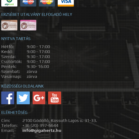
ERZSÉBET UTALVÁNY ELFOGADÓ HELY
NYITVA TARTÁS
Hétfő:
9:00 - 17:00
Kedd:
9:00 - 17:00
Szerda:
9:30 - 17:00
Csütörtök:
9:00 - 17:00
Péntek:
9:30- 16:00
Szombat:
zárva
Vasárnap:
zárva
KÖZÖSSÉGI OLDALAINK
ELÉRHETŐSÉG
Cím:
2100 Gödöllő, Kossuth Lajos u. 31-33.
Telefon:
+36 (20) 397-6644
Email:
info@gigahertz.hu