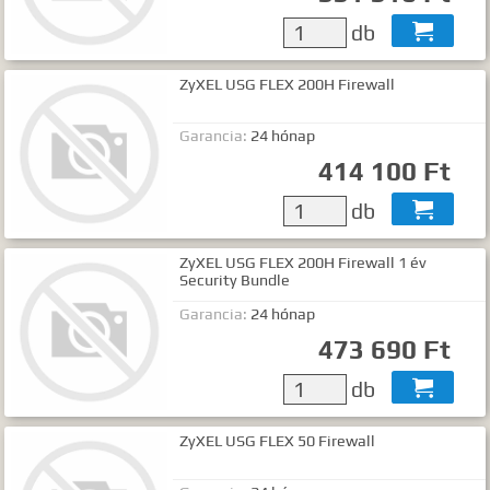
Gyártók
db

Dokumentumok
ZyXEL USG FLEX 200H Firewall
TALÁLATOK
Garancia:
24 hónap
Meg kell adnia legalább egy, minimum 3 betűs szót, vagy valamilyen
speciális kifejezést.
414 100 Ft
Speciális kifejezések:
db

Kezdő rész szó:
szórész*
Mindenképp szerepeljen:
+szó
Semmiképp ne szerepeljen:
-szó
ZyXEL USG FLEX 200H Firewall 1 év
Security Bundle
Pontos egyezéshez mindkét esetben használhatja az idézőjeleket:
"szó1 szó2 szó..."
Garancia:
24 hónap
473 690 Ft
db

ZyXEL USG FLEX 50 Firewall