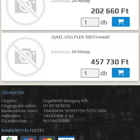
Garancia:
24 hónap
202 660 Ft
db

ZyXEL USG FLEX 500 Firewall
Garancia:
24 hónap
457 730 Ft
db

CÉGADATOK
Cégnév:
Gigahertz Hungary Kft.
Cégjegyzék szám:
01 09 903650
Bankszámla szám:
10400494-50505150-57511004
Adószám:
14432488-2-42
EU adószám:
HU14432488
BANKKÁRTYÁS FIZETÉS