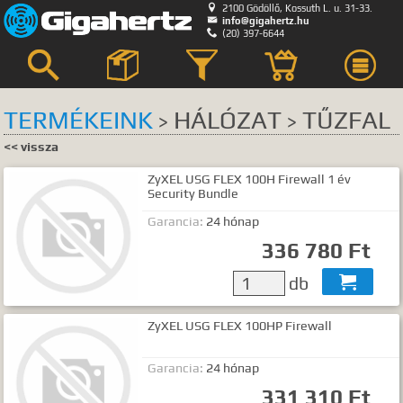

2100 Gödöllő, Kossuth L. u. 31-33.

info@gigahertz.hu

(20) 397-6644



TERMÉKEINK
HÁLÓZAT
TŰZFAL
>
>
Keresés
<< vissza
ZyXEL USG FLEX 100H Firewall 1 év
KERESÉS HELYE
Security Bundle
összes
egyik sem
Garancia:
24 hónap
336 780 Ft
Bemutatkozás
Hírek, akciók
db

Szerviz
GyIK.
ZyXEL USG FLEX 100HP Firewall
Termék kategóriák
Garancia:
24 hónap
Termék nevek
331 310 Ft
Termék leírások