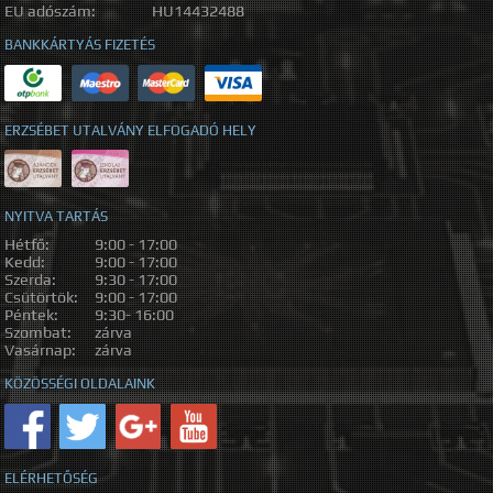
EU adószám:
HU14432488
BANKKÁRTYÁS FIZETÉS
ERZSÉBET UTALVÁNY ELFOGADÓ HELY
NYITVA TARTÁS
Hétfő:
9:00 - 17:00
Kedd:
9:00 - 17:00
Szerda:
9:30 - 17:00
Csütörtök:
9:00 - 17:00
Péntek:
9:30- 16:00
Szombat:
zárva
Vasárnap:
zárva
KÖZÖSSÉGI OLDALAINK
ELÉRHETŐSÉG