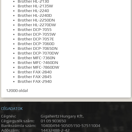
Brother HL-2130
Brother HL-2135W
Brother HL-2240
Brother HL-2240D
Brother HL-2250DN
Brother HL-2270DW
Brother DCP-7055
Brother DCP-7055W
Brother DCP-7057E
Brother DCP-7060D
Brother DCP-7065DN
Brother DCP-7070DW
Brother MFC-7360N
Brother MFC-7460DN
Brother MFC-7860DW
Brother FAX-2840
Brother FAX-2845
Brother FAX-2940
12000 oldal
CÉGADATOK
Cégnév:
Gigahertz Hungary Kft.
Cégjegyzék szám:
01 09 903650
Bankszámla szám:
10400494-50505150-57511004
Adószám:
14432488-2-42