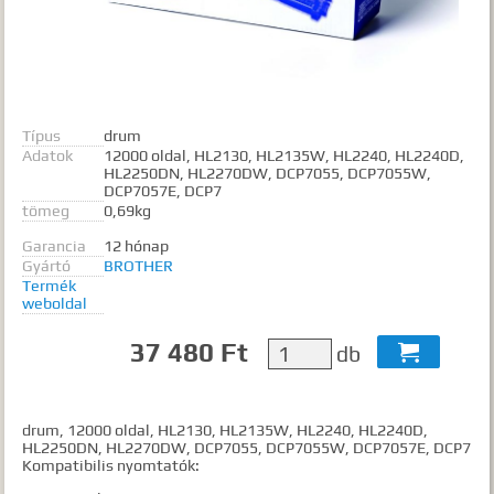
Gyártók
Dokumentumok
TALÁLATOK
Típus
drum
Meg kell adnia legalább egy, minimum 3 betűs szót, vagy valamilyen
Adatok
12000 oldal, HL2130, HL2135W, HL2240, HL2240D,
speciális kifejezést.
HL2250DN, HL2270DW, DCP7055, DCP7055W,
Speciális kifejezések:
DCP7057E, DCP7
tömeg
0,69kg
Kezdő rész szó:
szórész*
Mindenképp szerepeljen:
+szó
Garancia
12 hónap
Semmiképp ne szerepeljen:
-szó
Gyártó
BROTHER
Termék
Pontos egyezéshez mindkét esetben használhatja az idézőjeleket:
weboldal
"szó1 szó2 szó..."
37 480 Ft
db

drum, 12000 oldal, HL2130, HL2135W, HL2240, HL2240D,
HL2250DN, HL2270DW, DCP7055, DCP7055W, DCP7057E, DCP7
Kompatibilis nyomtatók: