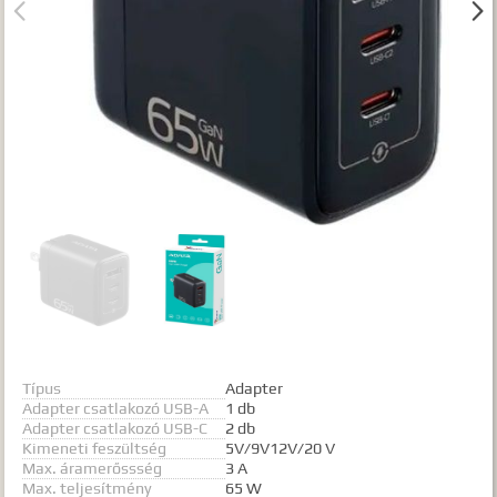


Gyártók
Dokumentumok
TALÁLATOK
Meg kell adnia legalább egy, minimum 3 betűs szót, vagy valamilyen
speciális kifejezést.
Speciális kifejezések:
Kezdő rész szó:
szórész*
Mindenképp szerepeljen:
+szó
Semmiképp ne szerepeljen:
-szó
Pontos egyezéshez mindkét esetben használhatja az idézőjeleket:
"szó1 szó2 szó..."
Típus
Adapter
Adapter csatlakozó USB-A
1 db
Adapter csatlakozó USB-C
2 db
Kimeneti feszültség
5V/9V12V/20 V
Max. áramerőssség
3 A
Max. teljesítmény
65 W