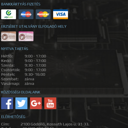
BANKKÁRTYÁS FIZETÉS
ERZSÉBET UTALVÁNY ELFOGADÓ HELY
NYITVA TARTÁS
Hétfő:
9:00 - 17:00
Kedd:
9:00 - 17:00
Szerda:
9:30 - 17:00
Csütörtök:
9:00 - 17:00
Péntek:
9:30- 16:00
Szombat:
zárva
Vasárnap:
zárva
KÖZÖSSÉGI OLDALAINK
ELÉRHETŐSÉG
Cím:
2100 Gödöllő, Kossuth Lajos u. 31-33.