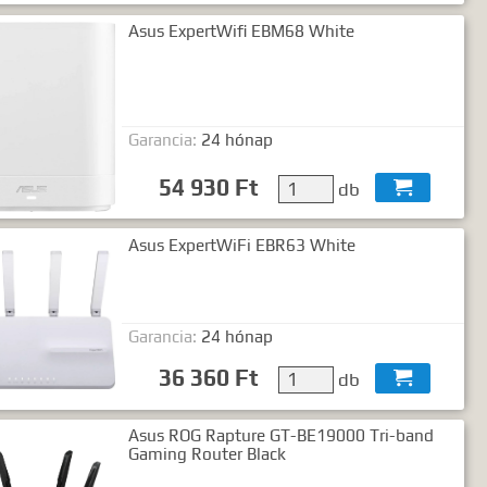
Asus ExpertWifi EBM68 White
Garancia:
24 hónap
54 930 Ft
db

Asus ExpertWiFi EBR63 White
Garancia:
24 hónap
36 360 Ft
db

Asus ROG Rapture GT-BE19000 Tri-band
Gaming Router Black