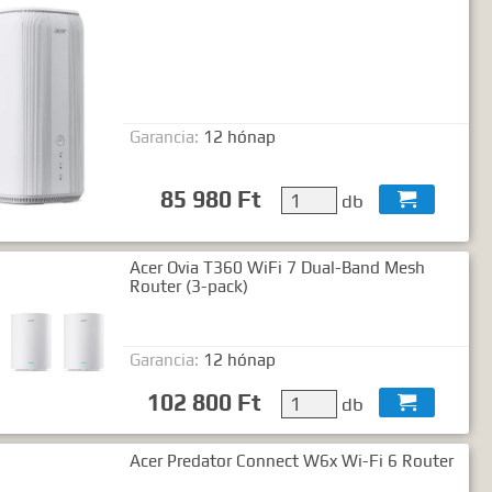
ó2 szó..."
Garancia:
12 hónap
85 980 Ft
db

Acer Ovia T360 WiFi 7 Dual-Band Mesh
Router (3-pack)
Garancia:
12 hónap
102 800 Ft
db

Acer Predator Connect W6x Wi-Fi 6 Router