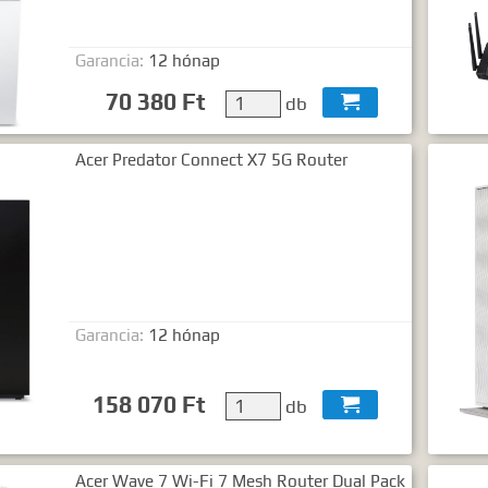
Garancia:
12 hónap
70 380 Ft
db

Acer Predator Connect X7 5G Router
Garancia:
12 hónap
158 070 Ft
db

Acer Wave 7 Wi-Fi 7 Mesh Router Dual Pack