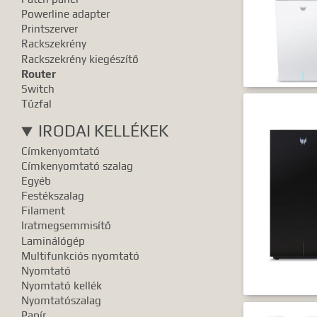
Powerline adapter
Printszerver
Rackszekrény
Rackszekrény kiegészítő
Router
Switch
Tűzfal
IRODAI KELLÉKEK
Címkenyomtató
Címkenyomtató szalag
Egyéb
Festékszalag
Filament
Iratmegsemmisítő
Laminálógép
Multifunkciós nyomtató
Nyomtató
Nyomtató kellék
Nyomtatószalag
Papír