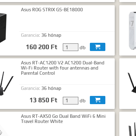
Asus ROG STRIX GS-BE18000
Garancia:
36 hónap
160 200 Ft
db

Asus RT-AC1200 V2 AC1200 Dual-Band
Wi-Fi Router with four antennas and
Parental Control
Garancia:
36 hónap
13 850 Ft
db

Asus RT-AX50 Go Dual Band WiFi 6 Mini
Travel Router White