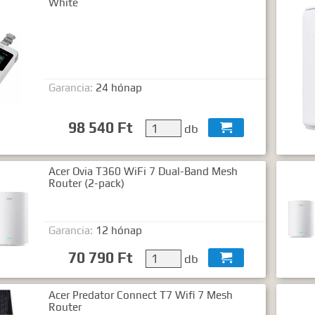
White
gyezéshez mindkét esetben használhatja az idézőjeleket:
"szó1 sz
Garancia:
24 hónap
98 540 Ft
db

Acer Ovia T360 WiFi 7 Dual-Band Mesh
Router (2-pack)
Garancia:
12 hónap
70 790 Ft
db

Acer Predator Connect T7 Wifi 7 Mesh
Router