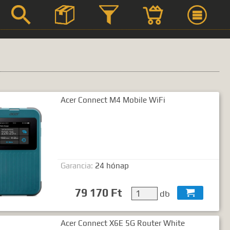



Acer Connect M4 Mobile WiFi
Szerviz
Termék leírások
Garancia:
24 hónap
 kifejezést.
79 170 Ft
db

Acer Connect X6E 5G Router White