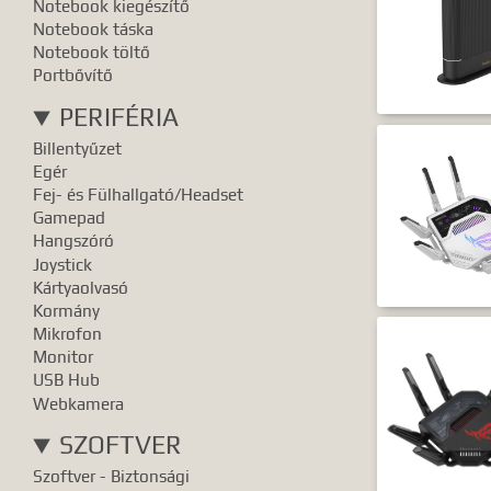
Notebook kiegészítő
Notebook táska
Notebook töltő
Portbővítő
PERIFÉRIA
Billentyűzet
Egér
Fej- és Fülhallgató/Headset
Gamepad
Hangszóró
Joystick
Kártyaolvasó
Kormány
Mikrofon
Monitor
USB Hub
Webkamera
SZOFTVER
Szoftver - Biztonsági