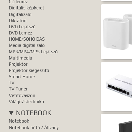
CD lemez
Digitális képkeret
Digitalizáló
Diktafon
DVD Lejátszó
DVD Lemez
HOME/SOHO DAS
Média digitalizáló
MP3/MP4/MP5 Lejátszó
Multimédia
Projektor
Projektor kiegészítő
Smart Home
TV
TV Tuner
Vetítővászon
Világítástechnika
NOTEBOOK
Notebook
Notebook hűtő / Állvány