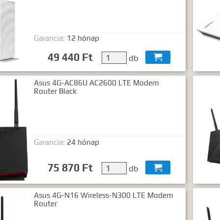
Garancia:
12 hónap
49 440 Ft
db

Asus 4G-AC86U AC2600 LTE Modem
Router Black
Garancia:
24 hónap
75 870 Ft
db

Asus 4G-N16 Wireless-N300 LTE Modem
Router