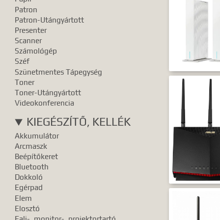
Patron
Patron-Utángyártott
Presenter
Scanner
Számológép
Széf
Szünetmentes Tápegység
Toner
Toner-Utángyártott
Videokonferencia
KIEGÉSZÍTŐ, KELLÉK
Akkumulátor
Arcmaszk
Beépítőkeret
Bluetooth
Dokkoló
Egérpad
Elem
Elosztó
Fali-, monitor-, projektortartó