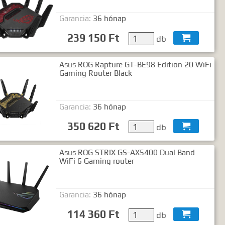
Garancia:
36 hónap
239 150 Ft
db

Asus ROG Rapture GT-BE98 Edition 20 WiFi
Gaming Router Black
Garancia:
36 hónap
350 620 Ft
db

Asus ROG STRIX GS-AX5400 Dual Band
WiFi 6 Gaming router
Garancia:
36 hónap
114 360 Ft
db
