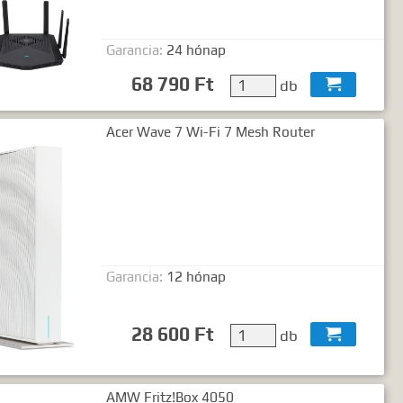
Garancia:
24 hónap
68 790 Ft
db

Acer Wave 7 Wi-Fi 7 Mesh Router
Garancia:
12 hónap
28 600 Ft
db

AMW Fritz!Box 4050