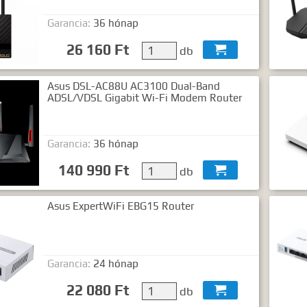
Garancia:
36 hónap
26 160 Ft
db

Asus DSL-AC88U AC3100 Dual-Band
ADSL/VDSL Gigabit Wi-Fi Modem Router
Garancia:
36 hónap
140 990 Ft
db

Asus ExpertWiFi EBG15 Router
Garancia:
24 hónap
22 080 Ft
db
