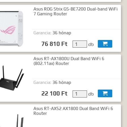
Asus ROG Strix GS-BE7200 Dual-band WiFi
7 Gaming Router
Garancia:
36 hónap
76 810 Ft
db

Asus RT-AX1800U Dual Band WiFi 6
(802.11ax) Router
Garancia:
36 hónap
22 100 Ft
db

Asus RT-AX52 AX1800 Dual Band WiFi 6
Router