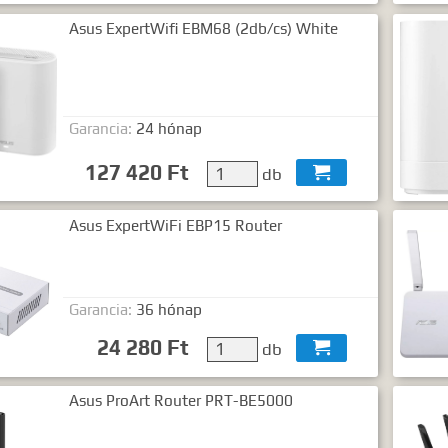
Asus ExpertWifi EBM68 (2db/cs) White
Garancia:
24 hónap
127 420 Ft
db

Asus ExpertWiFi EBP15 Router
Garancia:
36 hónap
24 280 Ft
db

Asus ProArt Router PRT-BE5000