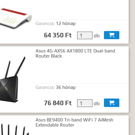
Garancia:
12 hónap
64 350 Ft
db

Asus 4G-AX56 AX1800 LTE Dual-band
Router Black
Garancia:
36 hónap
76 840 Ft
db

Asus BE9400 Tri-band WiFi 7 AiMesh
Extendable Router