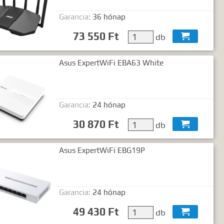
Garancia:
36 hónap
73 550 Ft
db

Asus ExpertWiFi EBA63 White
Garancia:
24 hónap
30 870 Ft
db

Asus ExpertWiFi EBG19P
Garancia:
24 hónap
49 430 Ft
db
