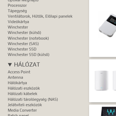
Pontos e
Processzor
Tápegység
Ventilátorok, Hűtők, Előlapi panelek
Videókártya
Winchester
Winchester (külső)
Winchester (notebook)
Winchester (SAS)
Winchester SSD
Winchester SSD (külső)
HÁLÓZAT
Access Point
Antenna
Hálókártya
Hálózati eszközök
Hálózati kábelek
Hálózati tárolóegység (NAS)
Jelátviteli eszközök
Media Converter
Patch panel