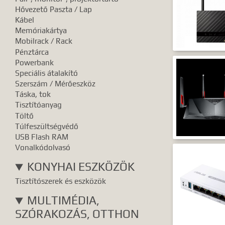
Hővezető Paszta / Lap
Kábel
Memóriakártya
Mobilrack / Rack
Pénztárca
Powerbank
Speciális átalakító
Szerszám / Mérőeszköz
Táska, tok
Tisztítóanyag
Töltő
Túlfeszültségvédő
USB Flash RAM
Vonalkódolvasó
KONYHAI ESZKÖZÖK
Tisztítószerek és eszközök
MULTIMÉDIA,
SZÓRAKOZÁS, OTTHON