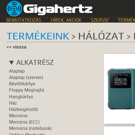
BEMUTATKOZÁS
HÍREK, AKCIÓK
SZERVIZ
TERMÉK
TERMÉKEINK
HÁLÓZAT
>
>
KERESÉS HELYE
<< vissza
összes
egyik sem
Bemutat
ALKATRÉSZ
GyIK.
Termék k
Alaplap
Gyártók
Dokume
Alaplap (szerver)
Bővítőkártya
TALÁLATOK
Floppy Meghajtó
Hangkártya
Meg kell ad
Ház
Házkiegészítő
Memória
Memória (ECC)
Memória (notebook)
Optikai Meghajtó