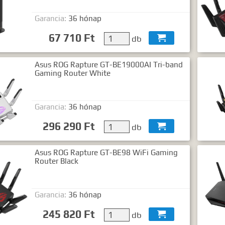
Garancia:
36 hónap
67 710 Ft
db

Asus ROG Rapture GT-BE19000AI Tri-band
Gaming Router White
Garancia:
36 hónap
296 290 Ft
db

Asus ROG Rapture GT-BE98 WiFi Gaming
Router Black
Garancia:
36 hónap
245 820 Ft
db
