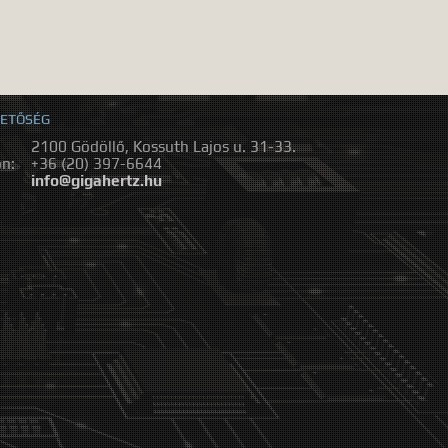
ETŐSÉG
2100 Gödöllő, Kossuth Lajos u. 31-33.
on:
+36 (20) 397-6644
:
info@gigahertz.hu