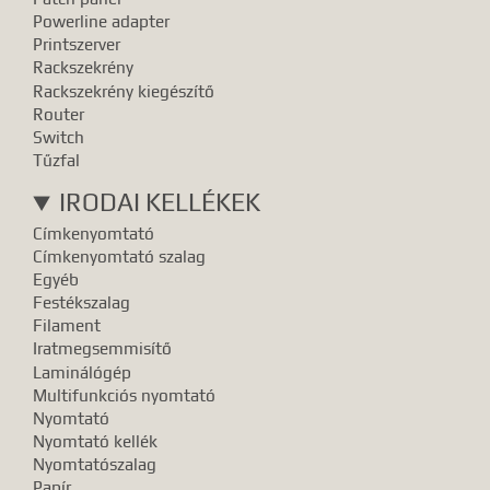
Powerline adapter
Printszerver
Rackszekrény
Rackszekrény kiegészítő
Router
Switch
Tűzfal
IRODAI KELLÉKEK
Címkenyomtató
Címkenyomtató szalag
Egyéb
Festékszalag
Filament
Iratmegsemmisítő
Laminálógép
Multifunkciós nyomtató
Nyomtató
Nyomtató kellék
Nyomtatószalag
Papír