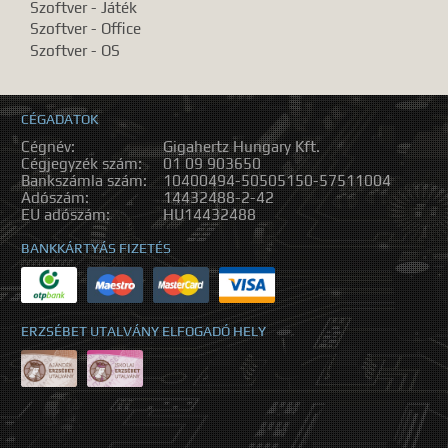
Szoftver - Játék
Szoftver - Office
Szoftver - OS
CÉGADATOK
Cégnév:
Gigahertz Hungary Kft.
Cégjegyzék szám:
01 09 903650
Bankszámla szám:
10400494-50505150-57511004
Adószám:
14432488-2-42
EU adószám:
HU14432488
BANKKÁRTYÁS FIZETÉS
ERZSÉBET UTALVÁNY ELFOGADÓ HELY