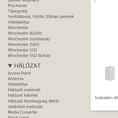
Pontos e
Processzor
Tápegység
Ventilátorok, Hűtők, Előlapi panelek
Videókártya
Winchester
Winchester (külső)
Winchester (notebook)
Winchester (SAS)
Winchester SSD
Winchester SSD (külső)
HÁLÓZAT
Access Point
Antenna
Hálókártya
Hálózati eszközök
Hálózati kábelek
Szabadon ál
Hálózati tárolóegység (NAS)
Jelátviteli eszközök
Media Converter
Patch panel