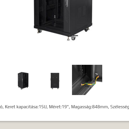
gyezéshez mindkét esetben használhatja az idézőjeleket:
"szó1 sz
ló, Keret kapacitása:15U, Méret:19", Magasság:848mm, Széless