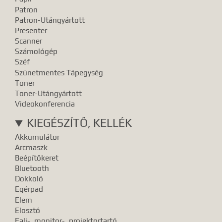
Patron
Patron-Utángyártott
Presenter
Scanner
Számológép
Széf
Szünetmentes Tápegység
Toner
Toner-Utángyártott
Videokonferencia
KIEGÉSZÍTŐ, KELLÉK
Akkumulátor
Arcmaszk
Beépítőkeret
Bluetooth
Dokkoló
Egérpad
Elem
Elosztó
Fali-, monitor-, projektortartó