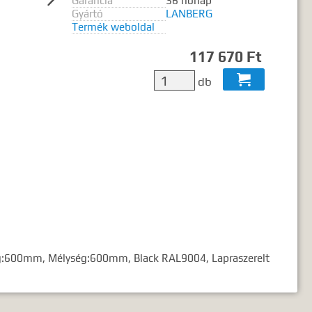
Garancia
36 hónap
ó2 szó..."
Gyártó
LANBERG
Termék weboldal
117 670 Ft

db
ég:600mm, Mélység:600mm, Black RAL9004, Lapraszerelt