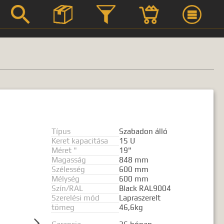



Szerviz
Termék leírások
Típus
Szabadon álló
Keret kapacitása
15 U
Méret "
19"
Magasság
848 mm
 kifejezést.
Szélesség
600 mm
Mélység
600 mm
Szín/RAL
Black RAL9004
Szerelési mód
Lapraszerelt
tömeg
46,6kg
