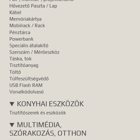
Hővezető Paszta / Lap
Kábel
Memóriakártya
Mobilrack / Rack
Pénztárca
Powerbank
Speciális átalakító
Szerszám / Mérőeszköz
Táska, tok
Tisztítóanyag
Töltő
Túlfeszültségvédő
USB Flash RAM
Vonalkódolvasó
KONYHAI ESZKÖZÖK
Tisztítószerek és eszközök
MULTIMÉDIA,
SZÓRAKOZÁS, OTTHON