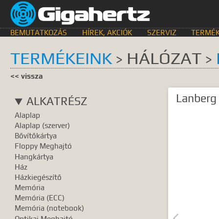
BEMUTATKOZÁS
HÍREK, AKCIÓK
SZERVIZ
TERMÉK
TERMÉKEINK
HÁLÓZAT
>
>
KERESÉS HELYE
<< vissza
összes
egyik sem
Bemutat
Lanberg 
ALKATRÉSZ
GyIK.
Termék k
Alaplap
Gyártók
Dokume
Alaplap (szerver)
Bővítőkártya
TALÁLATOK
Floppy Meghajtó
Hangkártya
Meg kell ad
Ház
Házkiegészítő
Memória
Memória (ECC)
Memória (notebook)

Optikai Meghajtó