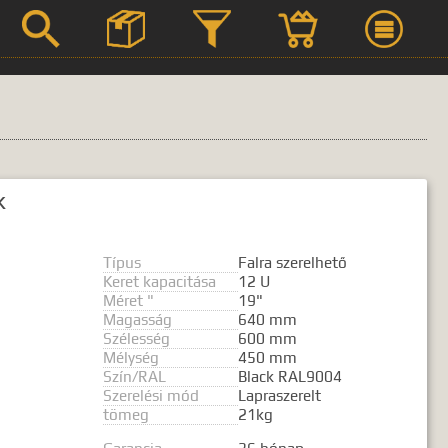



Szerviz
k
Termék leírások
Típus
Falra szerelhető
Keret kapacitása
12 U
Méret "
19"
Magasság
640 mm
 kifejezést.
Szélesség
600 mm
Mélység
450 mm
Szín/RAL
Black RAL9004
Szerelési mód
Lapraszerelt
tömeg
21kg