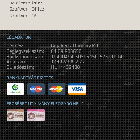
Szoftver - Játék
Szoftver - Office
Szoftver - OS
CÉGADATOK
Cégnév:
Gigahertz Hungary Kft.
Cégjegyzék szám:
01 09 903650
Bankszámla szám:
10400494-50505150-57511004
Adószám:
14432488-2-42
EU adószám:
HU14432488
BANKKÁRTYÁS FIZETÉS
ERZSÉBET UTALVÁNY ELFOGADÓ HELY