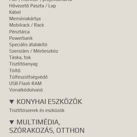
Hővezető Paszta / Lap
Kábel
Memóriakártya
Mobilrack / Rack
Pénztárca
Powerbank
Speciális átalakító
Szerszám / Mérőeszköz
Táska, tok
Tisztítóanyag
Töltő
Túlfeszültségvédő
USB Flash RAM
Vonalkódolvasó
KONYHAI ESZKÖZÖK
Tisztítószerek és eszközök
MULTIMÉDIA,
SZÓRAKOZÁS, OTTHON