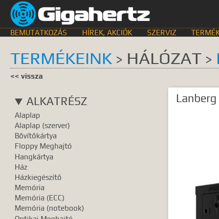
BEMUTATKOZÁS
HÍREK, AKCIÓK
SZERVIZ
TERMÉK
TERMÉKEINK
HÁLÓZAT
>
>
KERESÉS HELYE
<< vissza
összes
egyik sem
Bemutat
Lanberg 
ALKATRÉSZ
GyIK.
Termék k
Alaplap
Gyártók
Dokume
Alaplap (szerver)
Bővítőkártya
TALÁLATOK
Floppy Meghajtó
Hangkártya
Meg kell ad
Ház
Házkiegészítő
Memória
Memória (ECC)
Memória (notebook)
Optikai Meghajtó