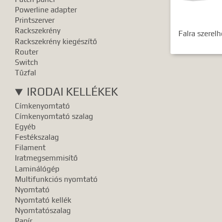
Powerline adapter
Printszerver
Rackszekrény
Falra szere
Rackszekrény kiegészítő
Router
Switch
Tűzfal
IRODAI KELLÉKEK
Címkenyomtató
Címkenyomtató szalag
Egyéb
Festékszalag
Filament
Iratmegsemmisítő
Laminálógép
Multifunkciós nyomtató
Nyomtató
Nyomtató kellék
Nyomtatószalag
Papír