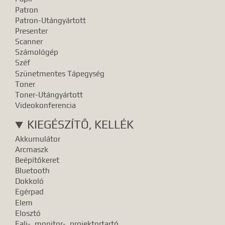
Patron
Patron-Utángyártott
Presenter
Scanner
Számológép
Széf
Szünetmentes Tápegység
Toner
Toner-Utángyártott
Videokonferencia
KIEGÉSZÍTŐ, KELLÉK
Akkumulátor
Arcmaszk
Beépítőkeret
Bluetooth
Dokkoló
Egérpad
Elem
Elosztó
Fali-, monitor-, projektortartó