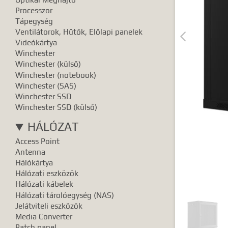
Pontos e
Processzor
Tápegység
Ventilátorok, Hűtők, Előlapi panelek

Videókártya
Winchester
Winchester (külső)
Winchester (notebook)
Winchester (SAS)
Winchester SSD
Winchester SSD (külső)
HÁLÓZAT
Access Point
Antenna
Hálókártya
Hálózati eszközök
Hálózati kábelek
Hálózati tárolóegység (NAS)
Jelátviteli eszközök
Media Converter
Patch panel