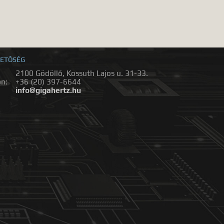
ETŐSÉG
2100 Gödöllő, Kossuth Lajos u. 31-33.
on:
+36 (20) 397-6644
:
info@gigahertz.hu