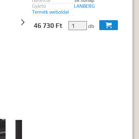
Garancia
36 hónap
ó2 szó..."
Gyártó
LANBERG
Termék weboldal

46 730 Ft

db