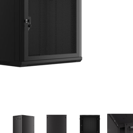
gyezéshez mindkét esetben használhatja az idézőjeleket:
"szó1 sz