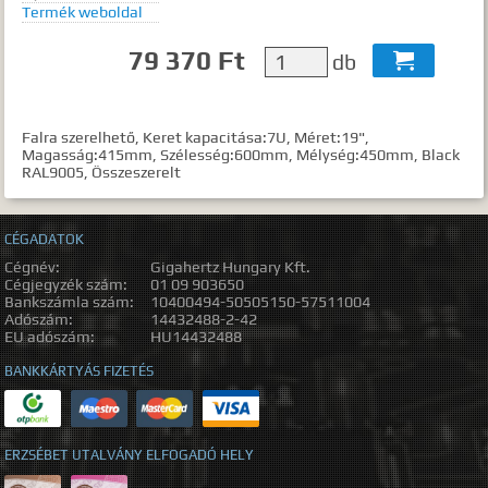
Termék weboldal
79 370 Ft
db

Falra szerelhető, Keret kapacitása:7U, Méret:19",
Magasság:415mm, Szélesség:600mm, Mélység:450mm, Black
RAL9005, Összeszerelt
CÉGADATOK
Cégnév:
Gigahertz Hungary Kft.
Cégjegyzék szám:
01 09 903650
Bankszámla szám:
10400494-50505150-57511004
Adószám:
14432488-2-42
EU adószám:
HU14432488
BANKKÁRTYÁS FIZETÉS
ERZSÉBET UTALVÁNY ELFOGADÓ HELY