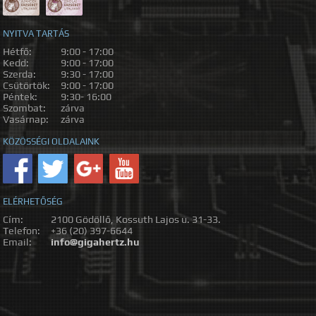
NYITVA TARTÁS
Hétfő:
9:00 - 17:00
Kedd:
9:00 - 17:00
Szerda:
9:30 - 17:00
Csütörtök:
9:00 - 17:00
Péntek:
9:30- 16:00
Szombat:
zárva
Vasárnap:
zárva
KÖZÖSSÉGI OLDALAINK
ELÉRHETŐSÉG
Cím:
2100 Gödöllő, Kossuth Lajos u. 31-33.
Telefon:
+36 (20) 397-6644
Email:
info@gigahertz.hu