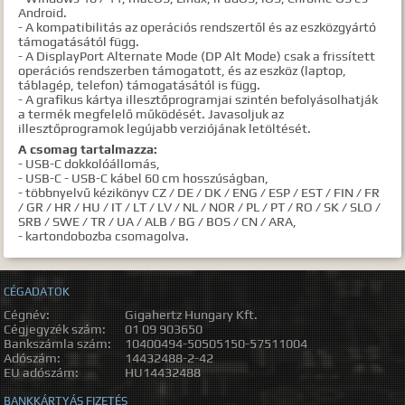
Android.
- A kompatibilitás az operációs rendszertől és az eszközgyártó
támogatásától függ.
- A DisplayPort Alternate Mode (DP Alt Mode) csak a frissített
operációs rendszerben támogatott, és az eszköz (laptop,
táblagép, telefon) támogatásától is függ.
- A grafikus kártya illesztőprogramjai szintén befolyásolhatják
a termék megfelelő működését. Javasoljuk az
illesztőprogramok legújabb verziójának letöltését.
A csomag tartalmazza:
- USB-C dokkolóállomás,
- USB-C - USB-C kábel 60 cm hosszúságban,
- többnyelvű kézikönyv CZ / DE / DK / ENG / ESP / EST / FIN / FR
/ GR / HR / HU / IT / LT / LV / NL / NOR / PL / PT / RO / SK / SLO /
SRB / SWE / TR / UA / ALB / BG / BOS / CN / ARA,
- kartondobozba csomagolva.
CÉGADATOK
Cégnév:
Gigahertz Hungary Kft.
Cégjegyzék szám:
01 09 903650
Bankszámla szám:
10400494-50505150-57511004
Adószám:
14432488-2-42
EU adószám:
HU14432488
BANKKÁRTYÁS FIZETÉS