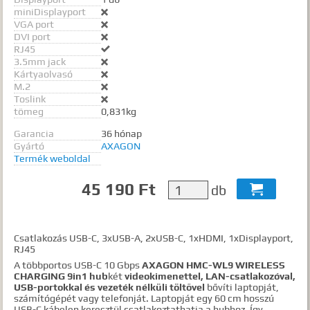
miniDisplayport

VGA port

DVI port

RJ45

3.5mm jack

Kártyaolvasó

M.2

Toslink

tömeg
0,831kg
Garancia
36 hónap
Gyártó
AXAGON
Termék weboldal
45 190 Ft
db

Csatlakozás USB-C, 3xUSB-A, 2xUSB-C, 1xHDMI, 1xDisplayport,
RJ45
A többportos USB-C 10 Gbps
AXAGON HMC-WL9 WIRELESS
CHARGING 9in1 hub
két
videokimenettel, LAN-csatlakozóval,
USB-portokkal és vezeték nélküli töltővel
bővíti laptopját,
számítógépét vagy telefonját. Laptopját egy 60 cm hosszú
USB-C kábelen keresztül csatlakoztathatja a hubhoz. Így