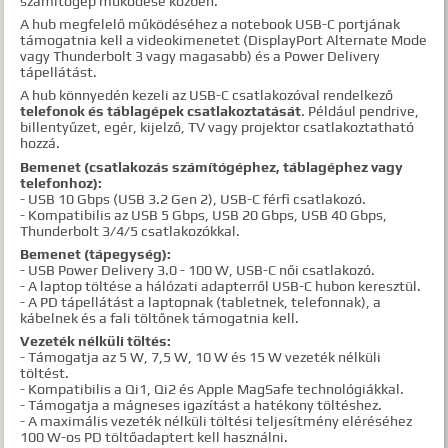
számítógép működése közben.
A hub megfelelő működéséhez a notebook USB-C portjának
támogatnia kell a videokimenetet (DisplayPort Alternate Mode
vagy Thunderbolt 3 vagy magasabb) és a Power Delivery
tápellátást.
A hub könnyedén kezeli az USB-C csatlakozóval rendelkező
telefonok és táblagépek csatlakoztatását
. Például pendrive,
billentyűzet, egér, kijelző, TV vagy projektor csatlakoztatható
hozzá.
Bemenet (csatlakozás számítógéphez, táblagéphez vagy
telefonhoz):
- USB 10 Gbps (USB 3.2 Gen 2), USB-C férfi csatlakozó.
- Kompatibilis az USB 5 Gbps, USB 20 Gbps, USB 40 Gbps,
Thunderbolt 3/4/5 csatlakozókkal.
Bemenet (tápegység):
- USB Power Delivery 3.0 - 100 W, USB-C női csatlakozó.
- A laptop töltése a hálózati adapterről USB-C hubon keresztül.
- A PD tápellátást a laptopnak (tabletnek, telefonnak), a
kábelnek és a fali töltőnek támogatnia kell.
Vezeték nélküli töltés:
- Támogatja az 5 W, 7,5 W, 10 W és 15 W vezeték nélküli
töltést.
- Kompatibilis a Qi1, Qi2 és Apple MagSafe technológiákkal.
- Támogatja a mágneses igazítást a hatékony töltéshez.
- A maximális vezeték nélküli töltési teljesítmény eléréséhez
100 W-os PD töltőadaptert kell használni.