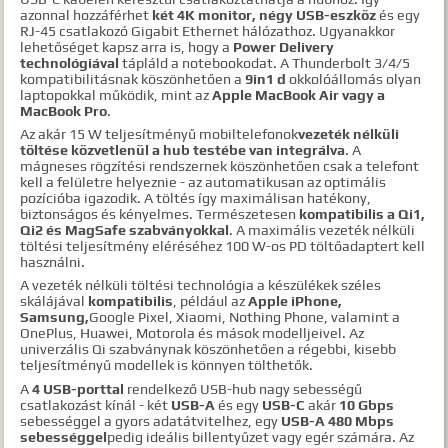
azonnal hozzáférhet
két 4K monitor, négy USB-eszköz
és egy
RJ-45 csatlakozó Gigabit Ethernet hálózathoz. Ugyanakkor
lehetőséget kapsz arra is, hogy a
Power Delivery
technológiával
tápláld a notebookodat. A Thunderbolt 3/4/5
kompatibilitásnak köszönhetően a
9in1 d
okkolóállomás olyan
laptopokkal működik, mint az
Apple MacBook Air vagy a
MacBook Pro
.
Az akár 15 W teljesítményű mobiltelefonok
vezeték nélküli
töltése
közvetlenül a hub testébe van integrálva
. A
mágneses rögzítési rendszernek köszönhetően csak a telefont
kell a felületre helyeznie - az automatikusan az optimális
pozícióba igazodik. A töltés így maximálisan hatékony,
biztonságos és kényelmes. Természetesen
kompatibilis a Qi1,
Qi2 és MagSafe szabványokkal
. A maximális vezeték nélküli
töltési teljesítmény eléréséhez 100 W-os PD töltőadaptert kell
használni.
A vezeték nélküli töltési technológia a készülékek széles
skálájával
kompatibilis
, például az
Apple iPhone,
Samsung,
Google Pixel, Xiaomi, Nothing Phone, valamint a
OnePlus, Huawei, Motorola és mások modelljeivel. Az
univerzális Qi szabványnak köszönhetően a régebbi, kisebb
teljesítményű modellek is könnyen tölthetők.
A
4 USB-porttal
rendelkező USB-hub nagy sebességű
csatlakozást kínál - két
USB-A
és egy
USB-C
akár
10 Gbps
sebességgel a gyors adatátvitelhez, egy
USB-A 480 Mbps
sebességgel
pedig ideális billentyűzet vagy egér számára. Az