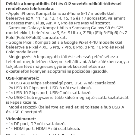
Példák a kompatibilis Qi1 és Qi2 vezeték nélküli töltéssel
rendelkező telefonokra:
- Apple iPhone: Kompatibilis az iPhone 8-17 modellekkel,
beleértve az X, 11, 12, 13, 14, 15, 16 és 17 sorozatot, valamint
az összes mini, Plus, Air, Air, Pro és Pro Max változatot.
- Samsung Galaxy: Kompatibilis a Samsung Galaxy S8 és S25
modellekkel, beleértve az S, S+, S Ultra, Z Flip (Flip3-Flip6) és Z
Fold (Fold3-Fold6) sorozatokat.
- Google Pixel: Kompatibilis a Google Pixel 4-10 modellekkel,
beleértve a Pixel 4 XL, 6 Pro, 7 Pro, 8 Pro, 9 Pro, 10 Pro és Pixel
Fold modelleket.
- Megjegyzés: A legnagyobb töltési sebesség eléréséhez a
telefont megfelelően középre kell állítani. A készülékben vagy a
tokjában lévő mágneses gyűrűnek köszönhetően az
okostelefon könnyen az optimális pozícióba igazodik.
USB-kimenetek:
- 1× USB 480 Mbps sebességű port, USB-A női csatlakozó.
- 2× USB 10 Gbps port, USB-A női csatlakozó.
- 1× USB 10 Gbps port, USB-C női csatlakozó.
- Az USB-C hub egyszerre több külső meghajtó csatlakoztatását
is képes kezelni.
- Mobil eszközök (beleértve az iPad-et is) töltése a hub USB-A
és USB-C portjairól.
Videokimenet:
- 1× DP port, DP női csatlakozó.
- 1× HDMI port, HDMI A női csatlakozó.