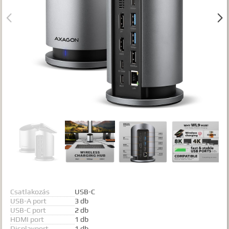
Gyártók


Dokumentumok
TALÁLATOK
Meg kell adnia legalább egy, minimum 3 betűs szót, vagy valamilyen
speciális kifejezést.
Speciális kifejezések:
Kezdő rész szó:
szórész*
Mindenképp szerepeljen:
+szó
Semmiképp ne szerepeljen:
-szó
Pontos egyezéshez mindkét esetben használhatja az idézőjeleket:
"szó1 szó2 szó..."
Csatlakozás
USB-C
USB-A port
3 db
USB-C port
2 db
HDMI port
1 db
Displayport
1 db