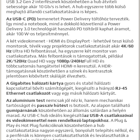
USB 3.2 Gen 2 interfésznek köszönhetően a hub átviteli
sebessége akár 10 Gb/s is lehet. A hub egyszerre több külső
meghajtó állandó csatlakoztatására is képes.
Az USB-C (PD)
bemenetet Power Delivery töltőhöz tervezték.
Így mind a notebook, mind a dokkoló közvetlenül a Power
Delivery 3.0 technológiát használó PD töltőről kaphat áramot,
akár 100 W-os teljesítménnyel.
A két videokimenet - HDMI és DisplayPort - lehetővé teszi külső
monitorok, tévék vagy projektorok csatlakoztatását akár
4K/60
Hz
Ultra HD felbontással, ha egyszerre két monitor van
csatlakoztatva. Más felbontások is támogatottak, például
2K/120Hz
Quad HD vagy
1080p/240Hz
Full HD és
többcsatornás hangátvitel HDMI-n keresztül. A HDR-
támogatásnak köszönhetően a színek és kontrasztok
jelentősen kibővített skáláját élvezheti.
A Gigabites hálózati kártya
gyors és stabil hálózati
kapcsolattal bővíti számítógépét, kiegészíti a hiányzó
RJ-45
Ethernet csatlakozót
vagy egy másik hálózati kártyát.
Az alumínium test
nemcsak jól néz ki, hanem mechanikai
tartósságot és
passzív hűtést
is biztosít. Az alapon található
gumipárnának
köszönhetően az állomás szilárdan a helyén
marad. Az USB-C hub ideális kiegészítő
az USB-A csatlakozóval
és videokimenettel nem rendelkező laptopokhoz
. A Plug &
Play és Hot Plug funkcióknak köszönhetően a hub
csatlakoztatása nagyon egyszerű, bonyolult telepítés nélkül, és
a perifériák is könnyen csatlakoztathatók és leválaszthatók a