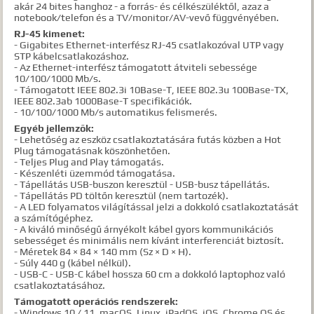
akár 24 bites hanghoz - a forrás- és célkészüléktől, azaz a
notebook/telefon és a TV/monitor/AV-vevő függvényében.
RJ-45 kimenet:
- Gigabites Ethernet-interfész RJ-45 csatlakozóval UTP vagy
STP kábelcsatlakozáshoz.
- Az Ethernet-interfész támogatott átviteli sebessége
10/100/1000 Mb/s.
- Támogatott IEEE 802.3i 10Base-T, IEEE 802.3u 100Base-TX,
IEEE 802.3ab 1000Base-T specifikációk.
- 10/100/1000 Mb/s automatikus felismerés.
Egyéb jellemzők:
- Lehetőség az eszköz csatlakoztatására futás közben a Hot
Plug támogatásnak köszönhetően.
- Teljes Plug and Play támogatás.
- Készenléti üzemmód támogatása.
- Tápellátás USB-buszon keresztül - USB-busz tápellátás.
- Tápellátás PD töltőn keresztül (nem tartozék).
- A LED folyamatos világítással jelzi a dokkoló csatlakoztatását
a számítógéphez.
- A kiváló minőségű árnyékolt kábel gyors kommunikációs
sebességet és minimális nem kívánt interferenciát biztosít.
- Méretek 84 × 84 × 140 mm (Sz × D × H).
- Súly 440 g (kábel nélkül).
- USB-C - USB-C kábel hossza 60 cm a dokkoló laptophoz való
csatlakoztatásához.
Támogatott operációs rendszerek:
- Windows 10 / 11, macOS, Linux, iPadOS, iOS, Chrome OS és