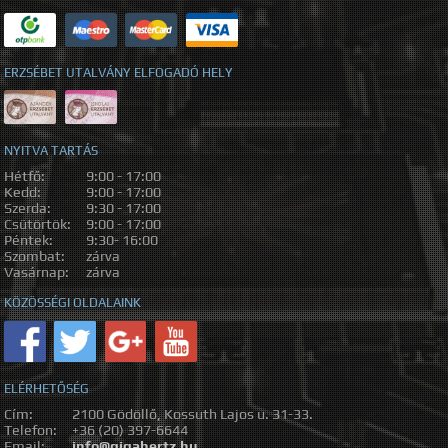
ERZSÉBET UTALVÁNY ELFOGADÓ HELY
NYITVA TARTÁS
Hétfő:
9:00 - 17:00
Kedd:
9:00 - 17:00
Szerda:
9:30 - 17:00
Csütörtök:
9:00 - 17:00
Péntek:
9:30- 16:00
Szombat:
zárva
Vasárnap:
zárva
KÖZÖSSÉGI OLDALAINK
ELÉRHETŐSÉG
Cím:
2100 Gödöllő, Kossuth Lajos u. 31-33.
Telefon:
+36 (20) 397-6644
Email:
info@gigahertz.hu