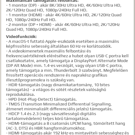
Maximálisan támogatott felbontás:
- 1 monitor (DP) - akár 8K/30Hz Ultra HD, 4K/60Hz Ultra HD,
2K/120Hz Quad HD, 1080p/240Hz Full HD.
- 1 monitor (HDMI) - akár 4K/60Hz Ultra HD, 2K/120Hz Quad
HD, 1080p/240Hz Full HD.
- 2 monitor (DP + HDMI) - akár 4K/60Hz Ultra HD, 2K/120Hz
Quad HD, 1080p/240Hz Full HD.
Videófunkciók:
- A macOS-t futtató Apple-eszközök esetében a maximális
képfrissítési sebesség általában 60 Hz-re korlátozódik.
- A videokimenetek maximális felbontási és
frekvenciaértékének eléréséhez a hubot olyan USB-C portra kell
csatlakoztatni, amely támogatja a DisplayPort Alternate Mode
(DP Alt Mode) min. 1.4-es verzióját, vagy olyan USB-C portra,
amely támogatja a min. Thunderbolt 3 szabványt. Megfelelően
frissített operációs rendszerre és naprakész grafikus
illesztőprogramokra is szükség van.
- HDR-támogatás (nagy dinamikatartomány, 10 bites
támogatás) - a világos és sötét részletek valósághű
reprodukálása.
- HPD (Hot-Plug-Detect) támogatás.
- TMDS (Transition Minimalized Differential Signalling,
átmenet minimalizált differenciális jelzés) támogatás.
- HDCP 1.4 és 2.3 (nagy sávszélességű digitális
tartalomvédelem) teljes körű támogatása.
- HDMI-támogatás a 8 csatornás LPCM hang, tömörített hang
(AC-3, DTS) és HBR hangformátumokhoz.
- HDMI-támogatás akár 192 kHz-es mintavételi sebességhez és