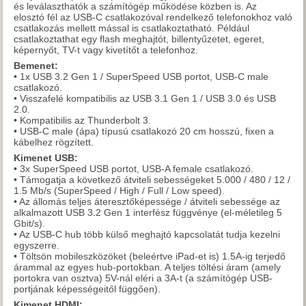
és leválaszthatók a számítógép működése közben is. Az
elosztó fél az USB-C csatlakozóval rendelkező telefonokhoz való
csatlakozás mellett mással is csatlakoztatható. Például
csatlakoztathat egy flash meghajtót, billentyűzetet, egeret,
képernyőt, TV-t vagy kivetítőt a telefonhoz.
Bemenet:
• 1x USB 3.2 Gen 1 / SuperSpeed USB portot, USB-C male
csatlakozó.
• Visszafelé kompatibilis az USB 3.1 Gen 1 / USB 3.0 és USB
2.0.
• Kompatibilis az Thunderbolt 3.
• USB-C male (ápa) típusú csatlakozó 20 cm hosszú, fixen a
kábelhez rögzített.
Kimenet USB:
• 3x SuperSpeed USB portot, USB-A female csatlakozó.
• Támogatja a következő átviteli sebességeket 5.000 / 480 / 12 /
1.5 Mb/s (SuperSpeed / High / Full / Low speed).
• Az állomás teljes áteresztőképessége / átviteli sebessége az
alkalmazott USB 3.2 Gen 1 interfész függvénye (el-méletileg 5
Gbit/s).
• Az USB-C hub több külső meghajtó kapcsolatát tudja kezelni
egyszerre.
• Töltsön mobileszközöket (beleértve iPad-et is) 1.5A-ig terjedő
árammal az egyes hub-portokban. A teljes töltési áram (amely
portokra van osztva) 5V-nál eléri a 3A-t (a számítógép USB-
portjának képességeitől függően).
Kimenet HDMI: