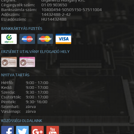
Cégnév:
Gigahertz Hungary Kft.
Cégjegyzék szám:
01 09 903650
Bankszámla szám:
10400494-50505150-57511004
Adószám:
14432488-2-42
EU adószám:
HU14432488
BANKKÁRTYÁS FIZETÉS
ERZSÉBET UTALVÁNY ELFOGADÓ HELY
NYITVA TARTÁS
Hétfő:
9:00 - 17:00
Kedd:
9:00 - 17:00
Szerda:
9:30 - 17:00
Csütörtök:
9:00 - 17:00
Péntek:
9:30- 16:00
Szombat:
zárva
Vasárnap:
zárva
KÖZÖSSÉGI OLDALAINK