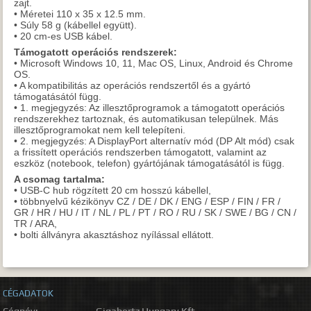
zajt.
• Méretei 110 x 35 x 12.5 mm.
• Súly 58 g (kábellel együtt).
• 20 cm-es USB kábel.
Támogatott operációs rendszerek:
• Microsoft Windows 10, 11, Mac OS, Linux, Android és Chrome
OS.
• A kompatibilitás az operációs rendszertől és a gyártó
támogatásától függ.
• 1. megjegyzés: Az illesztőprogramok a támogatott operációs
rendszerekhez tartoznak, és automatikusan települnek. Más
illesztőprogramokat nem kell telepíteni.
• 2. megjegyzés: A DisplayPort alternatív mód (DP Alt mód) csak
a frissített operációs rendszerben támogatott, valamint az
eszköz (notebook, telefon) gyártójának támogatásától is függ.
A csomag tartalma:
• USB-C hub rögzített 20 cm hosszú kábellel,
• többnyelvű kézikönyv CZ / DE / DK / ENG / ESP / FIN / FR /
GR / HR / HU / IT / NL / PL / PT / RO / RU / SK / SWE / BG / CN /
TR / ARA,
• bolti állványra akasztáshoz nyílással ellátott.
CÉGADATOK