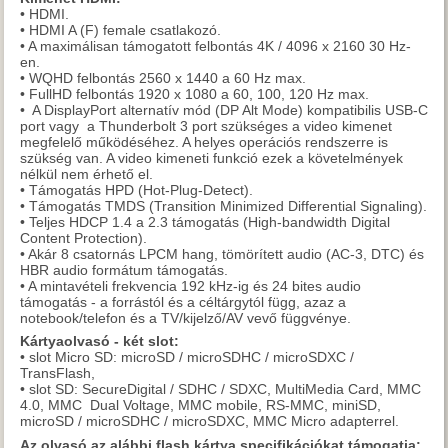
• HDMI.
• HDMI A (F) female csatlakozó.
• A maximálisan támogatott felbontás 4K / 4096 x 2160 30 Hz-
en.
• WQHD felbontás 2560 x 1440 a 60 Hz max.
• FullHD felbontás 1920 x 1080 a 60, 100, 120 Hz max.
• A DisplayPort alternatív mód (DP Alt Mode) kompatibilis USB-C
port vagy a Thunderbolt 3 port szükséges a video kimenet
megfelelő működéséhez. A helyes operációs rendszerre is
szükség van. A video kimeneti funkció ezek a követelmények
nélkül nem érhető el.
• Támogatás HPD (Hot-Plug-Detect).
• Támogatás TMDS (Transition Minimized Differential Signaling).
• Teljes HDCP 1.4 a 2.3 támogatás (High-bandwidth Digital
Content Protection).
• Akár 8 csatornás LPCM hang, tömörített audio (AC-3, DTC) és
HBR audio formátum támogatás.
• A mintavételi frekvencia 192 kHz-ig és 24 bites audio
támogatás - a forrástól és a céltárgytól függ, azaz a
notebook/telefon és a TV/kijelző/AV vevő függvénye.
Kártyaolvasó - két slot:
• slot Micro SD: microSD / microSDHC / microSDXC /
TransFlash,
• slot SD: SecureDigital / SDHC / SDXC, MultiMedia Card, MMC
4.0, MMC Dual Voltage, MMC mobile, RS-MMC, miniSD,
microSD / microSDHC / microSDXC, MMC Micro adapterrel.
Az olvasó az alábbi flash kártya specifikációkat támogatja: