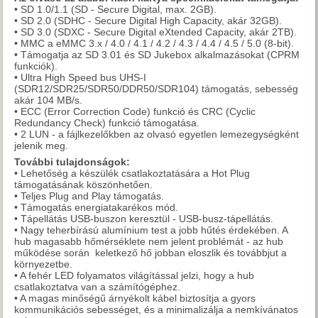
• SD 1.0/1.1 (SD - Secure Digital, max. 2GB).
• SD 2.0 (SDHC - Secure Digital High Capacity, akár 32GB).
• SD 3.0 (SDXC - Secure Digital eXtended Capacity, akár 2TB).
• MMC a eMMC 3.x / 4.0 / 4.1 / 4.2 / 4.3 / 4.4 / 4.5 / 5.0 (8-bit).
• Támogatja az SD 3.01 és SD Jukebox alkalmazásokat (CPRM
funkciók).
• Ultra High Speed bus UHS-I
(SDR12/SDR25/SDR50/DDR50/SDR104) támogatás, sebesség
akár 104 MB/s.
• ECC (Error Correction Code) funkció és CRC (Cyclic
Redundancy Check) funkció támogatása.
• 2 LUN - a fájlkezelőkben az olvasó egyetlen lemezegységként
jelenik meg.
További tulajdonságok:
• Lehetőség a készülék csatlakoztatására a Hot Plug
támogatásának köszönhetően.
• Teljes Plug and Play támogatás.
• Támogatás energiatakarékos mód.
• Tápellátás USB-buszon keresztül - USB-busz-tápellátás.
• Nagy teherbírású alumínium test a jobb hűtés érdekében. A
hub magasabb hőmérséklete nem jelent problémát - az hub
működése során keletkező hő jobban eloszlik és továbbjut a
környezetbe.
• A fehér LED folyamatos világítással jelzi, hogy a hub
csatlakoztatva van a számítógéphez.
• A magas minőségű árnyékolt kábel biztosítja a gyors
kommunikációs sebességet, és a minimalizálja a nemkívánatos