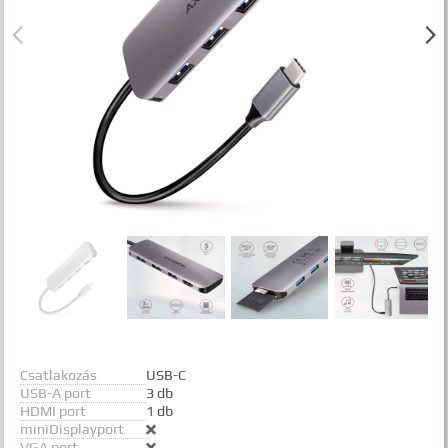
Gyártók


Dokumentumok
TALÁLATOK
Meg kell adnia legalább egy, minimum 3 betűs szót, vagy valamilyen
speciális kifejezést.
Speciális kifejezések:
Kezdő rész szó:
szórész*
Mindenképp szerepeljen:
+szó
Semmiképp ne szerepeljen:
-szó
Pontos egyezéshez mindkét esetben használhatja az idézőjeleket:
"szó1 szó2 szó..."
Csatlakozás
USB-C
USB-A port
3 db
HDMI port
1 db
miniDisplayport

VGA port
