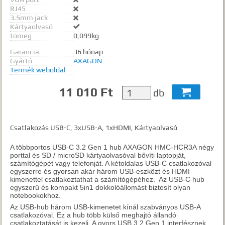
RJ45

3.5mm jack

Kártyaolvasó

tömeg
0,099kg
Garancia
36 hónap
Gyártó
AXAGON
Termék weboldal
11 010 Ft
db

Csatlakozás USB-C, 3xUSB-A, 1xHDMI, Kártyaolvasó
A többportos USB-C 3.2 Gen 1 hub AXAGON HMC-HCR3A négy
porttal és SD / microSD kártyaolvasóval bővíti laptopját,
számítógépét vagy telefonját. A kétoldalas USB-C csatlakozóval
egyszerre és gyorsan akár három USB-eszközt és HDMI
kimenettel csatlakoztathat a számítógépéhez. Az USB-C hub
egyszerű és kompakt 5in1 dokkolóállomást biztosít olyan
notebookokhoz.
Az USB-hub három USB-kimenetet kínál szabványos USB-A
csatlakozóval. Ez a hub több külső meghajtó állandó
csatlakoztatását is kezeli. A gyors USB 3.2 Gen 1 interfésznek