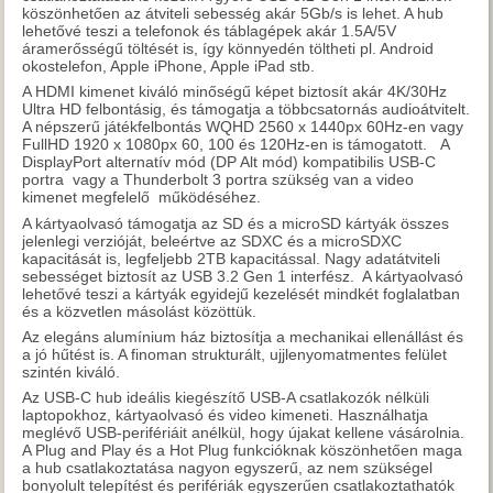
köszönhetően az átviteli sebesség akár 5Gb/s is lehet. A hub
lehetővé teszi a telefonok és táblagépek akár 1.5A/5V
áramerősségű töltését is, így könnyedén töltheti pl. Android
okostelefon, Apple iPhone, Apple iPad stb.
A HDMI kimenet kiváló minőségű képet biztosít akár 4K/30Hz
Ultra HD felbontásig, és támogatja a többcsatornás audioátvitelt.
A népszerű játékfelbontás WQHD 2560 x 1440px 60Hz-en vagy
FullHD 1920 x 1080px 60, 100 és 120Hz-en is támogatott. A
DisplayPort alternatív mód (DP Alt mód) kompatibilis USB-C
portra vagy a Thunderbolt 3 portra szükség van a video
kimenet megfelelő működéséhez.
A kártyaolvasó támogatja az SD és a microSD kártyák összes
jelenlegi verzióját, beleértve az SDXC és a microSDXC
kapacitását is, legfeljebb 2TB kapacitással. Nagy adatátviteli
sebességet biztosít az USB 3.2 Gen 1 interfész. A kártyaolvasó
lehetővé teszi a kártyák egyidejű kezelését mindkét foglalatban
és a közvetlen másolást közöttük.
Az elegáns alumínium ház biztosítja a mechanikai ellenállást és
a jó hűtést is. A finoman strukturált, ujjlenyomatmentes felület
szintén kiváló.
Az USB-C hub ideális kiegészítő USB-A csatlakozók nélküli
laptopokhoz, kártyaolvasó és video kimeneti. Használhatja
meglévő USB-perifériáit anélkül, hogy újakat kellene vásárolnia.
A Plug and Play és a Hot Plug funkcióknak köszönhetően maga
a hub csatlakoztatása nagyon egyszerű, az nem szükségel
bonyolult telepítést és perifériák egyszerűen csatlakoztathatók