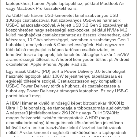
laptopokhoz, hanem Apple laptopokhoz, például MacBook Air
vagy MacBook Pro készülékekhez is.
Az USB-hub három USB-kimenetet kínál szabványos USB
10Gbps csatlakozóval. Két szabványos USB-A és harmadik
USB-C adatcsatlakozóval. A fejlett USB 3.2 Gen 2 szabványnak
köszönhetően nagy sebességű eszközöket, például NVMe M.2
külső meghajtókat csatlakoztathatsz az összes kimenethez, akár
kétszeres, 10 Gb/s sebességgel, szemben a szabványos Gen 1
hubokkal, amelyek csak 5 Gb/s sebességűek. Hub egyszerre
több külső meghajtót is képes tartósan csatlakoztatni, és
lehetővé teszi a laptopok, telefonok és táblagépek akár 1.5A/5V
áramerősségű töltését is. A hubról könnyedén tölthet pl. Android
okostelefon, Apple iPhone, Apple iPad stb.
Egy másik USB-C (PD) port a Power Delivery 3.0 technológiát
használó laptopok akár 100W teljesítményű tápellátására és
egyidejű töltésére szolgál. Csatlakoztasson egy kompatibilis
USB-C Power Delivery töltőt a hubhoz, és csatlakoztassa a
hubot egy Power Delivery-t támogató laptophoz. Ez egy USB-C
portot takarít meg.
A HDMI kimenet kiváló minőségű képet biztosít akár 4K/60Hz
Ultra HD felbontásig, és támogatja a többcsatornás audioátvitelt.
A népszerű játékfelbontások 2K/120Hz vagy FullHD/240Hz
magas frekvenciái szintén támogatottak. A HDR (nagy
dinamikatartomány) támogatásnak köszönhetően jelentősen
kibővült szín- és kontrasztválasztékot élvezhet korlátozások
nélkül. A videokimenet megfelelő működéséhez a laptopodnak