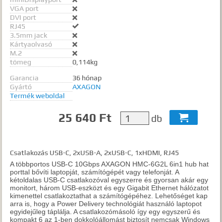
VGA port

DVI port

RJ45

3.5mm jack

Kártyaolvasó

M.2

tömeg
0,114kg
Garancia
36 hónap
Gyártó
AXAGON
Termék weboldal
25 640 Ft
db

Csatlakozás USB-C, 2xUSB-A, 2xUSB-C, 1xHDMI, RJ45
A többportos USB-C 10Gbps AXAGON HMC-6G2L 6in1 hub hat
porttal bővíti laptopját, számítógépét vagy telefonját. A
kétoldalas USB-C csatlakozóval egyszerre és gyorsan akár egy
monitort, három USB-eszközt és egy Gigabit Ethernet hálózatot
kimenettel csatlakoztathat a számítógépéhez. Lehetőséget kap
arra is, hogy a Power Delivery technológiát használó laptopot
egyidejűleg táplálja. A csatlakozómásoló így egy egyszerű és
kompakt 6 az 1-ben dokkolóállomást biztosít nemcsak Windows