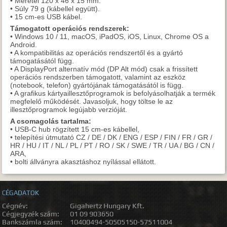
• Méretei 120 x 46 x 15 mm.
• Súly 79 g (kábellel együtt).
• 15 cm-es USB kábel.
Támogatott operációs rendszerek:
• Windows 10 / 11, macOS, iPadOS, iOS, Linux, Chrome OS a
Android.
• A kompatibilitás az operációs rendszertől és a gyártó
támogatásától függ.
• A DisplayPort alternatív mód (DP Alt mód) csak a frissített
operációs rendszerben támogatott, valamint az eszköz
(notebook, telefon) gyártójának támogatásától is függ.
• A grafikus kártyaillesztőprogramok is befolyásolhatják a termék
megfelelő működését. Javasoljuk, hogy töltse le az
illesztőprogramok legújabb verzióját.
A csomagolás tartalma:
• USB-C hub rögzített 15 cm-es kábellel,
• telepítési útmutató CZ / DE / DK / ENG / ESP / FIN / FR / GR /
HR / HU / IT / NL / PL / PT / RO / SK / SWE / TR / UA / BG / CN /
ARA,
• bolti állványra akasztáshoz nyílással ellátott.
CÉGADATOK
Cégnév:
Gigahertz Hungary Kft.
Cégjegyzék szám:
01 09 903650
Bankszámla szám:
10400494-50505150-57511004