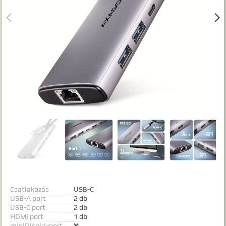
Gyártók


Dokumentumok
TALÁLATOK
Meg kell adnia legalább egy, minimum 3 betűs szót, vagy valamilyen
speciális kifejezést.
Speciális kifejezések:
Kezdő rész szó:
szórész*
Mindenképp szerepeljen:
+szó
Semmiképp ne szerepeljen:
-szó
Pontos egyezéshez mindkét esetben használhatja az idézőjeleket:
"szó1 szó2 szó..."
Csatlakozás
USB-C
USB-A port
2 db
USB-C port
2 db
HDMI port
1 db
miniDisplayport
