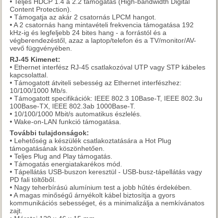
• Teljes HDCP 1.4 a 2.2 támogatás (High-bandwidth Digital
Content Protection).
• Támogatja az akár 2 csatornás LPCM hangot.
• A 2 csatornás hang mintavételi frekvencia támogatása 192
kHz-ig és legfeljebb 24 bites hang - a forrástól és a
végberendezéstől, azaz a laptop/telefon és a TV/monitor/AV-
vevő függvényében.
RJ-45 Kimenet:
• Ethernet interfész RJ-45 csatlakozóval UTP vagy STP kábeles
kapcsolattal.
• Támogatott átviteli sebesség az Ethernet interfészhez:
10/100/1000 Mb/s.
• Támogatott specifikációk: IEEE 802.3 10Base-T, IEEE 802.3u
100Base-TX, IEEE 802.3ab 1000Base-T.
• 10/100/1000 Mbit/s automatikus észlelés.
• Wake-on-LAN funkció támogatása.
További tulajdonságok:
• Lehetőség a készülék csatlakoztatására a Hot Plug
támogatásának köszönhetően.
• Teljes Plug and Play támogatás.
• Támogatás energiatakarékos mód.
• Tápellátás USB-buszon keresztül - USB-busz-tápellátás vagy
PD fali töltőből.
• Nagy teherbírású alumínium test a jobb hűtés érdekében.
• A magas minőségű árnyékolt kábel biztosítja a gyors
kommunikációs sebességet, és a minimalizálja a nemkívánatos
zajt.