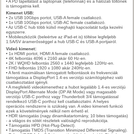
• A PD tápellátást a laptopnak (telefonnak) és a hálózati töltőnek
is támogatnia kell.
Kimenet USB:
• 2x USB 10Gbps portot, USB-A female csatlakozó.
• 1x USB 10Gbps portot, USB-AC female csatlakozó.
• Az USB-C hub több külső meghajtó kapcsolatát tudja kezelni
egyszerre.
• Mobileszközök (beleértve az iPad-et is) töltése legfeljebb
1.5A/5V áramerősséggel a hub USB-C és USB-A portjairól.
Videó kimenet:
• 1x HDMI portot, HDMI A female csatlakozó.
• 4K felbontás 4096 x 2160 akár 60 Hz-en.
• 2K / WQHD felbontás 2560 x 1440 legfeljebb 120Hz-en.
• FHD felbontás 1920 x 1080 akár 240Hz-en.
• A fenti maximálisan támogatott felbontások és frekvenciák
támogatása a DisplayPort 1.4-es verziójú számítógéphez való
csatlakoztatást igényli.
• A megfelelő videokimenethez a hubot legalább 1.4-es verziójú
DisplayPort Alternate Mode (DP Alt Mode) vagy magasabb
verziójú USB-C porthoz vagy Thunderbolt 3/4 támogatással
rendelkező USB-C porthoz kell csatlakoztatni. A helyes
operációs rendszerre is szükség van. A video kimeneti funkció
ezek a követelmények nélkül nem érhető el.
• HDR támogatás (nagy dinamikatartomány, 10 bites támogatás)
- a világos és sötét részletek valósághű reprodukciója.
• Támogatás HPD (Hot-Plug-Detect).
• Támogatás TMDS (Transition Minimized Differential Signaling).