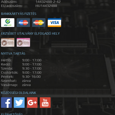
Adószám:
14432488-2-42
EU adószám:
HU14432488
BANKKÁRTYÁS FIZETÉS
ERZSÉBET UTALVÁNY ELFOGADÓ HELY
NYITVA TARTÁS
Hétfő:
9:00 - 17:00
Kedd:
9:00 - 17:00
Szerda:
9:30 - 17:00
Csütörtök:
9:00 - 17:00
Péntek:
9:30- 16:00
Szombat:
zárva
Vasárnap:
zárva
KÖZÖSSÉGI OLDALAINK
ELÉRHETŐSÉG