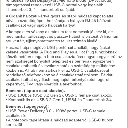
rendelkeznie kell DisplayPort Alternate Mode (DP Alt Mode)
támogatással rendelkező USB-C porttal vagy legalább
Thunderbolt 3, 4 Thunderbolt és újabb.
A Gigabit hálózati kártya gyors és stabil hálózati kapcsolattal
bővíti a számítógépet, hozzáadja a hiányzó RJ-45 hálózati
csatlakozót vagy újabb hálózati kártyát.
A kompakt és vékony alumínium test nemcsak jól néz ki, de
mechanikai tartósságot és passzív hűtést is biztosít. A finoman
strukturált, ujjlenyomatmentes felület szintén kiváló.
Használhatja meglévő USB-perifériáit anélkül, hogy újakat
kellene vásárolnia. A Plug and Play és a Hot Plug funkcióknak
köszönhetően maga a hub csatlakoztatása nagyon egyszerű, az
nem szükségel bonyolult telepítést és perifériák egyszerűen
csatlakoztathatók és leválaszthatók a számítógép működése
közben is. A hub nem zárkózik el az USB-C csatlakozóval
rendelkező telefonokhoz való csatlakoztatástól sem. Például
csatlakoztathat egy flash meghajtót, billentyűzetet, egeret,
képernyőt, TV-t vagy kivetítőt a telefonhoz.
Bemenet (laptop csatlakozás):
• USB 10Gbps (USB 3.2 Gen 2), USB-C female csatlakozó.
• Kompatibilis az USB 3.2 Gen 1, USB4 és Thunderbolt 3/4.
Bemenet (tápegység):
• USB Power Delivery 3.0 - 100W portot, USB-C female
csatlakozó.
• A notebook tápellátása a hálózati adapterről USB-C hubon
keresztül.