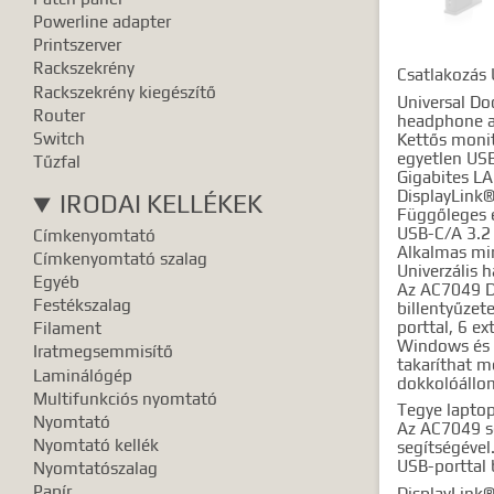
Powerline adapter
Printszerver
Rackszekrény
Csatlakozás
Rackszekrény kiegészítő
Universal Do
Router
headphone a
Switch
Kettős monit
egyetlen USB
Tűzfal
Gigabites LA
DisplayLink
IRODAI KELLÉKEK
Függőleges e
USB-C/A 3.2 
Címkenyomtató
Alkalmas mi
Címkenyomtató szalag
Univerzális 
Egyéb
Az AC7049 Du
Festékszalag
billentyűzet
porttal, 6 e
Filament
Windows és A
Iratmegsemmisítő
takaríthat m
Laminálógép
dokkolóállom
Multifunkciós nyomtató
Tegye laptop
Nyomtató
Az AC7049 se
Nyomtató kellék
segítségével
USB-porttal 
Nyomtatószalag
Papír
DisplayLink