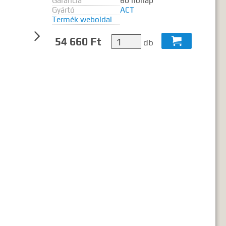
Garancia
60 hónap
ó2 szó..."
Gyártó
ACT
Termék weboldal

54 660 Ft

db