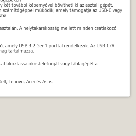
 két további képernyővel bővítheti ki az asztali gépét.
an számítógéppel működik, amely támogatja az USB-C vagy
kba.
asztalán. A helytakarékosság mellett minden csatlakozó
, amely USB 3.2 Gen1 porttal rendelkezik. Az USB-C/A
mag tartalmazza.
satlakoztassa okostelefonját vagy táblagépét a
ll, Lenovo, Acer és Asus.