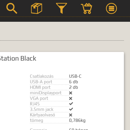



Szerviz
tation Black
Termék leírások
Csatlakozás
USB-C
USB-A port
6 db
HDMI port
2 db
miniDisplayport

 kifejezést.
VGA port

RJ45

3.5mm jack

Kártyaolvasó

tömeg
0,786kg