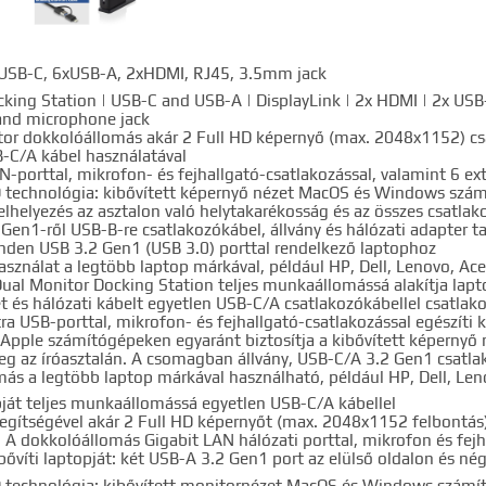
 USB-C, 6xUSB-A, 2xHDMI, RJ45, 3.5mm jack
cking Station | USB-C and USB-A | DisplayLink | 2x HDMI | 2x USB
nd microphone jack
or dokkolóállomás akár 2 Full HD képernyő (max. 2048x1152) cs
-C/A kábel használatával
N-porttal, mikrofon- és fejhallgató-csatlakozással, valamint 6 ext
® technológia: kibővített képernyő nézet MacOS és Windows szá
lhelyezés az asztalon való helytakarékosság és az összes csatlak
Gen1-ről USB-B-re csatlakozókábel, állvány és hálózati adapter t
nden USB 3.2 Gen1 (USB 3.0) porttal rendelkező laptophoz
használat a legtöbb laptop márkával, például HP, Dell, Lenovo, Ace
al Monitor Docking Station teljes munkaállomássá alakítja laptop
et és hálózati kábelt egyetlen USB-C/A csatlakozókábellel csatla
xtra USB-porttal, mikrofon- és fejhallgató-csatlakozással egészíti 
pple számítógépeken egyaránt biztosítja a kibővített képernyő 
eg az íróasztalán. A csomagban állvány, USB-C/A 3.2 Gen1 csatlako
ás a legtöbb laptop márkával használható, például HP, Dell, Len
ját teljes munkaállomássá egyetlen USB-C/A kábellel
gítségével akár 2 Full HD képernyőt (max. 2048x1152 felbontás)
. A dokkolóállomás Gigabit LAN hálózati porttal, mikrofon és fejh
bővíti laptopját: két USB-A 3.2 Gen1 port az elülső oldalon és né
® technológia: kibővített monitornézet MacOS és Windows szám