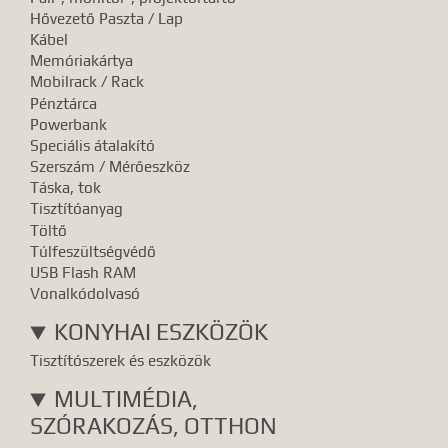
Hővezető Paszta / Lap
Kábel
Memóriakártya
Mobilrack / Rack
Pénztárca
Powerbank
Speciális átalakító
Szerszám / Mérőeszköz
Táska, tok
Tisztítóanyag
Töltő
Túlfeszültségvédő
USB Flash RAM
Vonalkódolvasó
KONYHAI ESZKÖZÖK
Tisztítószerek és eszközök
MULTIMÉDIA,
SZÓRAKOZÁS, OTTHON