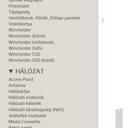
Pontos e
Processzor
Tápegység
Ventilátorok, Hűtők, Előlapi panelek

Videókártya
Winchester
Winchester (külső)
Winchester (notebook)
Winchester (SAS)
Winchester SSD
Winchester SSD (külső)
HÁLÓZAT
Access Point
Antenna
Hálókártya
Hálózati eszközök
Hálózati kábelek
Hálózati tárolóegység (NAS)
Jelátviteli eszközök
Media Converter
Patch panel