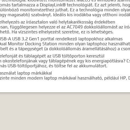
omás tartalmazza a DisplayLink® technológiát. Ez azt jelenti, hogy
különböző monitornézethez juthat. Ez a technológia minden oly
agy magasabb) szabványt. Ideális kis irodákba vagy otthoni irodá
lhelyezés az íróasztalon való helytakarékosság érdekében
san, függőlegesen helyezze el az AC7049 dokkolóállomást az író
hető. Ha vízszintes elhelyezést szeretne, ez is lehetséges.
USB-A USB 3.2 Gen1 porttal rendelkező laptopokhoz alkalmas
ual Monitor Docking Station minden olyan laptophoz használható
belt és a tápegységet (a dokkolóállomás áramellátásához) a cso
elefonját és táblagépét az USB töltőporton keresztül
 okostelefonjának vagy táblagépének egy kis energiapótlásra? C
ás USB-töltőportjához, és töltse fel az akkumulátort.
használat laptop márkákkal
inte minden modern laptop márkával használható, például HP, De