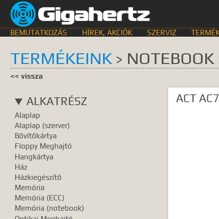
BEMUTATKOZÁS
HÍREK, AKCIÓK
SZERVIZ
TERMÉK
TERMÉKEINK
NOTEBOOK
>
KERESÉS HELYE
<< vissza
összes
egyik sem
Bemutat
ACT AC7
ALKATRÉSZ
GyIK.
Termék k
Alaplap
Gyártók
Dokume
Alaplap (szerver)
Bővítőkártya
TALÁLATOK
Floppy Meghajtó
Hangkártya
Meg kell ad
Ház
Házkiegészítő
Memória
Memória (ECC)
Memória (notebook)
Optikai Meghajtó