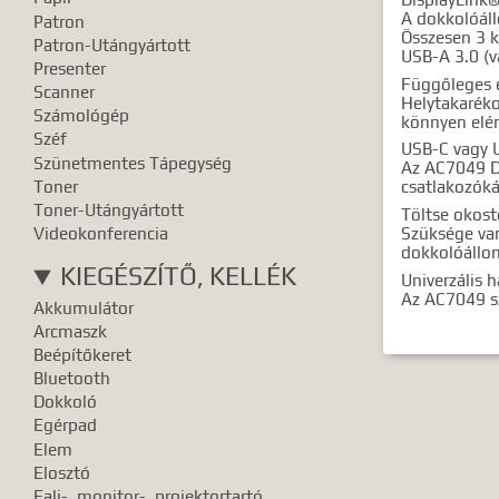
A dokkolóáll
Patron
Összesen 3 
Patron-Utángyártott
USB-A 3.0 (v
Presenter
Függőleges e
Scanner
Helytakaréko
Számológép
könnyen elér
Széf
USB-C vagy 
Szünetmentes Tápegység
Az AC7049 D
Toner
csatlakozóká
Toner-Utángyártott
Töltse okost
Videokonferencia
Szüksége van
dokkolóállom
KIEGÉSZÍTŐ, KELLÉK
Univerzális 
Az AC7049 sz
Akkumulátor
Arcmaszk
Beépítőkeret
Bluetooth
Dokkoló
Egérpad
Elem
Elosztó
Fali-, monitor-, projektortartó