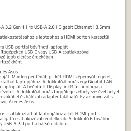
-A 3.2 Gen 1 | 4x USB-A 2.0 | Gigabit Ethernet | 3.5mm
atlakoztatásához a laptophoz a HDMI porton keresztül,
ra USB-porttal bővítheti laptopját
mítógépeken USB-C vagy USB-A csatlakozóval
ozó jobb elérése érdekében
artozékként
r és Asus
ját. Minden perifériát, pl. két HDMI-képernyőt, egeret,
koztathat laptopjához. A dokkolóállomás egy Gigabit LAN-
ki laptopját. A beépített DisplayLink® technológia a
nézetet. A dokkolóállomás függőleges elhelyezésével helyet
zókábel és hálózati adapter található. Ez az univerzális
ovo, Acer és Asus.
 is csatlakoztathat laptopjához a két HDMI-port
allgató csatlakozóval rendelkezik. A dokkoló 6 további
gy USB-A 2.0 port a hátsó oldalon.
ítógépeken