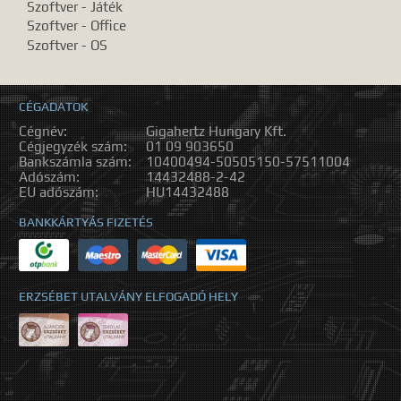
Szoftver - Játék
Szoftver - Office
Szoftver - OS
CÉGADATOK
Cégnév:
Gigahertz Hungary Kft.
Cégjegyzék szám:
01 09 903650
Bankszámla szám:
10400494-50505150-57511004
Adószám:
14432488-2-42
EU adószám:
HU14432488
BANKKÁRTYÁS FIZETÉS
ERZSÉBET UTALVÁNY ELFOGADÓ HELY