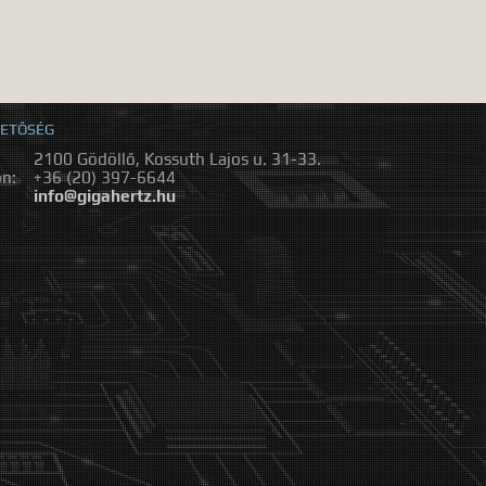
ETŐSÉG
2100 Gödöllő, Kossuth Lajos u. 31-33.
on:
+36 (20) 397-6644
:
info@gigahertz.hu