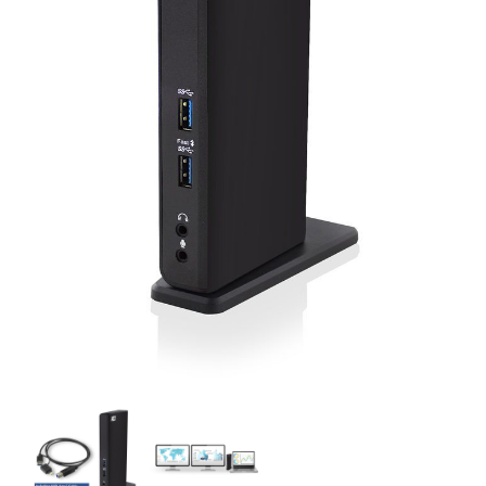
gyezéshez mindkét esetben használhatja az idézőjeleket:
"szó1 sz