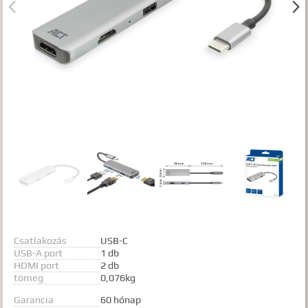


Gyártók
Dokumentumok
TALÁLATOK
Meg kell adnia legalább egy, minimum 3 betűs szót, vagy valamilyen
speciális kifejezést.
Speciális kifejezések:
Kezdő rész szó:
szórész*
Mindenképp szerepeljen:
+szó
Semmiképp ne szerepeljen:
-szó
Pontos egyezéshez mindkét esetben használhatja az idézőjeleket:
"szó1 szó2 szó..."
Csatlakozás
USB-C
USB-A port
1 db
HDMI port
2 db
tömeg
0,076kg
Garancia
60 hónap