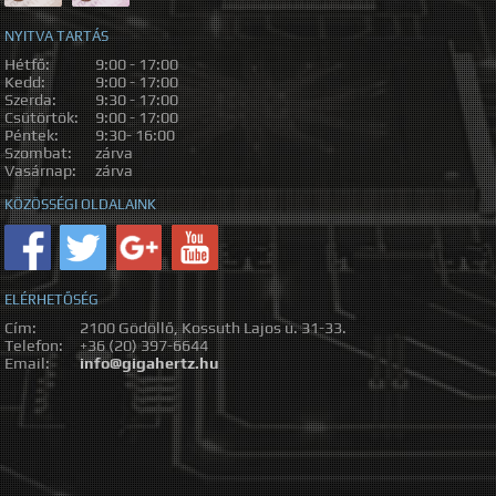
NYITVA TARTÁS
Hétfő:
9:00 - 17:00
Kedd:
9:00 - 17:00
Szerda:
9:30 - 17:00
Csütörtök:
9:00 - 17:00
Péntek:
9:30- 16:00
Szombat:
zárva
Vasárnap:
zárva
KÖZÖSSÉGI OLDALAINK
ELÉRHETŐSÉG
Cím:
2100 Gödöllő, Kossuth Lajos u. 31-33.
Telefon:
+36 (20) 397-6644
Email:
info@gigahertz.hu