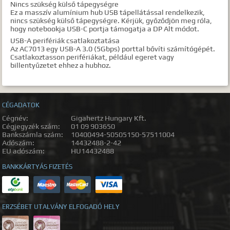
Nincs szükség külső tápegységre
Ez a masszív alumínium hub USB tápellátással rendelkezik,
nincs szükség külső tápegységre. Kérjük, győződjön meg róla,
hogy notebookja USB-C portja támogatja a DP Alt módot.
USB-A perifériák csatlakoztatása
Az AC7013 egy USB-A 3.0 (5Gbps) porttal bővíti számítógépét.
Csatlakoztasson perifériákat, például egeret vagy
billentyűzetet ehhez a hubhoz.
CÉGADATOK
Cégnév:
Gigahertz Hungary Kft.
Cégjegyzék szám:
01 09 903650
Bankszámla szám:
10400494-50505150-57511004
Adószám:
14432488-2-42
EU adószám:
HU14432488
BANKKÁRTYÁS FIZETÉS
ERZSÉBET UTALVÁNY ELFOGADÓ HELY