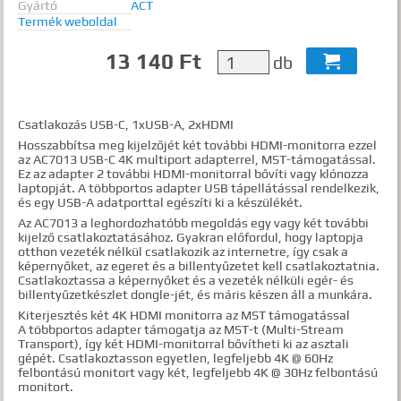
Gyártó
ACT
Termék weboldal
13 140 Ft
db

Csatlakozás USB-C, 1xUSB-A, 2xHDMI
Hosszabbítsa meg kijelzőjét két további HDMI-monitorra ezzel
az AC7013 USB-C 4K multiport adapterrel, MST-támogatással.
Ez az adapter 2 további HDMI-monitorral bővíti vagy klónozza
laptopját. A többportos adapter USB tápellátással rendelkezik,
és egy USB-A adatporttal egészíti ki a készülékét.
Az AC7013 a leghordozhatóbb megoldás egy vagy két további
kijelző csatlakoztatásához. Gyakran előfordul, hogy laptopja
otthon vezeték nélkül csatlakozik az internetre, így csak a
képernyőket, az egeret és a billentyűzetet kell csatlakoztatnia.
Csatlakoztassa a képernyőket és a vezeték nélküli egér- és
billentyűzetkészlet dongle-jét, és máris készen áll a munkára.
Kiterjesztés két 4K HDMI monitorra az MST támogatással
A többportos adapter támogatja az MST-t (Multi-Stream
Transport), így két HDMI-monitorral bővítheti ki az asztali
gépét. Csatlakoztasson egyetlen, legfeljebb 4K @ 60Hz
felbontású monitort vagy két, legfeljebb 4K @ 30Hz felbontású
monitort.