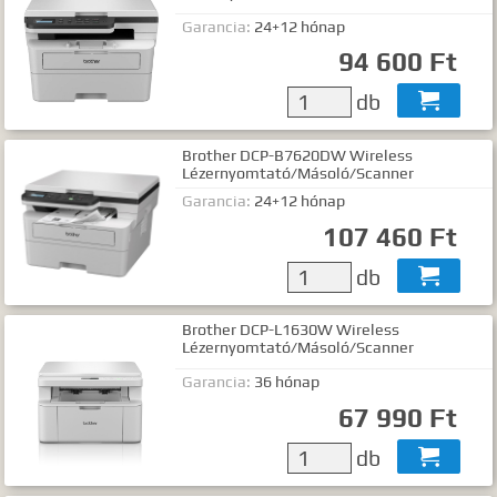
Garancia:
24+12 hónap
94 600 Ft
db

Brother DCP-B7620DW Wireless
Lézernyomtató/Másoló/Scanner
Garancia:
24+12 hónap
107 460 Ft
db

Brother DCP-L1630W Wireless
Lézernyomtató/Másoló/Scanner
Garancia:
36 hónap
67 990 Ft
db
