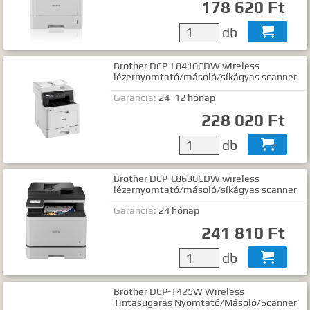
178 620 Ft
db

Brother DCP-L8410CDW wireless
lézernyomtató/másoló/síkágyas scanner
Garancia:
24+12 hónap
228 020 Ft
db

Brother DCP-L8630CDW wireless
lézernyomtató/másoló/síkágyas scanner
Garancia:
24 hónap
241 810 Ft
db

Brother DCP-T425W Wireless
Tintasugaras Nyomtató/Másoló/Scanner