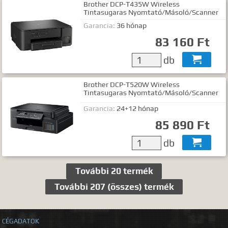
Brother DCP-T435W Wireless
Tintasugaras Nyomtató/Másoló/Scanner
Garancia:
36 hónap
83 160 Ft
db

Brother DCP-T520W Wireless
Tintasugaras Nyomtató/Másoló/Scanner
Garancia:
24+12 hónap
85 890 Ft
db

További 20 termék
További 207 (összes) termék
CÉGADATOK