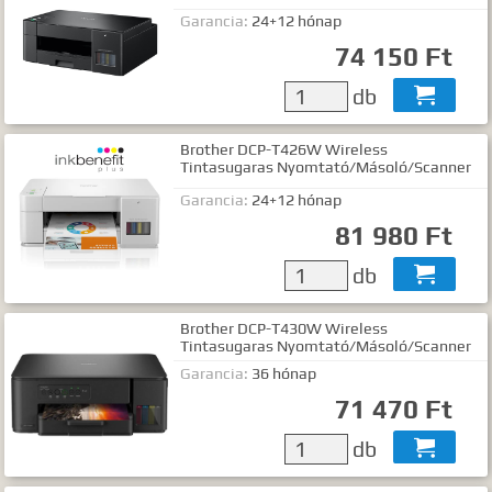
Garancia:
24+12 hónap
74 150 Ft
db

Brother DCP-T426W Wireless
Tintasugaras Nyomtató/Másoló/Scanner
Garancia:
24+12 hónap
81 980 Ft
db

Brother DCP-T430W Wireless
Tintasugaras Nyomtató/Másoló/Scanner
Garancia:
36 hónap
71 470 Ft
db
