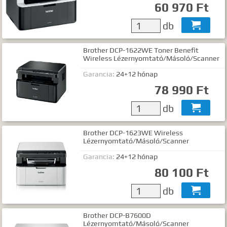
60 970 Ft
Gyártók
Dokumentumok
db

TALÁLATOK
Brother DCP-1622WE Toner Benefit
Wireless Lézernyomtató/Másoló/Scanner
Meg kell adnia legalább egy, minimum 3 betűs szót, vagy valamilyen
speciális kifejezést.
Garancia:
24+12 hónap
Speciális kifejezések:
78 990 Ft
Kezdő rész szó:
szórész*
db

Mindenképp szerepeljen:
+szó
Semmiképp ne szerepeljen:
-szó
Brother DCP-1623WE Wireless
Pontos egyezéshez mindkét esetben használhatja az idézőjeleket:
Lézernyomtató/Másoló/Scanner
"szó1 szó2 szó..."
Garancia:
24+12 hónap
80 100 Ft
db

Brother DCP-B7600D
Lézernyomtató/Másoló/Scanner