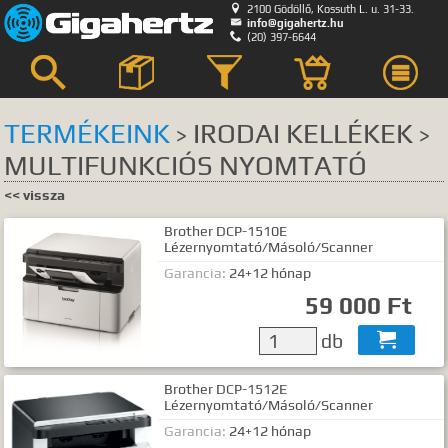

2100 Gödöllő, Kossuth L. u. 31-33.

info@gigahertz.hu

(20) 397-6644



TERMÉKEINK
IRODAI KELLÉKEK
>
>
MULTIFUNKCIÓS NYOMTATÓ
Keresés
<< vissza
KERESÉS HELYE
Brother DCP-1510E
összes
egyik sem
Lézernyomtató/Másoló/Scanner
Garancia:
24+12 hónap
Bemutatkozás
59 000 Ft
Hírek, akciók
Szerviz
db

GyIK.
Termék kategóriák
Brother DCP-1512E
Lézernyomtató/Másoló/Scanner
Termék nevek
Garancia:
24+12 hónap
Termék leírások