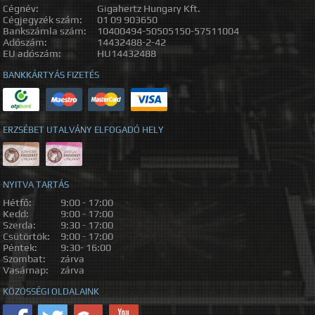
Cégnév:
Gigahertz Hungary Kft.
Cégjegyzék szám:
01 09 903650
Bankszámla szám:
10400494-50505150-57511004
Adószám:
14432488-2-42
EU adószám:
HU14432488
BANKKÁRTYÁS FIZETÉS
ERZSÉBET UTALVÁNY ELFOGADÓ HELY
NYITVA TARTÁS
Hétfő:
9:00 - 17:00
Kedd:
9:00 - 17:00
Szerda:
9:30 - 17:00
Csütörtök:
9:00 - 17:00
Péntek:
9:30- 16:00
Szombat:
zárva
Vasárnap:
zárva
KÖZÖSSÉGI OLDALAINK