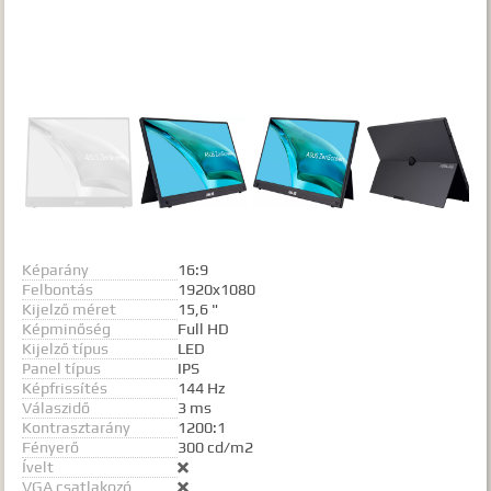
Képarány
16:9
Felbontás
1920x1080
Kijelző méret
15,6 "
Képminőség
Full HD
Kijelző típus
LED
Panel típus
IPS
Képfrissítés
144 Hz
Válaszidő
3 ms
Kontrasztarány
1200:1
Fényerő
300 cd/m2
Ívelt

VGA csatlakozó
