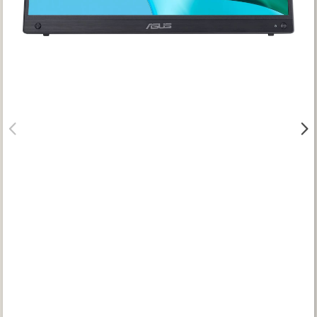
Gyártók
Dokumentumok
TALÁLATOK
Meg kell adnia legalább egy, minimum 3 betűs szót, vagy valamilyen
speciális kifejezést.
Speciális kifejezések:


Kezdő rész szó:
szórész*
Mindenképp szerepeljen:
+szó
Semmiképp ne szerepeljen:
-szó
Pontos egyezéshez mindkét esetben használhatja az idézőjeleket:
"szó1 szó2 szó..."