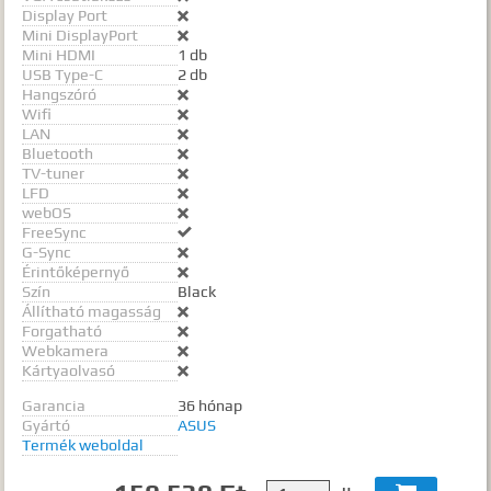
Display Port

Mini DisplayPort

Mini HDMI
1 db
USB Type-C
2 db
Hangszóró

Wifi

LAN

Bluetooth

TV-tuner

LFD

webOS

FreeSync

G-Sync

Érintőképernyő

Szín
Black
Állítható magasság

Forgatható

Webkamera

Kártyaolvasó

Garancia
36 hónap
Gyártó
ASUS
Termék weboldal