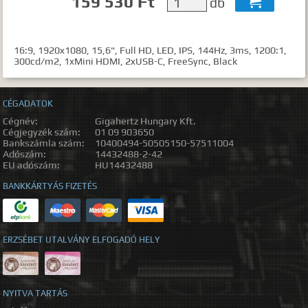
159 530 Ft
db

16:9, 1920x1080, 15,6", Full HD, LED, IPS, 144Hz, 3ms, 1200:1,
300cd/m2, 1xMini HDMI, 2xUSB-C, FreeSync, Black
CÉGADATOK
Cégnév:
Gigahertz Hungary Kft.
Cégjegyzék szám:
01 09 903650
Bankszámla szám:
10400494-50505150-57511004
Adószám:
14432488-2-42
EU adószám:
HU14432488
BANKKÁRTYÁS FIZETÉS
ERZSÉBET UTALVÁNY ELFOGADÓ HELY
NYITVA TARTÁS