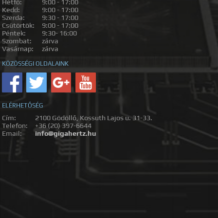
Hétfő:
9:00 - 17:00
Kedd:
9:00 - 17:00
Szerda:
9:30 - 17:00
Csütörtök:
9:00 - 17:00
Péntek:
9:30- 16:00
Szombat:
zárva
Vasárnap:
zárva
KÖZÖSSÉGI OLDALAINK
ELÉRHETŐSÉG
Cím:
2100 Gödöllő, Kossuth Lajos u. 31-33.
Telefon:
+36 (20) 397-6644
Email:
info@gigahertz.hu