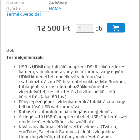
Garancia
24 hónap
Gyártó
HAMA
Termék weboldal
12 500 Ft
db

USB
Termékjellemzők:
USB-s HDMI digitalizáló adapter - DSLR tükörreflexes
kamera, videokamera vagy akciókamera vagy egyéb
HDMI kimenettel rendelkező videóforrások
csatlakoztatására PC-hez, notebookhoz, MacBookhoz,
táblagéphez, okostelefonhozZökkenőmentes
videofelvétel, késleltetés és torzítás nélkül , élő
közvetítés (akár 60 fps )
Fényképezőgépek, videokamerák átalakítására nagy
felbontású USB webkamerává
Robusztus alumínium ház elegáns megjelenés
A kiegészítő USB-C adapterkábellel USB-C interfésszel
rendelkező eszközökön is használható
Kiválóan alkalmas élő közvetítésekhez a (Twitch,
YouTube ,Facebook Gaming…) ideális vlogokhoz,
Unboxing videók, oktatóanyagok készítéséhez.