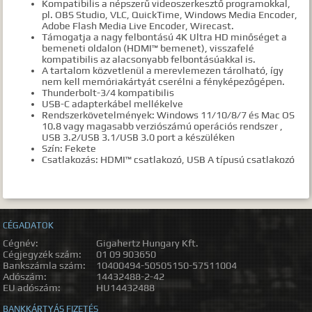
Kompatibilis a népszerű videoszerkesztő programokkal,
pl. OBS Studio, VLC, QuickTime, Windows Media Encoder,
Adobe Flash Media Live Encoder, Wirecast.
Támogatja a nagy felbontású 4K Ultra HD minőséget a
bemeneti oldalon (HDMI™ bemenet), visszafelé
kompatibilis az alacsonyabb felbontásúakkal is.
A tartalom közvetlenül a merevlemezen tárolható, így
nem kell memóriakártyát cserélni a fényképezőgépen.
Thunderbolt-3/4 kompatibilis
USB-C adapterkábel mellékelve
Rendszerkövetelmények: Windows 11/10/8/7 és Mac OS
10.8 vagy magasabb verziószámú operációs rendszer ,
USB 3.2/USB 3.1/USB 3.0 port a készüléken
Szín: Fekete
Csatlakozás: HDMI™ csatlakozó, USB A típusú csatlakozó
CÉGADATOK
Cégnév:
Gigahertz Hungary Kft.
Cégjegyzék szám:
01 09 903650
Bankszámla szám:
10400494-50505150-57511004
Adószám:
14432488-2-42
EU adószám:
HU14432488
BANKKÁRTYÁS FIZETÉS