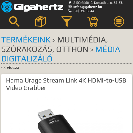

2100 Gödöllő, Kossuth L. u. 31-33.

info@gigahertz.hu

(20) 397-6644



TERMÉKEINK
MULTIMÉDIA,
>
SZÓRAKOZÁS, OTTHON
MÉDIA
Keresés
>
DIGITALIZÁLÓ
KERESÉS HELYE
<< vissza
összes
egyik sem
Hama Urage Stream Link 4K HDMI-to-USB
Bemutatkozás
Video Grabber
Hírek, akciók
Szerviz
GyIK.
Termék kategóriák
Termék nevek
Termék leírások