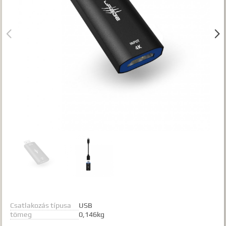
Gyártók
Dokumentumok


TALÁLATOK
Meg kell adnia legalább egy, minimum 3 betűs szót, vagy valamilyen
speciális kifejezést.
Speciális kifejezések:
Kezdő rész szó:
szórész*
Mindenképp szerepeljen:
+szó
Semmiképp ne szerepeljen:
-szó
Pontos egyezéshez mindkét esetben használhatja az idézőjeleket:
"szó1 szó2 szó..."
Csatlakozás típusa
USB
tömeg
0,146kg