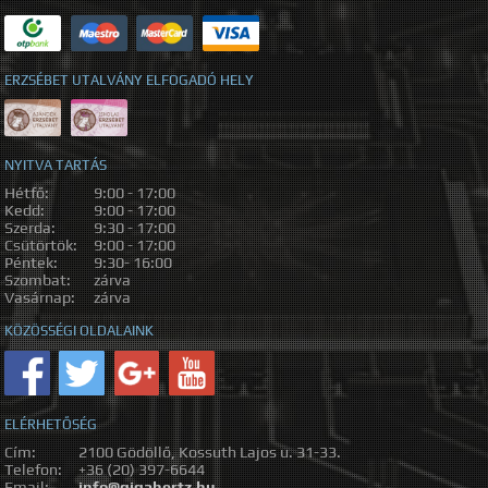
ERZSÉBET UTALVÁNY ELFOGADÓ HELY
NYITVA TARTÁS
Hétfő:
9:00 - 17:00
Kedd:
9:00 - 17:00
Szerda:
9:30 - 17:00
Csütörtök:
9:00 - 17:00
Péntek:
9:30- 16:00
Szombat:
zárva
Vasárnap:
zárva
KÖZÖSSÉGI OLDALAINK
ELÉRHETŐSÉG
Cím:
2100 Gödöllő, Kossuth Lajos u. 31-33.
Telefon:
+36 (20) 397-6644
Email:
info@gigahertz.hu