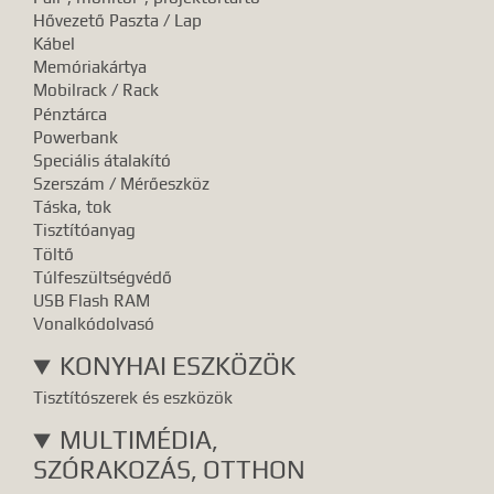
Hővezető Paszta / Lap
Kábel
Memóriakártya
Mobilrack / Rack
Pénztárca
Powerbank
Speciális átalakító
Szerszám / Mérőeszköz
Táska, tok
Tisztítóanyag
Töltő
Túlfeszültségvédő
USB Flash RAM
Vonalkódolvasó
KONYHAI ESZKÖZÖK
Tisztítószerek és eszközök
MULTIMÉDIA,
SZÓRAKOZÁS, OTTHON