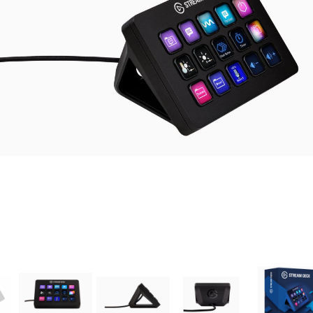
gyezéshez mindkét esetben használhatja az idézőjeleket:
"szó1 sz