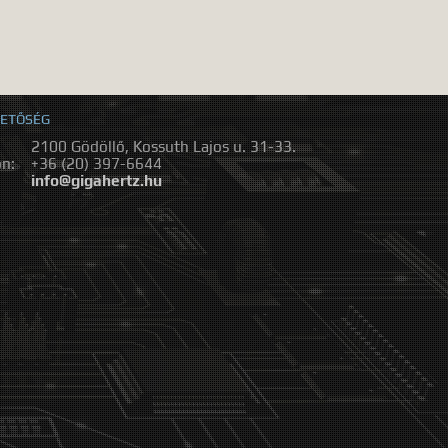
ETŐSÉG
2100 Gödöllő, Kossuth Lajos u. 31-33.
on:
+36 (20) 397-6644
:
info@gigahertz.hu