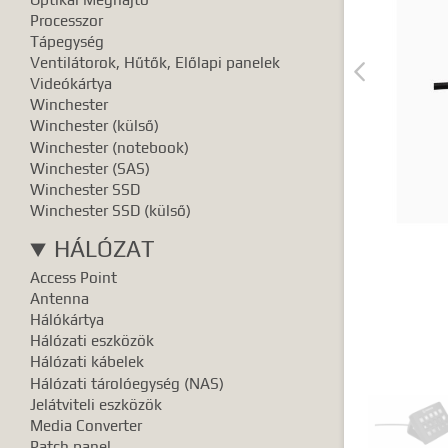
Pontos e
Processzor
Tápegység
Ventilátorok, Hűtők, Előlapi panelek

Videókártya
Winchester
Winchester (külső)
Winchester (notebook)
Winchester (SAS)
Winchester SSD
Winchester SSD (külső)
HÁLÓZAT
Access Point
Antenna
Hálókártya
Hálózati eszközök
Hálózati kábelek
Hálózati tárolóegység (NAS)
Jelátviteli eszközök
Media Converter
Patch panel