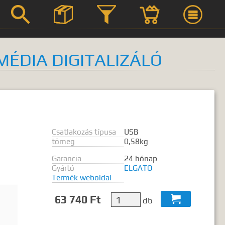



MÉDIA DIGITALIZÁLÓ
Szerviz
Termék leírások
Csatlakozás típusa
USB
tömeg
0,58kg
Garancia
24 hónap
 kifejezést.
Gyártó
ELGATO
Termék weboldal
63 740 Ft

db