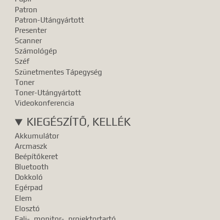
Patron
Patron-Utángyártott
Presenter
Scanner
Számológép
Széf
Szünetmentes Tápegység
Toner
Toner-Utángyártott
Videokonferencia
KIEGÉSZÍTŐ, KELLÉK
Akkumulátor
Arcmaszk
Beépítőkeret
Bluetooth
Dokkoló
Egérpad
Elem
Elosztó
Fali-, monitor-, projektortartó