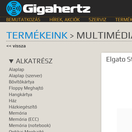
BEMUTATKOZÁS
HÍREK, AKCIÓK
SZERVIZ
TERMÉK
TERMÉKEINK
MULTIMÉDI
>
KERESÉS HELYE
<< vissza
összes
egyik sem
Bemutat
Elgato 
ALKATRÉSZ
GyIK.
Termék k
Alaplap
Gyártók
Dokume
Alaplap (szerver)
Bővítőkártya
TALÁLATOK
Floppy Meghajtó
Hangkártya
Meg kell ad
Ház
Házkiegészítő
Memória
Memória (ECC)
Memória (notebook)
Optikai Meghajtó