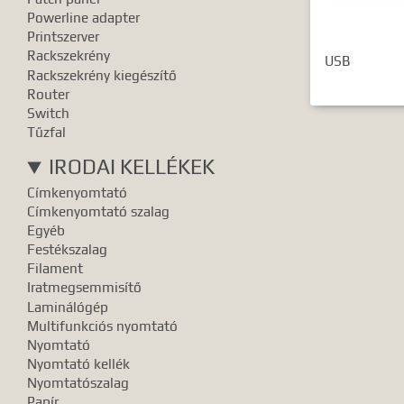
Powerline adapter
Printszerver
Rackszekrény
USB
Rackszekrény kiegészítő
Router
Switch
Tűzfal
IRODAI KELLÉKEK
Címkenyomtató
Címkenyomtató szalag
Egyéb
Festékszalag
Filament
Iratmegsemmisítő
Laminálógép
Multifunkciós nyomtató
Nyomtató
Nyomtató kellék
Nyomtatószalag
Papír