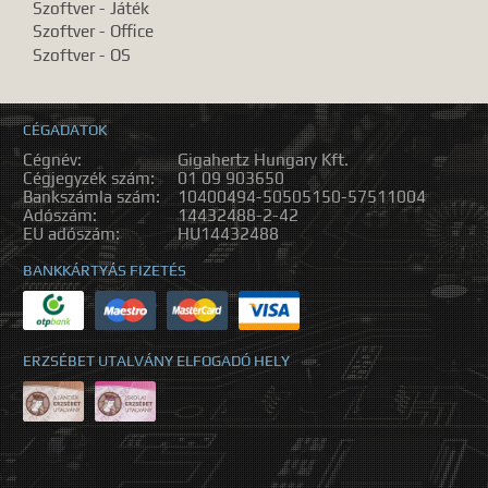
Szoftver - Játék
Szoftver - Office
Szoftver - OS
CÉGADATOK
Cégnév:
Gigahertz Hungary Kft.
Cégjegyzék szám:
01 09 903650
Bankszámla szám:
10400494-50505150-57511004
Adószám:
14432488-2-42
EU adószám:
HU14432488
BANKKÁRTYÁS FIZETÉS
ERZSÉBET UTALVÁNY ELFOGADÓ HELY