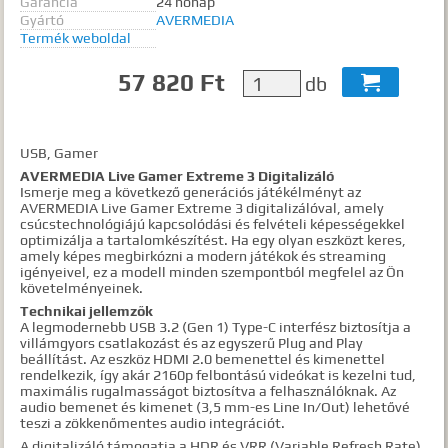
Garancia
24 hónap
Gyártó
AVERMEDIA
Termék weboldal
57 820 Ft
db

USB, Gamer
AVERMEDIA Live Gamer Extreme 3 Digitalizáló
Ismerje meg a következő generációs játékélményt az
AVERMEDIA Live Gamer Extreme 3 digitalizálóval, amely
csúcstechnológiájú kapcsolódási és felvételi képességekkel
optimizálja a tartalomkészítést. Ha egy olyan eszközt keres,
amely képes megbirkózni a modern játékok és streaming
igényeivel, ez a modell minden szempontból megfelel az Ön
követelményeinek.
Technikai jellemzők
A legmodernebb USB 3.2 (Gen 1) Type-C interfész biztosítja a
villámgyors csatlakozást és az egyszerű Plug and Play
beállítást. Az eszköz HDMI 2.0 bemenettel és kimenettel
rendelkezik, így akár 2160p felbontású videókat is kezelni tud,
maximális rugalmasságot biztosítva a felhasználóknak. Az
audio bemenet és kimenet (3,5 mm-es Line In/Out) lehetővé
teszi a zökkenőmentes audio integrációt.
A digitalizáló támogatja a HDR és VRR (Variable Refresh Rate)