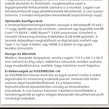
videók átvitelét és felvételét, megkönnyítve ezzel a
legigényesebb felhasználók számára is a munkát. Legyen szó
élő közvetítésről vagy játékfelvételek készítésről, a Live Gamer
Extreme 3 minden helyzetben kiemelkedő teljesítményt nyújt.
Optimális konfiguráció
A rendszerkövetelmények között szerepel a Windows® 10 x64 /
11 vagy újabb operációs rendszer, valamint egy legalább Intel®
Core™ i5-6XXX / AMD Ryzen™ 3 XXX processzor. Emellett a
Smooth Streaming élmény érdekében 8 GB RAM ajánlott. A
termék dobozában megtalálható az digitalizáló mellett egy
Type-C to Type-A kábel, egy HDMI 2.0 kábel és egy gyors
kezdési útmutató.
Design és Méretek
Modern, kompakt dizájnjával, amely csupán 112.5 x 66.1 x 20.9
mm méretű és 85g súlyú, tökéletes választás minden asztalra
vagy munkaállomásra, anélkül, hogy túlzottan teret foglalna.
Érdekességek az AVERMEDIA-ról
Az AVERMEDIA hosszú évek óta az egyik vezető márka a videó
digitalizáló és streaming eszközök piacán. Innovációik révén
számos díjjal büszkélkedhetnek, és a folyamatos
fejlesztéseknek köszönhetően mindig az élmezőnyben
maradnak. A Live Gamer Extreme 3 kaliberű termékekkel a
tartalomgyártók az egész világon könnyedén készíthetnek profi
minőségű videókat.