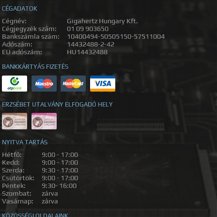
CÉGADATOK
Cégnév:
Gigahertz Hungary Kft.
Cégjegyzék szám:
01 09 903650
Bankszámla szám:
10400494-50505150-57511004
Adószám:
14432488-2-42
EU adószám:
HU14432488
BANKKÁRTYÁS FIZETÉS
ERZSÉBET UTALVÁNY ELFOGADÓ HELY
NYITVA TARTÁS
Hétfő:
9:00 - 17:00
Kedd:
9:00 - 17:00
Szerda:
9:30 - 17:00
Csütörtök:
9:00 - 17:00
Péntek:
9:30- 16:00
Szombat:
zárva
Vasárnap:
zárva
KÖZÖSSÉGI OLDALAINK