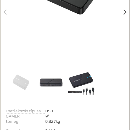
Gyártók


Dokumentumok
TALÁLATOK
Meg kell adnia legalább egy, minimum 3 betűs szót, vagy valamilyen
speciális kifejezést.
Speciális kifejezések:
Kezdő rész szó:
szórész*
Mindenképp szerepeljen:
+szó
Semmiképp ne szerepeljen:
-szó
Pontos egyezéshez mindkét esetben használhatja az idézőjeleket:
"szó1 szó2 szó..."
Csatlakozás típusa
USB
GAMER

tömeg
0,327kg