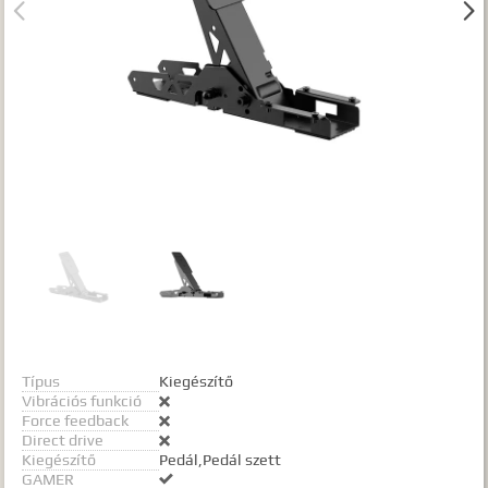


Gyártók
Dokumentumok
TALÁLATOK
Meg kell adnia legalább egy, minimum 3 betűs szót, vagy valamilyen
speciális kifejezést.
Speciális kifejezések:
Kezdő rész szó:
szórész*
Mindenképp szerepeljen:
+szó
Semmiképp ne szerepeljen:
-szó
Pontos egyezéshez mindkét esetben használhatja az idézőjeleket:
"szó1 szó2 szó..."
Típus
Kiegészítő
Vibrációs funkció

Force feedback

Direct drive

Kiegészítő
Pedál,Pedál szett
GAMER
