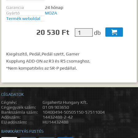
Garancia
24 hónap
Gyártó
MOZA
Termék weboldal
20 530 Ft
db

Kiegészítő, Pedál,Pedál szett, Gamer
Kupplung ADD-ON az R3 és R5 csomaghoz.
*Nem kompatibilis az SR-P pedállal.
CÉGADATOK
Cégnév:
Gigahertz Hungary Kft.
Cégjegyzék szám:
01 09 903650
Bankszámla szám:
10400494-50505150-57511004
Adószám:
14432488-2-42
EU adószám:
HU14432488
BANKKÁRTYÁS FIZETÉS