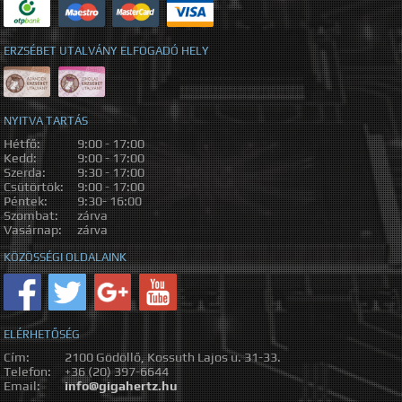
ERZSÉBET UTALVÁNY ELFOGADÓ HELY
NYITVA TARTÁS
Hétfő:
9:00 - 17:00
Kedd:
9:00 - 17:00
Szerda:
9:30 - 17:00
Csütörtök:
9:00 - 17:00
Péntek:
9:30- 16:00
Szombat:
zárva
Vasárnap:
zárva
KÖZÖSSÉGI OLDALAINK
ELÉRHETŐSÉG
Cím:
2100 Gödöllő, Kossuth Lajos u. 31-33.
Telefon:
+36 (20) 397-6644
Email:
info@gigahertz.hu