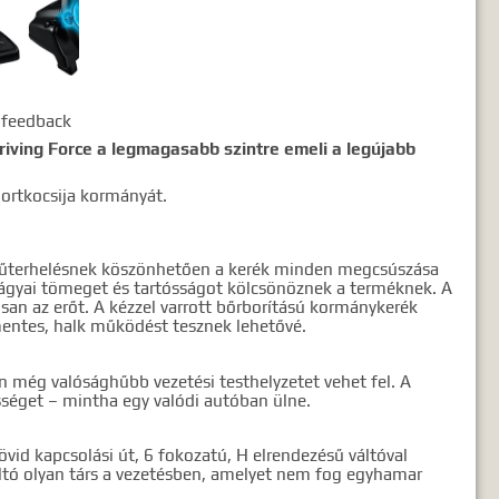
 feedback
riving Force a legmagasabb szintre emeli a legújabb
portkocsija kormányát.
s műterhelésnek köszönhetően a kerék minden megcsúszása
págyai tömeget és tartósságot kölcsönöznek a terméknek. A
san az erőt. A kézzel varrott bőrborítású kormánykerék
entes, halk működést tesznek lehetővé.
n még valósághűbb vezetési testhelyzetet vehet fel. A
sséget – mintha egy valódi autóban ülne.
vid kapcsolási út, 6 fokozatú, H elrendezésű váltóval
áltó olyan társ a vezetésben, amelyet nem fog egyhamar