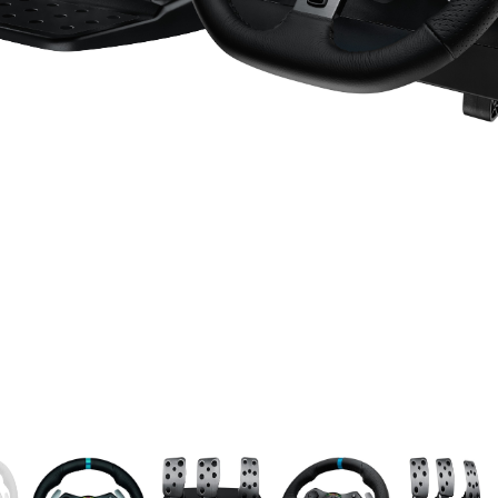
gyezéshez mindkét esetben használhatja az idézőjeleket:
"szó1 sz