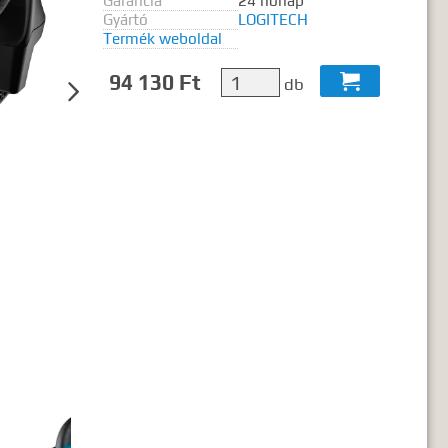
Garancia
24 hónap
ó2 szó..."
Gyártó
LOGITECH
Termék weboldal
94 130 Ft

db
