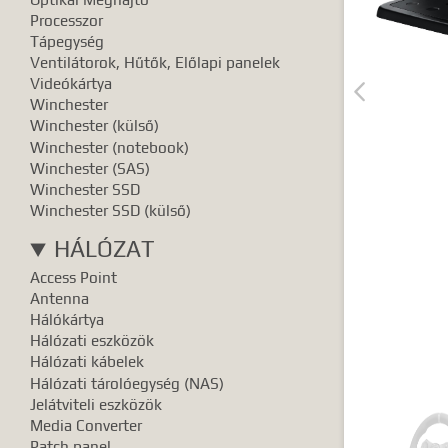
Pontos e
Processzor
Tápegység
Ventilátorok, Hűtők, Előlapi panelek
Videókártya

Winchester
Winchester (külső)
Winchester (notebook)
Winchester (SAS)
Winchester SSD
Winchester SSD (külső)
HÁLÓZAT
Access Point
Antenna
Hálókártya
Hálózati eszközök
Hálózati kábelek
Hálózati tárolóegység (NAS)
Jelátviteli eszközök
Media Converter
Patch panel