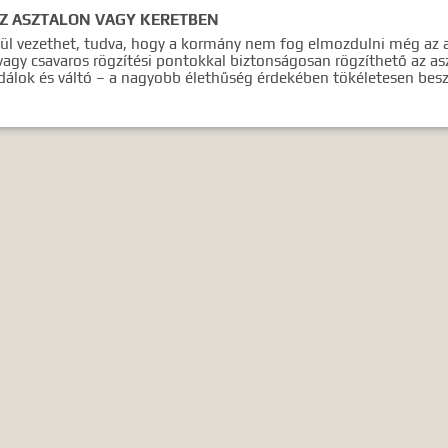
AZ ASZTALON VAGY KERETBEN
ül vezethet, tudva, hogy a kormány nem fog elmozdulni még az 
 vagy csavaros rögzítési pontokkal biztonságosan rögzíthető az a
álok és váltó – a nagyobb élethűség érdekében tökéletesen besze