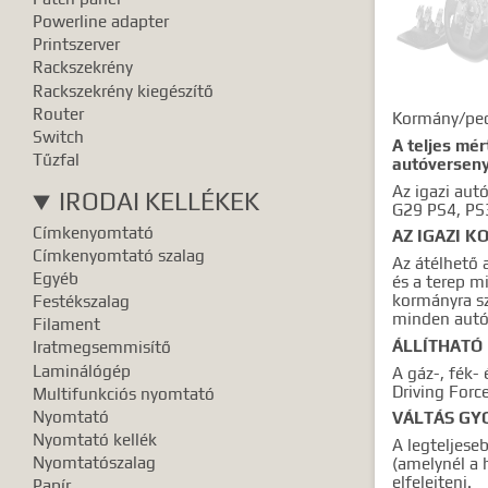
Powerline adapter
Printszerver
Rackszekrény
Rackszekrény kiegészítő
Router
Kormány/ped
Switch
A teljes mé
Tűzfal
autóverseny
Az igazi aut
IRODAI KELLÉKEK
G29 PS4, PS
Címkenyomtató
AZ IGAZI 
Címkenyomtató szalag
Az átélhető 
Egyéb
és a terep m
kormányra sz
Festékszalag
minden autó
Filament
ÁLLÍTHATÓ
Iratmegsemmisítő
Laminálógép
A gáz-, fék-
Driving Forc
Multifunkciós nyomtató
Nyomtató
VÁLTÁS GY
Nyomtató kellék
A legteljese
Nyomtatószalag
(amelynél a 
elfelejteni.
Papír