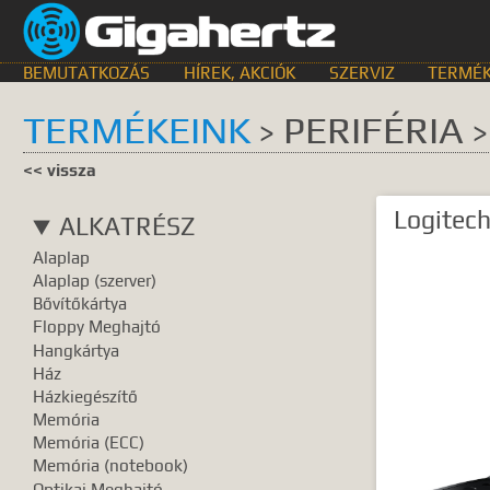
BEMUTATKOZÁS
HÍREK, AKCIÓK
SZERVIZ
TERMÉK
TERMÉKEINK
PERIFÉRIA
>
>
KERESÉS HELYE
<< vissza
összes
egyik sem
Bemutat
Logitech
ALKATRÉSZ
GyIK.
Termék k
Alaplap
Gyártók
Dokume
Alaplap (szerver)
Bővítőkártya
TALÁLATOK
Floppy Meghajtó
Hangkártya
Meg kell ad
Ház
Házkiegészítő
Memória
Memória (ECC)
Memória (notebook)
Optikai Meghajtó