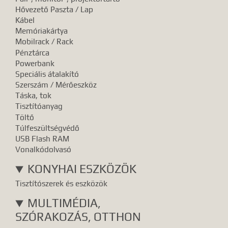
Hővezető Paszta / Lap
Kábel
Memóriakártya
Mobilrack / Rack
Pénztárca
Powerbank
Speciális átalakító
Szerszám / Mérőeszköz
Táska, tok
Tisztítóanyag
Töltő
Túlfeszültségvédő
USB Flash RAM
Vonalkódolvasó
KONYHAI ESZKÖZÖK
Tisztítószerek és eszközök
MULTIMÉDIA,
SZÓRAKOZÁS, OTTHON