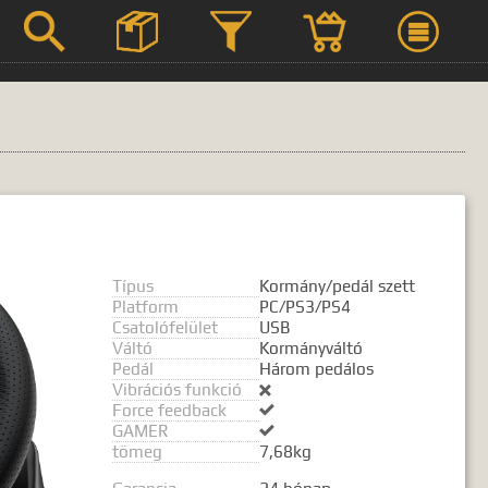



Szerviz
Termék leírások
Típus
Kormány/pedál szett
Platform
PC/PS3/PS4
Csatolófelület
USB
Váltó
Kormányváltó
 kifejezést.
Pedál
Három pedálos
Vibrációs funkció

Force feedback

GAMER

tömeg
7,68kg