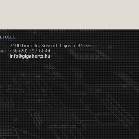
ETŐSÉG
2100 Gödöllő, Kossuth Lajos u. 31-33.
on:
+36 (20) 397-6644
:
info@gigahertz.hu