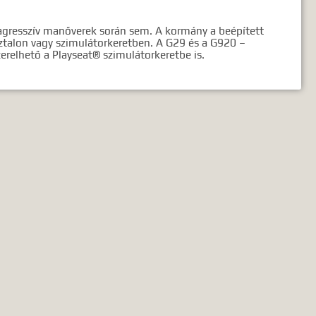
agresszív manőverek során sem. A kormány a beépített
sztalon vagy szimulátorkeretben. A G29 és a G920 –
relhető a Playseat® szimulátorkeretbe is.