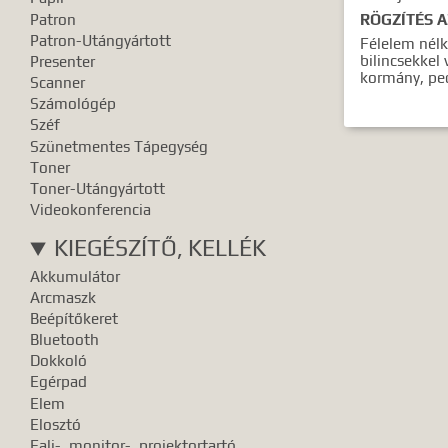
Patron
RÖGZÍTÉS 
Patron-Utángyártott
Félelem nélk
bilincsekkel
Presenter
kormány, ped
Scanner
Számológép
Széf
Szünetmentes Tápegység
Toner
Toner-Utángyártott
Videokonferencia
KIEGÉSZÍTŐ, KELLÉK
Akkumulátor
Arcmaszk
Beépítőkeret
Bluetooth
Dokkoló
Egérpad
Elem
Elosztó
Fali-, monitor-, projektortartó