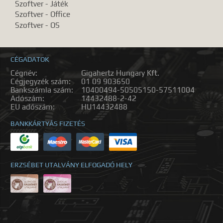
Szoftver - Játék
Szoftver - Office
Szoftver - OS
CÉGADATOK
Cégnév:
Gigahertz Hungary Kft.
Cégjegyzék szám:
01 09 903650
Bankszámla szám:
10400494-50505150-57511004
Adószám:
14432488-2-42
EU adószám:
HU14432488
BANKKÁRTYÁS FIZETÉS
ERZSÉBET UTALVÁNY ELFOGADÓ HELY