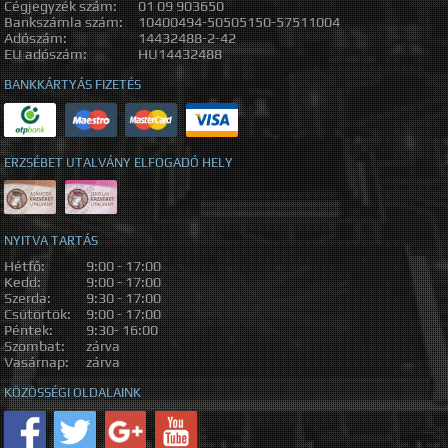
Cégjegyzék szám:
01 09 903650
Bankszámla szám:
10400494-50505150-57511004
Adószám:
14432488-2-42
EU adószám:
HU14432488
BANKKÁRTYÁS FIZETÉS
ERZSÉBET UTALVÁNY ELFOGADÓ HELY
NYITVA TARTÁS
Hétfő:
9:00 - 17:00
Kedd:
9:00 - 17:00
Szerda:
9:30 - 17:00
Csütörtök:
9:00 - 17:00
Péntek:
9:30- 16:00
Szombat:
zárva
Vasárnap:
zárva
KÖZÖSSÉGI OLDALAINK