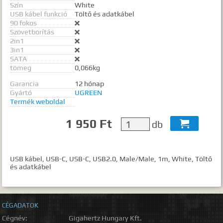
Szín
White
USB kábel funkció
Töltő és adatkábel
90 fokos

Szövetborítás

2in1

3in1

SATA

tömeg
0,066kg
Garancia
12 hónap
Gyártó
UGREEN
Termék weboldal
1 950 Ft
db

USB kábel, USB-C, USB-C, USB2.0, Male/Male, 1m, White, Töltő
és adatkábel
CÉGADATOK
Cégnév:
Gigahertz Hungary Kft.