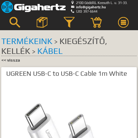

2100 Gödöllő, Kossuth L. u. 31-33.

info@gigahertz.hu

(20) 397-6644



TERMÉKEINK
KIEGÉSZÍTŐ,
>
KELLÉK
KÁBEL
Keresés
>
<< vissza
KERESÉS HELYE
UGREEN USB-C to USB-C Cable 1m White
összes
egyik sem
Bemutatkozás
Hírek, akciók
Szerviz
GyIK.
Termék kategóriák
Termék nevek
Termék leírások