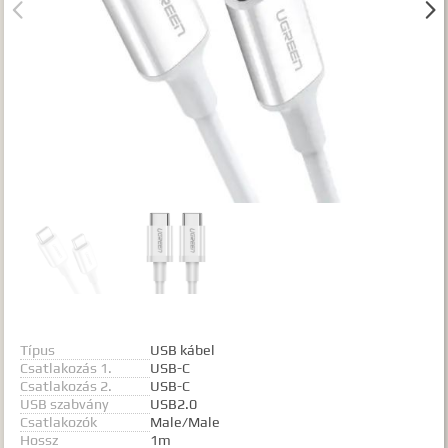


Gyártók
Dokumentumok
TALÁLATOK
Meg kell adnia legalább egy, minimum 3 betűs szót, vagy valamilyen
speciális kifejezést.
Speciális kifejezések:
Kezdő rész szó:
szórész*
Mindenképp szerepeljen:
+szó
Semmiképp ne szerepeljen:
-szó
Pontos egyezéshez mindkét esetben használhatja az idézőjeleket:
"szó1 szó2 szó..."
Típus
USB kábel
Csatlakozás 1.
USB-C
Csatlakozás 2.
USB-C
USB szabvány
USB2.0
Csatlakozók
Male/Male
Hossz
1m