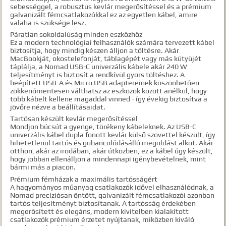
sebességgel, a robusztus kevlár megerősítéssel és a prémium
galvanizált fémcsatlakozókkal ez az egyetlen kábel, amire
valaha is szüksége lesz.
Páratlan sokoldalúság minden eszközhöz
Ez a modern technológiai felhasználók számára tervezett kábel
biztosítja, hogy mindig készen álljon a töltésre. Akár
MacBookját, okostelefonját, táblagépét vagy más kütyüjét
táplálja, a Nomad USB-C univerzális kábele akár 240 W
teljesítményt is biztosít a rendkívül gyors töltéshez. A
beépített USB-A és Micro USB adaptereinek köszönhetően
zökkenőmentesen válthatsz az eszközök között anélkül, hogy
több kábelt kellene magaddal vinned - így évekig biztosítva a
jövőre nézve a beállításaidat.
Tartósan készült kevlár megerősítéssel
Mondjon búcsút a gyenge, törékeny kábeleknek. Az USB-C
univerzális kábel dupla fonott kevlár külső szövettel készült, így
hihetetlenül tartós és gubancolódásálló megoldást alkot. Akár
otthon, akár az irodában, akár útközben, ez a kábel úgy készült,
hogy jobban ellenálljon a mindennapi igénybevételnek, mint
bármi más a piacon.
Prémium fémházak a maximális tartósságért
A hagyományos műanyag csatlakozók idővel elhasználódnak, a
Nomad precíziósan öntött, galvanizált fémcsatlakozói azonban
tartós teljesítményt biztosítanak. A tartósság érdekében
megerősített és elegáns, modern kivitelben kialakított
csatlakozók prémium érzetet nyújtanak, miközben kiváló