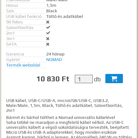
Hossz
1,5m
Szín
Black
USB kábel funkció
Töltő és adatkábel
90 fokos

Szövetborítás

2in1

3in1

SATA

Garancia
24 hónap
Gyártó
NOMAD
Termék weboldal
10 830 Ft
db

USB kábel, USB-C/USB-A, microUSB/USB-C, USB3.2,
Male/Male, 1,5m, Black, Töltő és adatkábel, Szövetborítás,
2in1
Bármit és bárhol tölthet a Nomad univerzális kábelével
Soha többé ne maradjon a megfelelő kábel nélkül. Az USB-C
univerzális kábelt a végső sokoldalúságra tervezték, beépített
Micro USB és USB-A adapterekkel, hogy minden eszköze
áramot kapjon, bárhol is legyen. Az élvonalbeli 240 W-os töltési