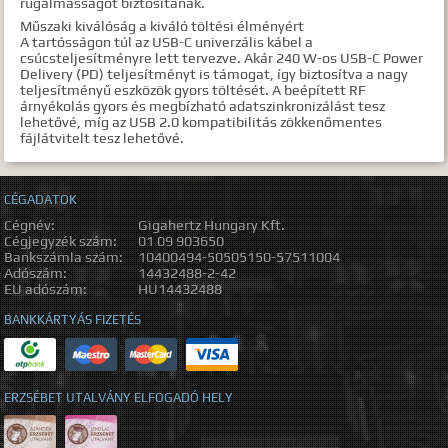
rugalmasságot biztosítanak.
Műszaki kiválóság a kiváló töltési élményért
A tartósságon túl az USB-C univerzális kábel a
csúcsteljesítményre lett tervezve. Akár 240 W-os USB-C Power
Delivery (PD) teljesítményt is támogat, így biztosítva a nagy
teljesítményű eszközök gyors töltését. A beépített RF
árnyékolás gyors és megbízható adatszinkronizálást tesz
lehetővé, míg az USB 2.0 kompatibilitás zökkenőmentes
fájlátvitelt tesz lehetővé.
CÉGADATOK
Cégnév:
Gigahertz Hungary Kft.
Cégjegyzék szám:
01 09 903650
Bankszámla szám:
10400494-50505150-57511004
Adószám:
14432488-2-42
EU adószám:
HU14432488
BANKKÁRTYÁS FIZETÉS
ERZSÉBET UTALVÁNY ELFOGADÓ HELY