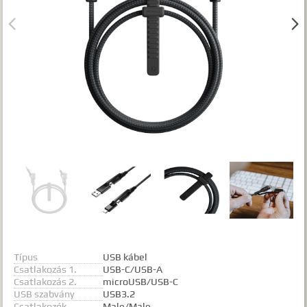
Gyártók


Dokumentumok
TALÁLATOK
Meg kell adnia legalább egy, minimum 3 betűs szót, vagy valamilyen
speciális kifejezést.
Speciális kifejezések:
Kezdő rész szó:
szórész*
Mindenképp szerepeljen:
+szó
Semmiképp ne szerepeljen:
-szó
Pontos egyezéshez mindkét esetben használhatja az idézőjeleket:
"szó1 szó2 szó..."
Típus
USB kábel
Csatlakozás 1.
USB-C/USB-A
Csatlakozás 2.
microUSB/USB-C
USB szabvány
USB3.2
Csatlakozók
Male/Male