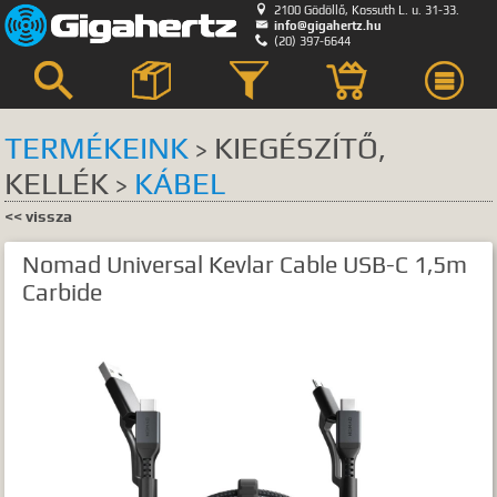

2100 Gödöllő, Kossuth L. u. 31-33.

info@gigahertz.hu

(20) 397-6644



TERMÉKEINK
KIEGÉSZÍTŐ,
>
KELLÉK
KÁBEL
Keresés
>
<< vissza
KERESÉS HELYE
Nomad Universal Kevlar Cable USB-C 1,5m
összes
egyik sem
Carbide
Bemutatkozás
Hírek, akciók
Szerviz
GyIK.
Termék kategóriák
Termék nevek
Termék leírások