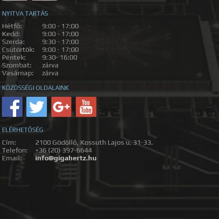
NYITVA TARTÁS
Hétfő:
9:00 - 17:00
Kedd:
9:00 - 17:00
Szerda:
9:30 - 17:00
Csütörtök:
9:00 - 17:00
Péntek:
9:30- 16:00
Szombat:
zárva
Vasárnap:
zárva
KÖZÖSSÉGI OLDALAINK
ELÉRHETŐSÉG
Cím:
2100 Gödöllő, Kossuth Lajos u. 31-33.
Telefon:
+36 (20) 397-6644
Email:
info@gigahertz.hu