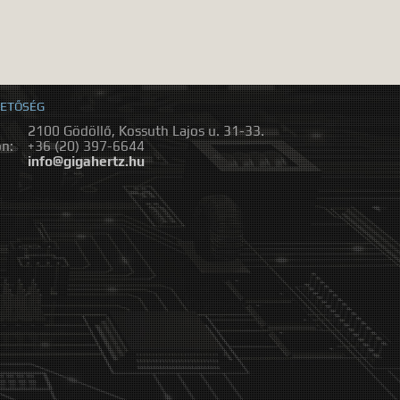
ETŐSÉG
2100 Gödöllő, Kossuth Lajos u. 31-33.
on:
+36 (20) 397-6644
:
info@gigahertz.hu