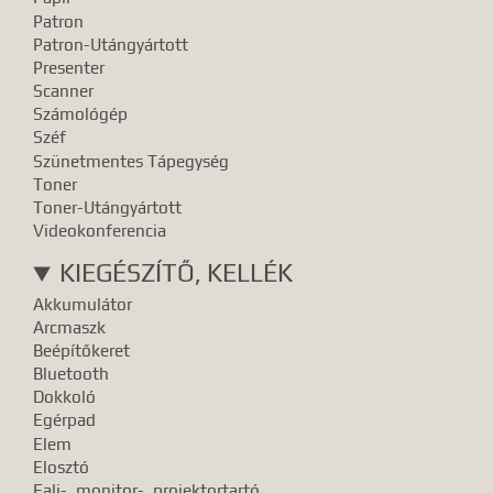
Patron
Patron-Utángyártott
Presenter
Scanner
Számológép
Széf
Szünetmentes Tápegység
Toner
Toner-Utángyártott
Videokonferencia
KIEGÉSZÍTŐ, KELLÉK
Akkumulátor
Arcmaszk
Beépítőkeret
Bluetooth
Dokkoló
Egérpad
Elem
Elosztó
Fali-, monitor-, projektortartó