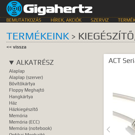
BEMUTATKOZÁS
HÍREK, AKCIÓK
SZERVIZ
TERMÉK
TERMÉKEINK
KIEGÉSZÍTŐ
>
KERESÉS HELYE
<< vissza
összes
egyik sem
Bemutat
ACT Seri
ALKATRÉSZ
GyIK.
Termék k
Alaplap
Gyártók
Dokume
Alaplap (szerver)
Bővítőkártya
TALÁLATOK
Floppy Meghajtó
Hangkártya
Meg kell ad
Ház
Házkiegészítő
Memória
Memória (ECC)
Memória (notebook)

Optikai Meghajtó