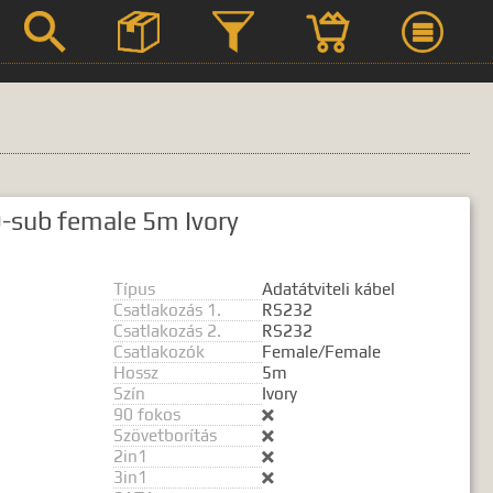



Szerviz
 D-sub female 5m Ivory
Termék leírások
Típus
Adatátviteli kábel
Csatlakozás 1.
RS232
Csatlakozás 2.
RS232
Csatlakozók
Female/Female
 kifejezést.
Hossz
5m
Szín
Ivory
90 fokos

Szövetborítás

2in1

3in1
