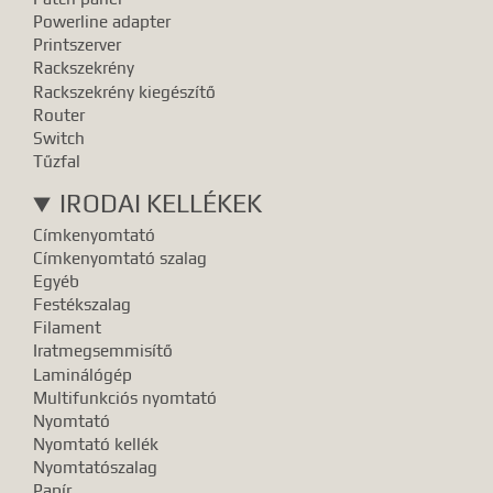
Powerline adapter
Printszerver
Rackszekrény
Rackszekrény kiegészítő
Router
Switch
Tűzfal
IRODAI KELLÉKEK
Címkenyomtató
Címkenyomtató szalag
Egyéb
Festékszalag
Filament
Iratmegsemmisítő
Laminálógép
Multifunkciós nyomtató
Nyomtató
Nyomtató kellék
Nyomtatószalag
Papír