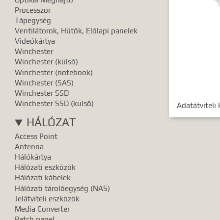
Pontos e
Processzor
Tápegység
Ventilátorok, Hűtők, Előlapi panelek
Videókártya
Winchester
Winchester (külső)
Winchester (notebook)
Winchester (SAS)
Winchester SSD
Winchester SSD (külső)
Adatátviteli
HÁLÓZAT
Access Point
Antenna
Hálókártya
Hálózati eszközök
Hálózati kábelek
Hálózati tárolóegység (NAS)
Jelátviteli eszközök
Media Converter
Patch panel