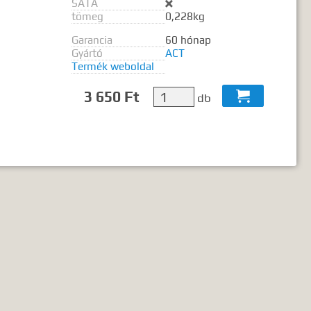
SATA
ó2 szó..."

tömeg
0,228kg
Garancia
60 hónap
Gyártó
ACT
Termék weboldal
3 650 Ft

db