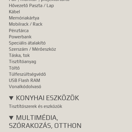
Hővezető Paszta / Lap
Kábel
Memóriakártya
Mobilrack / Rack
Pénztárca
Powerbank
Speciális átalakító
Szerszám / Mérőeszköz
Táska, tok
Tisztítóanyag
Töltő
Túlfeszültségvédő
USB Flash RAM
Vonalkódolvasó
KONYHAI ESZKÖZÖK
Tisztítószerek és eszközök
MULTIMÉDIA,
SZÓRAKOZÁS, OTTHON