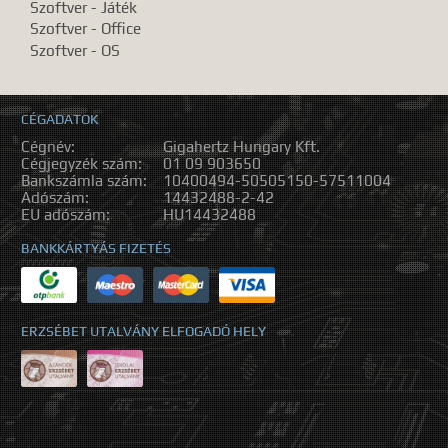
Szoftver - Játék
Szoftver - Office
Szoftver - OS
CÉGADATOK
Cégnév:
Gigahertz Hungary Kft.
Cégjegyzék szám:
01 09 903650
Bankszámla szám:
10400494-50505150-57511004
Adószám:
14432488-2-42
EU adószám:
HU14432488
BANKKÁRTYÁS FIZETÉS
ERZSÉBET UTALVÁNY ELFOGADÓ HELY