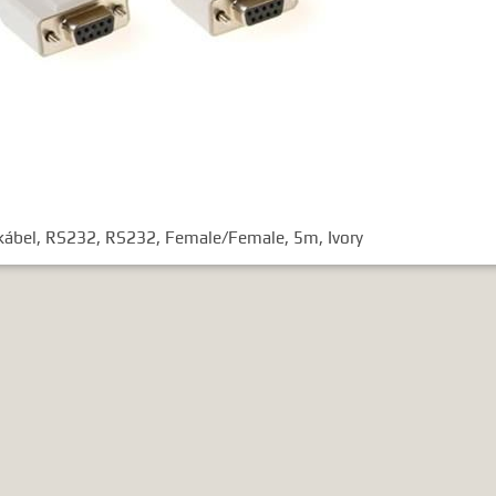
gyezéshez mindkét esetben használhatja az idézőjeleket:
"szó1 sz
 kábel, RS232, RS232, Female/Female, 5m, Ivory