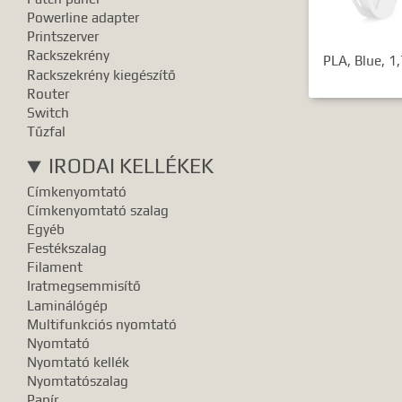
Powerline adapter
Printszerver
Rackszekrény
PLA, Blue, 
Rackszekrény kiegészítő
Router
Switch
Tűzfal
IRODAI KELLÉKEK
Címkenyomtató
Címkenyomtató szalag
Egyéb
Festékszalag
Filament
Iratmegsemmisítő
Laminálógép
Multifunkciós nyomtató
Nyomtató
Nyomtató kellék
Nyomtatószalag
Papír