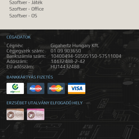
Szoftver - Játék
Szoftver - Office
Szoftver - OS
CÉGADATOK
Cégnév:
Gigahertz Hungary Kft.
Cégjegyzék szám:
01 09 903650
Bankszámla szám:
10400494-50505150-57511004
Adószám:
14432488-2-42
EU adószám:
HU14432488
BANKKÁRTYÁS FIZETÉS
ERZSÉBET UTALVÁNY ELFOGADÓ HELY