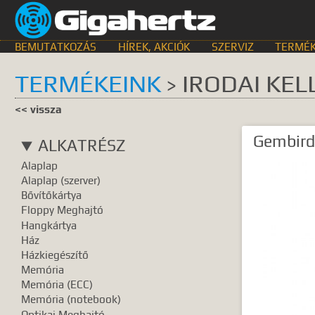
BEMUTATKOZÁS
HÍREK, AKCIÓK
SZERVIZ
TERMÉK
TERMÉKEINK
IRODAI KEL
>
KERESÉS HELYE
<< vissza
összes
egyik sem
Bemutat
Gembird
ALKATRÉSZ
GyIK.
Termék k
Alaplap
Gyártók
Dokume
Alaplap (szerver)
Bővítőkártya
TALÁLATOK
Floppy Meghajtó
Hangkártya
Meg kell ad
Ház
Házkiegészítő
Memória
Memória (ECC)
Memória (notebook)
Optikai Meghajtó