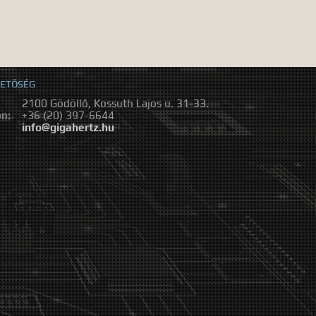
ETŐSÉG
2100 Gödöllő, Kossuth Lajos u. 31-33.
on:
+36 (20) 397-6644
:
info@gigahertz.hu