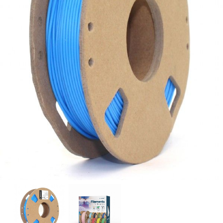
gyezéshez mindkét esetben használhatja az idézőjeleket:
"szó1 sz