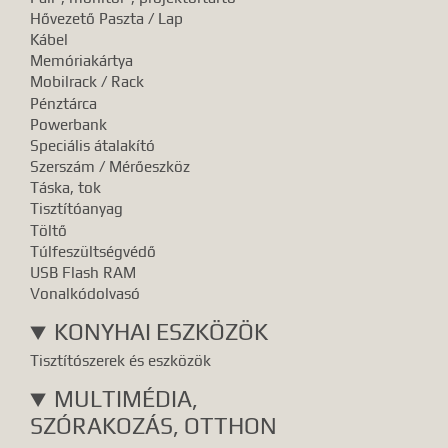
Hővezető Paszta / Lap
Kábel
Memóriakártya
Mobilrack / Rack
Pénztárca
Powerbank
Speciális átalakító
Szerszám / Mérőeszköz
Táska, tok
Tisztítóanyag
Töltő
Túlfeszültségvédő
USB Flash RAM
Vonalkódolvasó
KONYHAI ESZKÖZÖK
Tisztítószerek és eszközök
MULTIMÉDIA,
SZÓRAKOZÁS, OTTHON