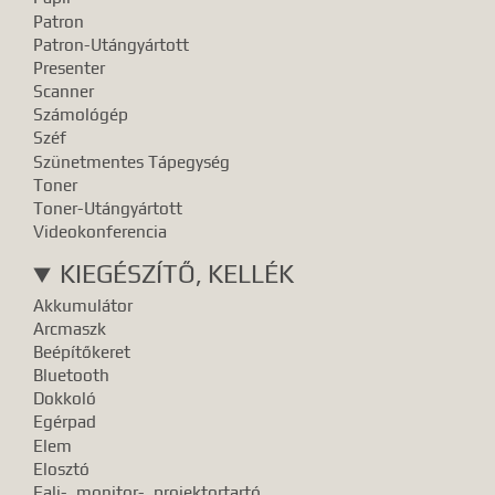
Patron
Patron-Utángyártott
Presenter
Scanner
Számológép
Széf
Szünetmentes Tápegység
Toner
Toner-Utángyártott
Videokonferencia
KIEGÉSZÍTŐ, KELLÉK
Akkumulátor
Arcmaszk
Beépítőkeret
Bluetooth
Dokkoló
Egérpad
Elem
Elosztó
Fali-, monitor-, projektortartó