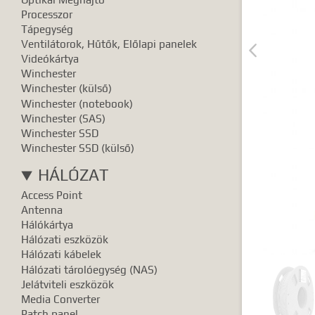
Pontos e
Processzor
Tápegység
Ventilátorok, Hűtők, Előlapi panelek

Videókártya
Winchester
Winchester (külső)
Winchester (notebook)
Winchester (SAS)
Winchester SSD
Winchester SSD (külső)
HÁLÓZAT
Access Point
Antenna
Hálókártya
Hálózati eszközök
Hálózati kábelek
Hálózati tárolóegység (NAS)
Jelátviteli eszközök
Media Converter
Patch panel