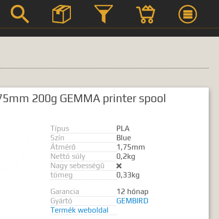



Szerviz
,75mm 200g GEMMA printer spool
Termék leírások
Típus
PLA
Szín
Blue
Átmérő
1,75mm
Nettó súly
0,2kg
 kifejezést.
Nagy sebességű

tömeg
0,33kg
Garancia
12 hónap
Gyártó
GEMBIRD
Termék weboldal