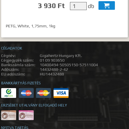
3 930 Ft
db

PETG, White, 1,75mm, 1kg
CÉGADATOK
Cégnév:
Gigahertz Hungary Kft.
Cégjegyzék szám:
01 09 903650
Bankszámla szám:
10400494-50505150-57511004
Adószám:
14432488-2-42
EU adószám:
HU14432488
BANKKÁRTYÁS FIZETÉS
ERZSÉBET UTALVÁNY ELFOGADÓ HELY
NYITVA TARTÁS