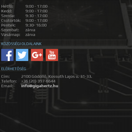
Hétfő:
9:00 - 17:00
Kedd:
9:00 - 17:00
Szerda:
9:30 - 17:00
Csütörtök:
9:00 - 17:00
Péntek:
9:30- 16:00
Szombat:
zárva
Vasárnap:
zárva
KÖZÖSSÉGI OLDALAINK
ELÉRHETŐSÉG
Cím:
2100 Gödöllő, Kossuth Lajos u. 31-33.
Telefon:
+36 (20) 397-6644
Email:
info@gigahertz.hu