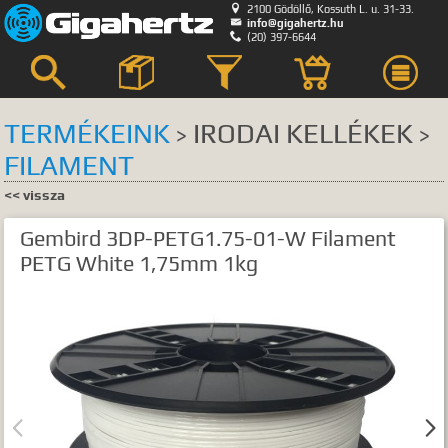

2100 Gödöllő, Kossuth L. u. 31-33.

info@gigahertz.hu

(20) 397-6644



TERMÉKEINK
IRODAI KELLÉKEK
>
>
FILAMENT
Keresés
<< vissza
KERESÉS HELYE
Gembird 3DP-PETG1.75-01-W Filament
összes
egyik sem
PETG White 1,75mm 1kg
Bemutatkozás
Hírek, akciók
Szerviz
GyIK.
Termék kategóriák
Termék nevek


Termék leírások