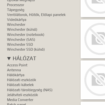
Pontos e
Processzor
Tápegység
Ventilátorok, Hűtők, Előlapi panelek
Videókártya
Winchester
Winchester (külső)
Winchester (notebook)
Winchester (SAS)
Winchester SSD
Winchester SSD (külső)
HÁLÓZAT
Access Point
Antenna
Hálókártya
Hálózati eszközök
Hálózati kábelek
Hálózati tárolóegység (NAS)
Jelátviteli eszközök
Media Converter
Patch panel