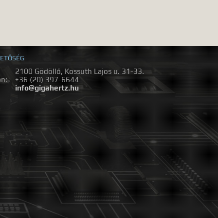
ETŐSÉG
2100 Gödöllő, Kossuth Lajos u. 31-33.
on:
+36 (20) 397-6644
:
info@gigahertz.hu