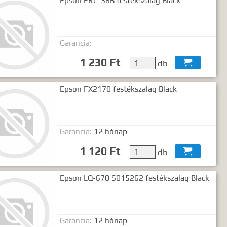
Epson ERC-38B festékszalag Black
Garancia:
1 230 Ft
db

Epson FX2170 festékszalag Black
Garancia:
12 hónap
1 120 Ft
db

Epson LQ-670 S015262 festékszalag Black
Garancia:
12 hónap