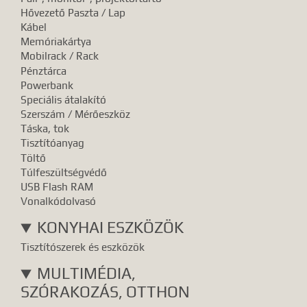
Hővezető Paszta / Lap
Kábel
Memóriakártya
Mobilrack / Rack
Pénztárca
Powerbank
Speciális átalakító
Szerszám / Mérőeszköz
Táska, tok
Tisztítóanyag
Töltő
Túlfeszültségvédő
USB Flash RAM
Vonalkódolvasó
KONYHAI ESZKÖZÖK
Tisztítószerek és eszközök
MULTIMÉDIA,
SZÓRAKOZÁS, OTTHON