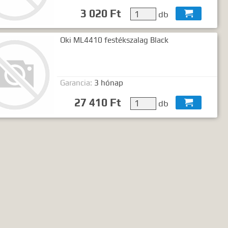
3 020 Ft
db

Oki ML4410 festékszalag Black
Garancia:
3 hónap
27 410 Ft
db
