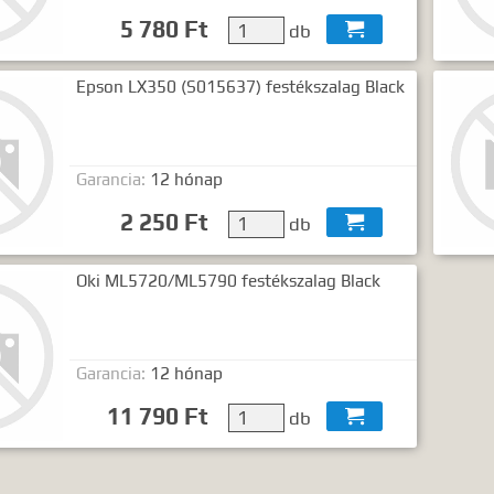
5 780 Ft
db

Epson LX350 (S015637) festékszalag Black
Garancia:
12 hónap
2 250 Ft
db

Oki ML5720/ML5790 festékszalag Black
Garancia:
12 hónap
11 790 Ft
db
