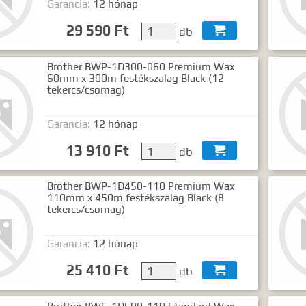
Garancia:
12 hónap
gyezéshez mindkét esetben használhatja az idézőjeleket:
"szó1 sz
29 590 Ft
db

Brother BWP-1D300-060 Premium Wax
60mm x 300m festékszalag Black (12
tekercs/csomag)
Garancia:
12 hónap
13 910 Ft
db

Brother BWP-1D450-110 Premium Wax
110mm x 450m festékszalag Black (8
tekercs/csomag)
Garancia:
12 hónap
25 410 Ft
db
