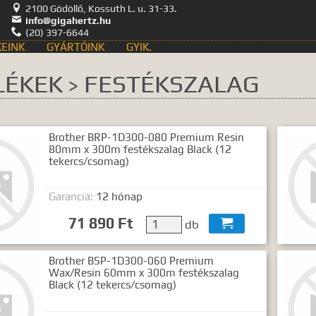

2100 Gödöllő, Kossuth L. u. 31-33.

info@gigahertz.hu

(20) 397-6644
EINK
GYÁRTÓINK
GYIK.
Keresés
LÉKEK
FESTÉKSZALAG
>
Brother BRP-1D300-080 Premium Resin
kozás
Hírek, akciók
80mm x 300m festékszalag Black (12
ategóriák
Termék nevek
tekercs/csomag)
ntumok
Garancia:
12 hónap
71 890 Ft
db

nia legalább egy, minimum 3 betűs szót, vagy valamilyen speciális
Speciális kifejezések:
Brother BSP-1D300-060 Premium
Kezdő rész szó:
szórész*
Wax/Resin 60mm x 300m festékszalag
Mindenképp szerepeljen:
+szó
Black (12 tekercs/csomag)
Semmiképp ne szerepeljen:
-szó