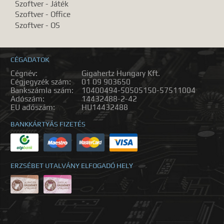
Szoftver - Játék
Szoftver - Office
Szoftver - OS
CÉGADATOK
Cégnév:
Gigahertz Hungary Kft.
Cégjegyzék szám:
01 09 903650
Bankszámla szám:
10400494-50505150-57511004
Adószám:
14432488-2-42
EU adószám:
HU14432488
BANKKÁRTYÁS FIZETÉS
ERZSÉBET UTALVÁNY ELFOGADÓ HELY