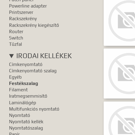
Powerline adapter
Printszerver
Rackszekrény
Rackszekrény kiegészítő
Router
Switch
Tűzfal
IRODAI KELLÉKEK
Címkenyomtató
Címkenyomtató szalag
Egyéb
Festékszalag
Filament
Iratmegsemmisítő
Laminálógép
Multifunkciós nyomtató
Nyomtató
Nyomtató kellék
Nyomtatószalag
Papír