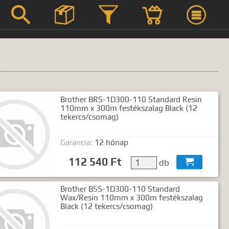



Brother BRS-1D300-110 Standard Resin
Szerviz
110mm x 300m festékszalag Black (12
Termék leírások
tekercs/csomag)
Garancia:
12 hónap
112 540 Ft
db

 kifejezést.
Brother BSS-1D300-110 Standard
Wax/Resin 110mm x 300m festékszalag
Black (12 tekercs/csomag)