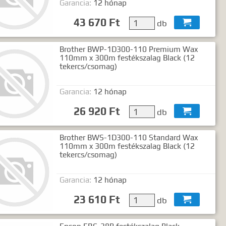
Garancia:
12 hónap
ó2 szó..."
43 670 Ft
db

Brother BWP-1D300-110 Premium Wax
110mm x 300m festékszalag Black (12
tekercs/csomag)
Garancia:
12 hónap
26 920 Ft
db

Brother BWS-1D300-110 Standard Wax
110mm x 300m festékszalag Black (12
tekercs/csomag)
Garancia:
12 hónap
23 610 Ft
db
