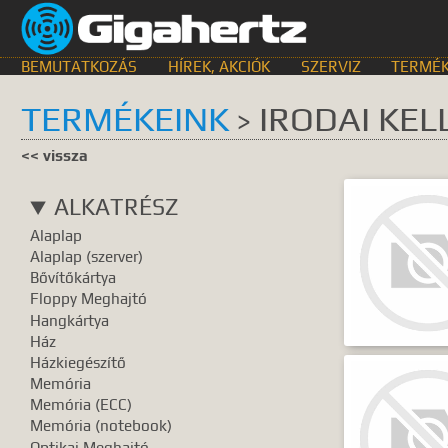
BEMUTATKOZÁS
HÍREK, AKCIÓK
SZERVIZ
TERMÉK
TERMÉKEINK
IRODAI KEL
>
KERESÉS HELYE
<< vissza
összes
egyik sem
Bemutat
ALKATRÉSZ
GyIK.
Termék k
Alaplap
Gyártók
Dokume
Alaplap (szerver)
Bővítőkártya
TALÁLATOK
Floppy Meghajtó
Hangkártya
Meg kell ad
Ház
Házkiegészítő
Memória
Memória (ECC)
Memória (notebook)
Optikai Meghajtó