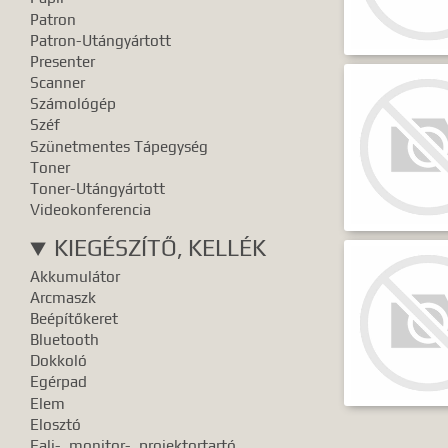
Patron
Patron-Utángyártott
Presenter
Scanner
Számológép
Széf
Szünetmentes Tápegység
Toner
Toner-Utángyártott
Videokonferencia
KIEGÉSZÍTŐ, KELLÉK
Akkumulátor
Arcmaszk
Beépítőkeret
Bluetooth
Dokkoló
Egérpad
Elem
Elosztó
Fali-, monitor-, projektortartó