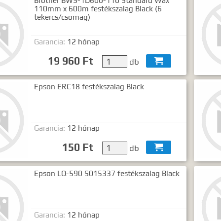
Brother BWS-1D600-110 Standard Wax
110mm x 600m festékszalag Black (6
tekercs/csomag)
Garancia:
12 hónap
19 960 Ft
db

Epson ERC18 festékszalag Black
Garancia:
12 hónap
150 Ft
db

Epson LQ-590 S015337 festékszalag Black
Garancia:
12 hónap