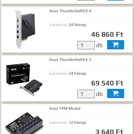
Asus ThunderboltEX 4
Garancia:
24 hónap
46 860 Ft
db

Asus ThunderboltEX 5
Garancia:
24 hónap
69 540 Ft
db

Asus TPM Modul
Garancia:
12 hónap
3 640 Ft