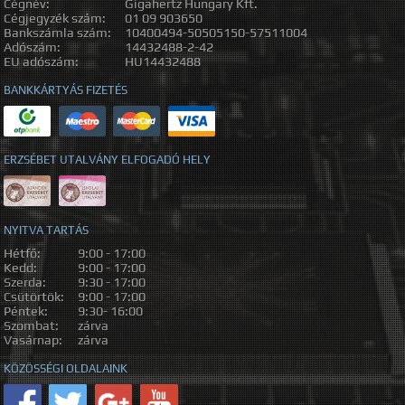
Cégnév:
Gigahertz Hungary Kft.
Cégjegyzék szám:
01 09 903650
Bankszámla szám:
10400494-50505150-57511004
Adószám:
14432488-2-42
EU adószám:
HU14432488
BANKKÁRTYÁS FIZETÉS
ERZSÉBET UTALVÁNY ELFOGADÓ HELY
NYITVA TARTÁS
Hétfő:
9:00 - 17:00
Kedd:
9:00 - 17:00
Szerda:
9:30 - 17:00
Csütörtök:
9:00 - 17:00
Péntek:
9:30- 16:00
Szombat:
zárva
Vasárnap:
zárva
KÖZÖSSÉGI OLDALAINK