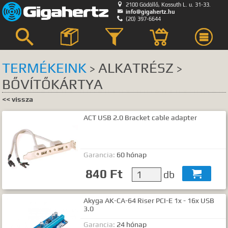

2100 Gödöllő, Kossuth L. u. 31-33.

info@gigahertz.hu

(20) 397-6644



TERMÉKEINK
ALKATRÉSZ
>
>
BŐVÍTŐKÁRTYA
Keresés
<< vissza
KERESÉS HELYE
ACT USB 2.0 Bracket cable adapter
összes
egyik sem
Bemutatkozás
Hírek, akciók
Garancia:
60 hónap
Szerviz
840 Ft
db

GyIK.
Termék kategóriák
Akyga AK-CA-64 Riser PCI-E 1x - 16x USB
3.0
Termék nevek
Termék leírások
Garancia:
24 hónap