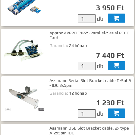
Gyártók
3 950 Ft
Dokumentumok
db

TALÁLATOK
Approx APPPCIE1P2S Parallel/Serial PCI-E
Card
Meg kell adnia legalább egy, minimum 3 betűs szót, vagy valamilyen
speciális kifejezést.
Garancia:
24 hónap
Speciális kifejezések:
7 440 Ft
Kezdő rész szó:
szórész*
Mindenképp szerepeljen:
+szó
db

Semmiképp ne szerepeljen:
-szó
Pontos egyezéshez mindkét esetben használhatja az idézőjeleket:
Assmann Serial Slot Bracket cable D-Sub9
"szó1 szó2 szó..."
- IDC 2x5pin
Garancia:
12 hónap
1 230 Ft
db

Assmann USB Slot Bracket cable, 2x type
A-2x5pin IDC