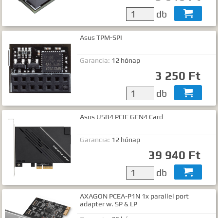
db

Asus TPM-SPI
Garancia:
12 hónap
3 250 Ft
db

Asus USB4 PCIE GEN4 Card
Garancia:
12 hónap
39 940 Ft
db

AXAGON PCEA-P1N 1x parallel port
adapter w. SP & LP