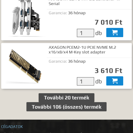
Serial
Garancia:
36 hónap
7 010 Ft
db

AXAGON PCEM2-1U PCIE NVME M.2
x16/x8/x4 M-Key slot adapter
Garancia:
36 hónap
3 610 Ft
db

További 20 termék
További 106 (összes) termék
CÉGADATOK