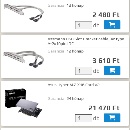
Garancia:
12 hónap
2 480 Ft
db

Assmann USB Slot Bracket cable, 4x type
A-2x10pin IDC
Garancia:
12 hónap
3 610 Ft
db

Asus Hyper M.2 X16 Card V2
Garancia:
24 hónap
21 470 Ft
db
