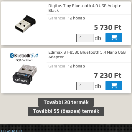
Digitus Tiny Bluetooth 4.0 USB Adapter
Black
Garancia:
12 hónap
5 730 Ft
db

Edimax BT-8530 Bluetooth 5.4 Nano USB
Adapter
Garancia:
12 hónap
7 230 Ft
db

További 20 termék
További 55 (összes) termék
CÉGADATOK