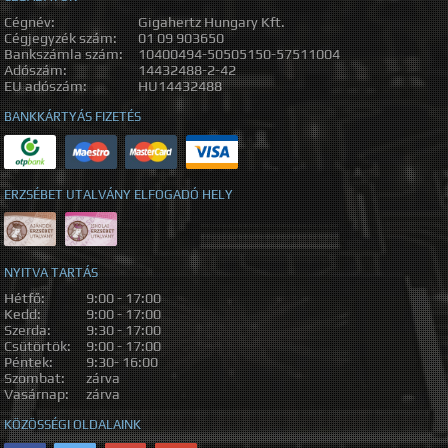
Cégnév:
Gigahertz Hungary Kft.
Cégjegyzék szám:
01 09 903650
Bankszámla szám:
10400494-50505150-57511004
Adószám:
14432488-2-42
EU adószám:
HU14432488
BANKKÁRTYÁS FIZETÉS
ERZSÉBET UTALVÁNY ELFOGADÓ HELY
NYITVA TARTÁS
Hétfő:
9:00 - 17:00
Kedd:
9:00 - 17:00
Szerda:
9:30 - 17:00
Csütörtök:
9:00 - 17:00
Péntek:
9:30- 16:00
Szombat:
zárva
Vasárnap:
zárva
KÖZÖSSÉGI OLDALAINK