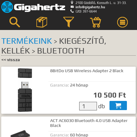

2100 Gödöllő, Kossuth L. u. 31-33.

info@gigahertz.hu

(20) 397-6644



TERMÉKEINK
KIEGÉSZÍTŐ,
>
KELLÉK
BLUETOOTH
Keresés
>
<< vissza
KERESÉS HELYE
8BitDo USB Wireless Adapter 2 Black
összes
egyik sem
Bemutatkozás
Garancia:
24 hónap
Hírek, akciók
10 500 Ft
Szerviz
db

GyIK.
Termék kategóriák
ACT AC6030 Bluetooth 4.0 USB Adapter
Black
Termék nevek
Termék leírások
Garancia:
60 hónap