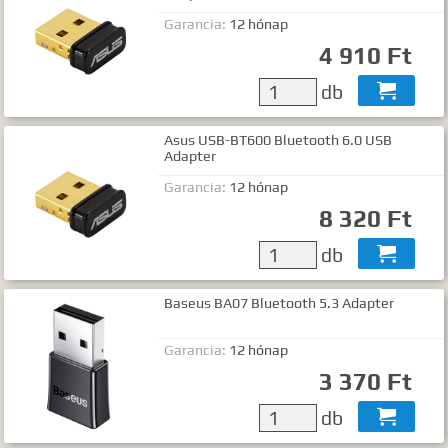
Garancia:
12 hónap
4 910 Ft
db

Asus USB-BT600 Bluetooth 6.0 USB
Adapter
Garancia:
12 hónap
8 320 Ft
db

Baseus BA07 Bluetooth 5.3 Adapter
Garancia:
12 hónap
3 370 Ft
db
