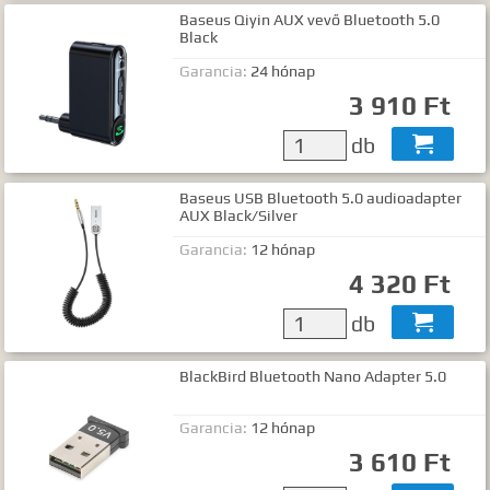
Baseus Qiyin AUX vevő Bluetooth 5.0
Black
Garancia:
24 hónap
3 910 Ft
db

Baseus USB Bluetooth 5.0 audioadapter
AUX Black/Silver
Garancia:
12 hónap
4 320 Ft
db

BlackBird Bluetooth Nano Adapter 5.0
Garancia:
12 hónap
3 610 Ft