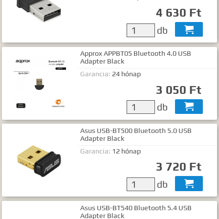
Gyártók
4 630 Ft
Dokumentumok
db

TALÁLATOK
Approx APPBT05 Bluetooth 4.0 USB
Adapter Black
Meg kell adnia legalább egy, minimum 3 betűs szót, vagy valamilyen
speciális kifejezést.
Garancia:
24 hónap
Speciális kifejezések:
3 050 Ft
Kezdő rész szó:
szórész*
Mindenképp szerepeljen:
+szó
db

Semmiképp ne szerepeljen:
-szó
Pontos egyezéshez mindkét esetben használhatja az idézőjeleket:
Asus USB-BT500 Bluetooth 5.0 USB
"szó1 szó2 szó..."
Adapter Black
Garancia:
12 hónap
3 720 Ft
db

Asus USB-BT540 Bluetooth 5.4 USB
Adapter Black